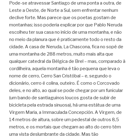
Pode-se atravessar Santiago de uma ponta a outra, de
Leste a Oeste, de Norte a Sul, sem enfrentar nenhum
declive forte. Mas parece que os poetas gostam de
montanhas; isso poderia explicar por que Pablo Neruda
escolheu ter sua casa no início de uma montanha, e não
no meio da planura que é praticamente todo o resto da
cidade. A casa de Neruda, La Chascona, fica no sopé de
uma montanha de 288 metros, muito mais alta que
qualquer catedral da Bélgica de Brel – mas, comparado à
cordilheira, aquela montanha é tão pequena que leva o
nome de cerro, Cerro San Cristóbal – e, segundo o
dicionário, cerro é colina, outeiro. É como o Corcovado
deles, e no alto, ao qual se pode chegar por um funicular
(um bando de santiaguinos loucos gosta de subir de
bicicleta pela estrada sinuosa), há uma estátua de uma
Virgem Maria, a Immaculada Concepción. A Virgem, de
14 metros de altura, sobre um pedestal de outros 8,5
metros, e os mortais que chegam ao alto do cerro têm
uma vista deslumbrante da cidade. Mas tão