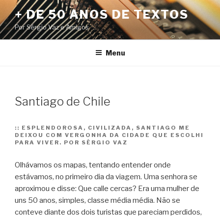
Pular
+ DE 50 ANOS DE TEXTOS
para
Por Sérgio Vaz e Amigos
o
conteúdo
Menu
Santiago de Chile
::
ESPLENDOROSA, CIVILIZADA, SANTIAGO ME
DEIXOU COM VERGONHA DA CIDADE QUE ESCOLHI
PARA VIVER. POR SÉRGIO VAZ
Olhávamos os mapas, tentando entender onde
estávamos, no primeiro dia da viagem. Uma senhora se
aproximou e disse: Que calle cercas? Era uma mulher de
uns 50 anos, simples, classe média média. Não se
conteve diante dos dois turistas que pareciam perdidos,