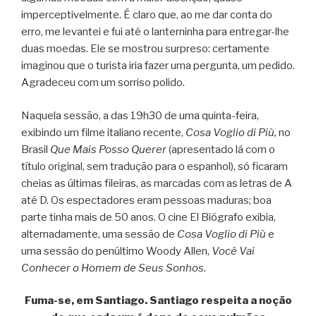
imperceptivelmente. É claro que, ao me dar conta do
erro, me levantei e fui até o lanterninha para entregar-lhe
duas moedas. Ele se mostrou surpreso: certamente
imaginou que o turista iria fazer uma pergunta, um pedido.
Agradeceu com um sorriso polido.
Naquela sessão, a das 19h30 de uma quinta-feira,
exibindo um filme italiano recente,
Cosa Voglio di Più,
no
Brasil
Que Mais Posso Querer
(apresentado lá com o
título original, sem tradução para o espanhol), só ficaram
cheias as últimas fileiras, as marcadas com as letras de A
até D. Os espectadores eram pessoas maduras; boa
parte tinha mais de 50 anos. O cine El Biógrafo exibia,
alternadamente, uma sessão de
Cosa Voglio di Più
e
uma sessão do penúltimo Woody Allen,
Você Vai
Conhecer o Homem de Seus Sonhos
.
Fuma-se, em Santiago. Santiago respeita a noção