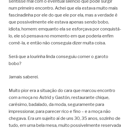
sentisse mal com o eventual silêncio que pode surgir
num primeiro encontro. Achei que ela estava muito mais
fascinadinha por ele do que ele por ela, mas a verdade é
que possivelmente ele estava apenas sendo bobo,
idiota, homem: emquanto ela se esforçava por conquistá-
lo, ele só pensava no momento em que poderia enfim
comê-la, e então não conseguia dizer muita coisa.
Será que a lourinha linda conseguiu comer o garoto
bobo?
Jamais saberei.
Muito pior era a situação do cara que marcou encontro
com a moça no Astrid y Gastón, restaurante chique,
carésimo, badalado, da moda, seguramente para
impressionar, para parecer rico e fino – e a moça não
chegava. Era um sujeito aí de uns 30, 35 anos, sozinho de
tudo, em uma bela mesa, muito possivelmente reservada