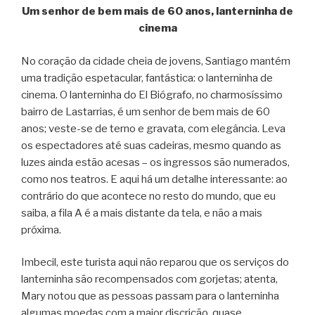
Um senhor de bem mais de 60 anos, lanterninha de
cinema
No coração da cidade cheia de jovens, Santiago mantém
uma tradição espetacular, fantástica: o lanterninha de
cinema. O lanterninha do El Biógrafo, no charmosíssimo
bairro de Lastarrias, é um senhor de bem mais de 60
anos; veste-se de terno e gravata, com elegância. Leva
os espectadores até suas cadeiras, mesmo quando as
luzes ainda estão acesas – os ingressos são numerados,
como nos teatros. E aqui há um detalhe interessante: ao
contrário do que acontece no resto do mundo, que eu
saiba, a fila A é a mais distante da tela, e não a mais
próxima.
Imbecil, este turista aqui não reparou que os serviços do
lanterninha são recompensados com gorjetas; atenta,
Mary notou que as pessoas passam para o lanterninha
algumas moedas com a maior discrição, quase