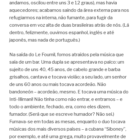
andamos, oscilou entre uns 3 e 12 graus), mas havia
aquecedores; acabamos saindo da área externa para nos
refugiarmos na interna, não fumante, para fugir da
conversa em voz alta de duas brasileiras atrás de nós. (Lá
dentro, felizmente, ouvimos espanhol, inglês e até
japonês, mas nada de português.)
Na saída do Le Fournil, fomos atraídos pela música que
saía de um bar. Uma dupla se apresentava no palco: um
sujeito de uns 40, 45 anos, de cabelo grande e barba
grisalhos, cantava e tocava violão; a seu lado, um senhor
de uns 60 anos ou mais tocava acordeão. Não
bandoneón – acordeão, mesmo. E tocava uma música do
Inti-Illimani! Não tinha como não entrar, e entramos – e
todo o ambiente, fechado, era, como eles dizem,
fumador. (Será que se escreve humador? Não sei.)
Fumava-se em todas as mesas, enquanto o duo tocava
músicas dos mais diversos países – a cubana “Siboney”,
por exemplo, e até uma grega, muito provavelmente de