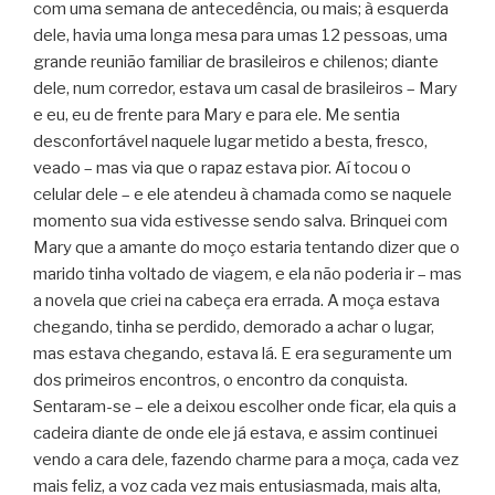
com uma semana de antecedência, ou mais; à esquerda
dele, havia uma longa mesa para umas 12 pessoas, uma
grande reunião familiar de brasileiros e chilenos; diante
dele, num corredor, estava um casal de brasileiros – Mary
e eu, eu de frente para Mary e para ele. Me sentia
desconfortável naquele lugar metido a besta, fresco,
veado – mas via que o rapaz estava pior. Aí tocou o
celular dele – e ele atendeu à chamada como se naquele
momento sua vida estivesse sendo salva. Brinquei com
Mary que a amante do moço estaria tentando dizer que o
marido tinha voltado de viagem, e ela não poderia ir – mas
a novela que criei na cabeça era errada. A moça estava
chegando, tinha se perdido, demorado a achar o lugar,
mas estava chegando, estava lá. E era seguramente um
dos primeiros encontros, o encontro da conquista.
Sentaram-se – ele a deixou escolher onde ficar, ela quis a
cadeira diante de onde ele já estava, e assim continuei
vendo a cara dele, fazendo charme para a moça, cada vez
mais feliz, a voz cada vez mais entusiasmada, mais alta,