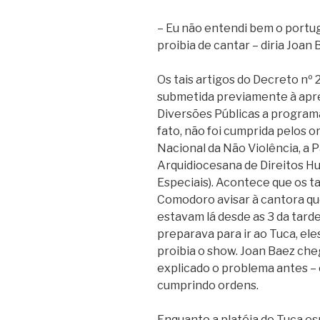
– Eu não entendi bem o portug
proibia de cantar – diria Joan 
Os tais artigos do Decreto nº
submetida previamente à apre
Diversões Públicas a programa
fato, não foi cumprida pelos 
Nacional da Não Violência, a 
Arquidiocesana de Direitos Hu
Especiais). Acontece que os t
Comodoro avisar à cantora qu
estavam lá desde as 3 da tard
preparava para ir ao Tuca, el
proibia o show. Joan Baez che
explicado o problema antes –
cumprindo ordens.
Enquanto a platéia do Tuca es