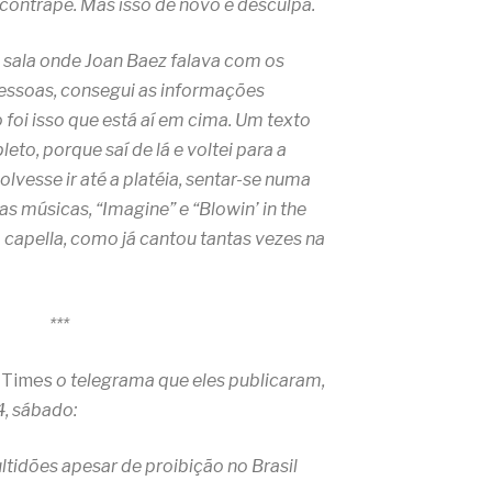
contrapé. Mas isso de novo é desculpa.
 a sala onde Joan Baez falava com os
 pessoas, consegui as informações
 foi isso que está aí em cima. Um texto
pleto, porque saí de lá e voltei para a
olvesse ir até a platéia, sentar-se numa
as músicas, “Imagine” e “Blowin’ in the
 capella, como já cantou tantas vezes na
***
 Times
o telegrama que eles publicaram,
4, sábado:
ltidões apesar de proibição no Brasil