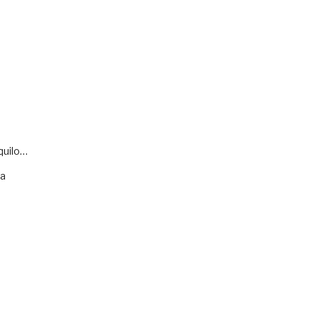
quilo…
va