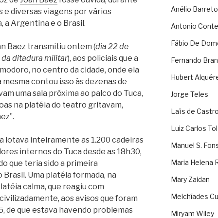
Anélio Barreto
s e diversas viagens por vários
 a Argentina e o Brasil.
Antonio Cont
Fábio De Dom
an Baez transmitiu ontem (
dia 22 de
 da ditadura militar
), aos policiais que a
Fernando Bran
modoro, no centro da cidade, onde ela
Hubert Alquér
a mesma contou isso às dezenas de
avam uma sala próxima ao palco do Tuca,
Jorge Teles
as na platéia do teatro gritavam,
Laïs de Castr
ez”.
Luiz Carlos To
a lotava inteiramente as 1.200 cadeiras
Manuel S. Fon
dores internos do Tuca desde as 18h30,
Maria Helena 
do que teria sido a primeira
Brasil. Uma platéia formada, na
Mary Zaidan
platéia calma, que reagiu com
Melchíades Cu
civilizadamente, aos avisos que foram
15, de que estava havendo problemas
Miryam Wiley