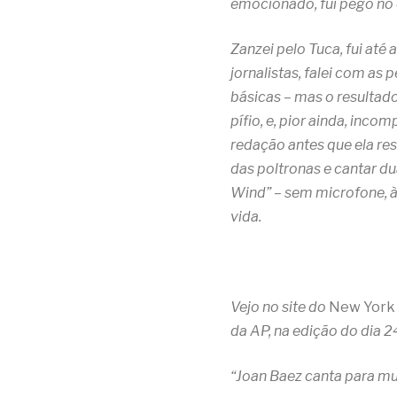
emocionado, fui pego no 
Zanzei pelo Tuca, fui até
jornalistas, falei com as
básicas – mas o resultado
pífio, e, pior ainda, incom
redação antes que ela res
das poltronas e cantar du
Wind” – sem microfone, à
vida.
Vejo no site do
New York
da AP, na edição do dia 2
“Joan Baez canta para mu