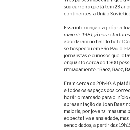
sua carreira que já tem 23 ano
continentes: a União Soviética,
Essa informação, a própria Jo
maio de 1981, já nos estertores
abordaram no hall do hotel Co
se hospedou em São Paulo. El
jornalistas e curiosos que lot
enquanto cerca de 1.800 pesso
ritmadamente, “Baez, Baez, Ba
Eram cerca de 20h40. A platéi
e todos os espaços dos corre
horário marcado para o início 
apresentação de Joan Baez no 
maioria, por jovens, mas uma 
expectativa e ansiedade, mas 
sendo dados, a partir das 19h