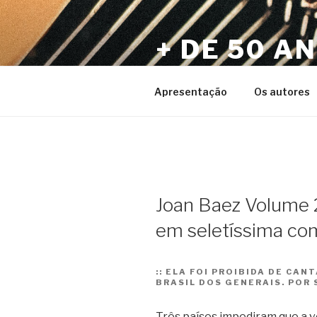
Pular
para
+ DE 50 A
o
conteúdo
Por Sérgio Vaz e Amigos
Apresentação
Os autores
Joan Baez Volume 2:
em seletíssima co
::
ELA FOI PROIBIDA DE CANT
BRASIL DOS GENERAIS. POR 
Três países impediram que a 