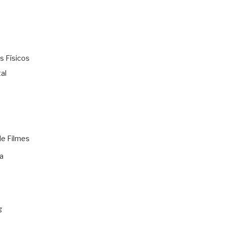
s Físicos
al
de Filmes
a
g