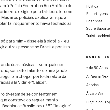
am à Polícia Federal, na Rua Antônio de
Política
erimento exigido pelo tal decreto, com
Reportagens
Mas aí os policiais explicaram que a
Resenhas
lar tal requerimento havia fechado às
Sobre Suporte
Turista acident
ó para mim – disse ela à platéia –, eu
ir outras pessoas no Brasil, e por isso
BONS SITES
ntando duas músicas – sem qualquer
+ de 50 Anos 
e, sem alto-falante, de uma janela –
seguiram chegar perto da saleta da
A Página Negr
cias a la Vida” e “Cálice”.
Aporias
Álvaro Vaz
tro tiveram de se contentar em
as que constava do requerimento
Blague do Blo
“Bachianas Brasileiras nº 5”, “Imagine”,