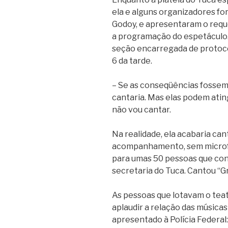
ela e alguns organizadores for
Godoy, e apresentaram o requ
a programação do espetáculo. 
seção encarregada de protoco
6 da tarde.
– Se as conseqüências fossem s
cantaria. Mas elas podem ating
não vou cantar.
Na realidade, ela acabaria ca
acompanhamento, sem microfon
para umas 50 pessoas que con
secretaria do Tuca. Cantou “Gra
As pessoas que lotavam o tea
aplaudir a relação das músic
apresentado à Polícia Federal: 