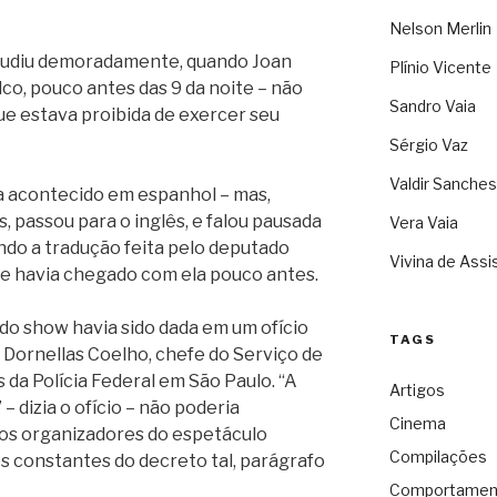
Nelson Merlin
plaudiu demoradamente, quando Joan
Plínio Vicente
co, pouco antes das 9 da noite – não
Sandro Vaia
que estava proibida de exercer seu
Sérgio Vaz
Valdir Sanches
ia acontecido em espanhol – mas,
s, passou para o inglês, e falou pausada
Vera Vaia
ndo a tradução feita pelo deputado
Vivina de Assi
ue havia chegado com ela pouco antes.
 do show havia sido dada em um ofício
TAGS
 Dornellas Coelho, chefe do Serviço de
 da Polícia Federal em São Paulo. “A
Artigos
– dizia o ofício – não poderia
Cinema
os organizadores do espetáculo
Compilações
es constantes do decreto tal, parágrafo
Comportamen