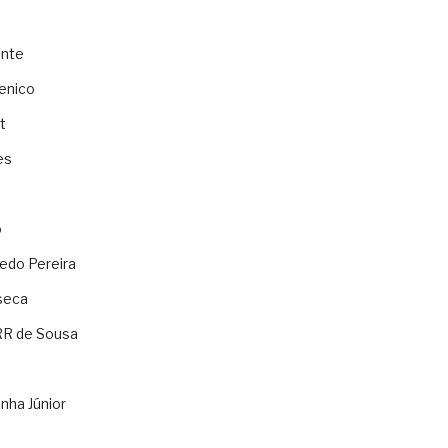
ente
enico
t
es
o
ledo Pereira
seca
RR de Sousa
nha Júnior