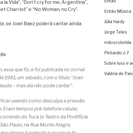
Então
a la Vida”, “Don’t cry for me, Argentina”,
et Charriot” e “No Woman, no Cry”.
Então Música
Júlia Hardy
oite, se Joan Baez poderá cantar ainda
Jorge Teles
mãoscolorida
Pintando o 7
xto
Sobre isso e a
 essa que fiz, e foi publicada no
Jornal
Valéria de Pai
e 1981, um sábado, com o título “Joan
laude – mas ela não pode cantar”.
tificar usando como desculpa a pressão
. Eram tempos pré-telefone celular,
r correndo do Tuca (o Teatro da Pontifícia
 São Paulo, na Rua Monte Alegre,
 para chegar à redação e escrever às