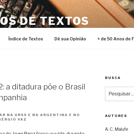
NOS DE TEXTOS
Índice de Textos
Dê sua Opinião
+ de 50 Anos de 
BUSCA
 a ditadura põe o Brasil
Pesquisar
mpanhia
por:
AR NA URSS E NA ARGENTINA E NO
AUTORES
SÉRGIO VAZ
A. C. Malufe
voz de
Joan Baez
fosse ouvida, durante