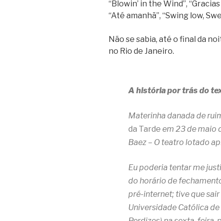
“Blowin’ in the Wind”, “Gracias 
“Até amanhã”, “Swing low, Swe
Não se sabia, até o final da n
no Rio de Janeiro.
A história por trás do te
Materinha danada de ruim,
da Tarde
em 23 de maio d
Baez – O teatro lotado ap
Eu poderia tentar me jus
do horário de fechamento
pré-internet; tive que sai
Universidade Católica de
Perdizes) na sexta-feira,