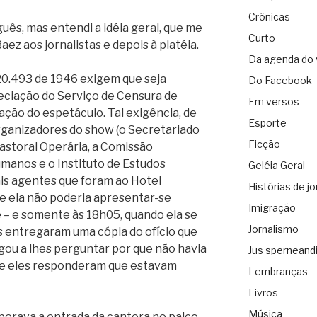
Crônicas
uês, mas entendi a idéia geral, que me
Curto
Baez aos jornalistas e depois à platéia.
Da agenda do 
 20.493 de 1946 exigem que seja
Do Facebook
ciação do Serviço de Censura de
Em versos
ção do espetáculo. Tal exigência, de
Esporte
organizadores do show (o Secretariado
Ficção
Pastoral Operária, a Comissão
manos e o Instituto de Estudos
Geléia Geral
ais agentes que foram ao Hotel
Histórias de jo
e ela não poderia apresentar-se
Imigração
e – e somente às 18h05, quando ela se
Jornalismo
es entregaram uma cópia do ofício que
gou a lhes perguntar por que não havia
Jus sperneand
 e eles responderam que estavam
Lembranças
Livros
Música
perava a entrada da cantora no palco,