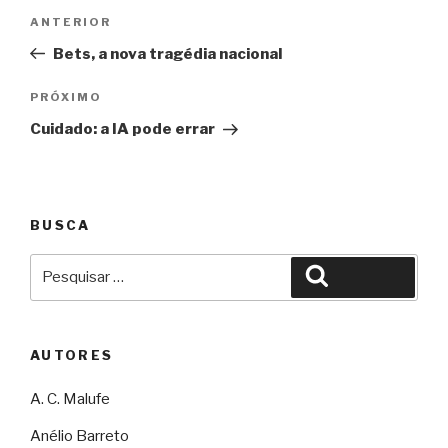
Navegação
Anterior
ANTERIOR
de
Bets, a nova tragédia nacional
Post
Próximo
PRÓXIMO
Cuidado: a IA pode errar
BUSCA
Pesquisar
Pesquisar
por:
AUTORES
A. C. Malufe
Anélio Barreto