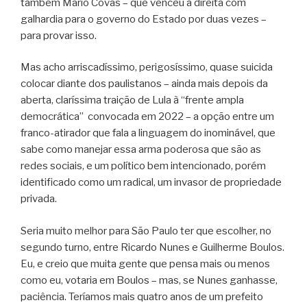
também Mario Covas – que venceu a direita com
galhardia para o governo do Estado por duas vezes –
para provar isso.
Mas acho arriscadíssimo, perigosíssimo, quase suicida
colocar diante dos paulistanos – ainda mais depois da
aberta, claríssima traição de Lula à “frente ampla
democrática” convocada em 2022 – a opção entre um
franco-atirador que fala a linguagem do inominável, que
sabe como manejar essa arma poderosa que são as
redes sociais, e um político bem intencionado, porém
identificado como um radical, um invasor de propriedade
privada.
Seria muito melhor para São Paulo ter que escolher, no
segundo turno, entre Ricardo Nunes e Guilherme Boulos.
Eu, e creio que muita gente que pensa mais ou menos
como eu, votaria em Boulos – mas, se Nunes ganhasse,
paciência. Teríamos mais quatro anos de um prefeito