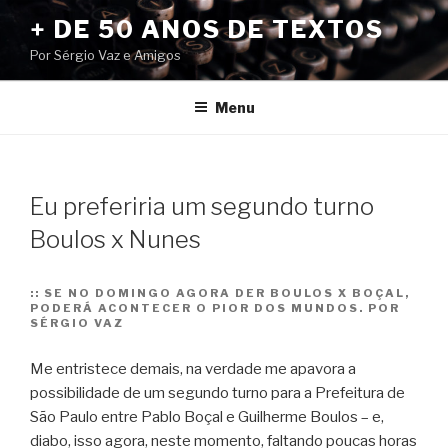
Pular
+ DE 50 ANOS DE TEXTOS
para
Por Sérgio Vaz e Amigos
o
conteúdo
Menu
Eu preferiria um segundo turno
Boulos x Nunes
::
SE NO DOMINGO AGORA DER BOULOS X BOÇAL,
PODERÁ ACONTECER O PIOR DOS MUNDOS. POR
SÉRGIO VAZ
Me entristece demais, na verdade me apavora a
possibilidade de um segundo turno para a Prefeitura de
São Paulo entre Pablo Boçal e Guilherme Boulos – e,
diabo, isso agora, neste momento, faltando poucas horas