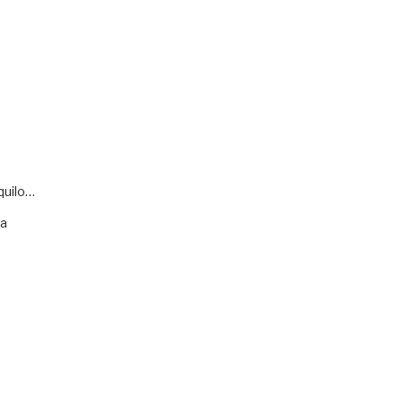
quilo…
va