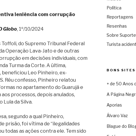
Política
centiva leniência com corrupção
Reportagens
Resenhas
O Globo
, 1º/10/2024
Sobre Suporte
 Toffoli, do Supremo Tribunal Federal
Turista acident
 da Operação Lava-Jato e de outras
orrupção em decisões individuais, com
nda Turma da Corte. A última,
BONS SITES
beneficiou Leo Pinheiro, ex-
. Réu confesso, Pinheiro relatou
+ de 50 Anos 
eformas no apartamento do Guarujá e
m aos processos, depois anulados,
A Página Negr
 Lula da Silva.
Aporias
Álvaro Vaz
esa, segundo a qual Pinheiro,
 prisão, foi vítima de “ilegalidades
Blague do Blo
ou todas as ações contra ele. Tem sido