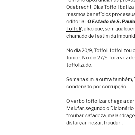
Odebrecht, Dias Toffoli batiz
mesmos benefícios processuais
editorial,
O Estado de S. Paul
Toffoli
’, algo que, sem qualqu
chamado de festim da impunid
No dia 20/9, Toffoli toffolizo
Júnior. No dia 27/9, foi a vez 
toffolizado.
Semana sim, a outra também, T
condenado por corrupção.
O verbo toffolizar chega a dar
Malufar, segundo o Dicionário 
“roubar, safadeza, malandrage
disfarçar, negar, fraudar”.