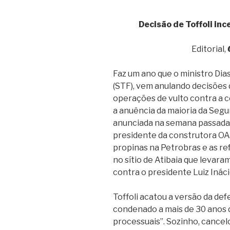
Decisão de Toffoli in
Editorial,
Faz um ano que o ministro Dias
(STF), vem anulando decisões
operações de vulto contra a c
a anuência da maioria da Segu
anunciada na semana passada, 
presidente da construtora OAS
propinas na Petrobras e as r
no sítio de Atibaia que levara
contra o presidente Luiz Inácio
Toffoli acatou a versão da def
condenado a mais de 30 anos de
processuais”. Sozinho, cancel