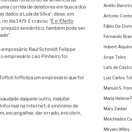
Anélio Barreto
a uma corrida de delatores em busca dos
 dados a Lula da Silva”, disse, em
Antonio Cont
o
, no dia 14/9. E cravou: “
É o ‘Efeito
Fábio De Dom
er prejuízo semântico, também pode ser
ade”.
Fernando Bran
Hubert Alquér
u o empresário Raul Schmidt Felippe
de o empresário Leo Pinheiro foi
Jorge Teles
Laïs de Castr
offoli toffoliza um empresário que foi
Luiz Carlos To
Manuel S. Fon
Maria Helena 
 saudade daquele outro, malufar.
Informal na Internet, é sinônimo de
Mary Zaidan
m, escangalhar, dar errado, encobrir,
Melchíades Cu
Miryam Wiley