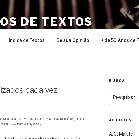
NOS DE TEXTOS
Índice de Textos
Dê sua Opinião
+ de 50 Anos de 
BUSCA
lizados cada vez
Pesquisar
por:
EMANA SIM, A OUTRA TAMBÉM, ELE
AUTORES
POR CORRUPÇÃO.
A. C. Malufe
 obtidas no acordo de leniência da