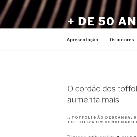
Pular
para
+ DE 50 A
o
conteúdo
Por Sérgio Vaz e Amigos
Apresentação
Os autores
O cordão dos toffo
aumenta mais
::
TOFFOLI NÃO DESCANSA: S
TOFFOLIZA UM CONDENADO 
“Um ano após anular as provas