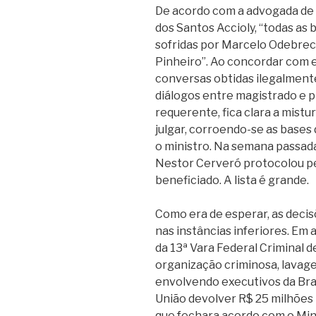
De acordo com a advogada de 
dos Santos Accioly, “todas as 
sofridas por Marcelo Odebrec
Pinheiro”. Ao concordar com e
conversas obtidas ilegalment
diálogos entre magistrado e 
requerente, fica clara a mist
julgar, corroendo-se as bases
o ministro. Na semana passada
Nestor Cerveró protocolou pe
beneficiado. A lista é grande.
Como era de esperar, as deci
nas instâncias inferiores. Em
da 13ª Vara Federal Criminal d
organização criminosa, lavage
envolvendo executivos da Bra
União devolver R$ 25 milhões 
que fechara acordo com o Minis