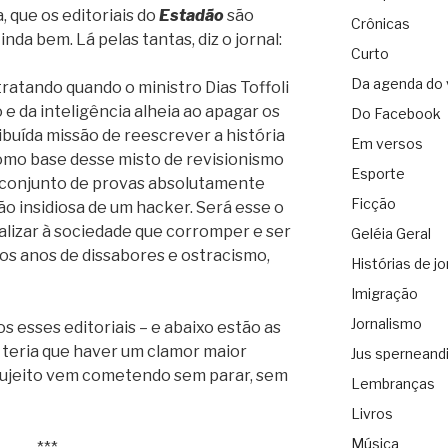
, que os editoriais do
Estadão
são
Crônicas
nda bem. Lá pelas tantas, diz o jornal:
Curto
Da agenda do 
tratando quando o ministro Dias Toffoli
e da inteligência alheia ao apagar os
Do Facebook
ibuída missão de reescrever a história
Em versos
como base desse misto de revisionismo
Esporte
 conjunto de provas absolutamente
Ficção
ção insidiosa de um hacker. Será esse o
nalizar à sociedade que corromper e ser
Geléia Geral
os anos de dissabores e ostracismo,
Histórias de jo
Imigração
Jornalismo
esses editoriais – e abaixo estão as
, teria que haver um clamor maior
Jus sperneand
sujeito vem cometendo sem parar, sem
Lembranças
Livros
Música
***