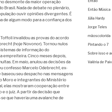
Então
no desmonte da maior operação
o Brasil. Nada de debate no plenário,
Então Música
pulação ouvir opiniões divergentes. É
Júlia Hardy
bua de algum modo para a confiança dos
Jorge Teles
mãoscolorida
offoli invalidou as provas do acordo
brecht (hoje Novonor). Tornou nulos
Pintando o 7
 sistemas de informação do
Sobre isso e a
a empreiteira. Cinco meses depois,
ltas. Em maio, anulou as decisões da
Valéria de Pai
éu confesso Marcelo Odebrecht, ex-
le baseou seu despacho nas mensagens
io Moro e integrantes do Ministério
gal, elas mostraram cooperação entre
e o juiz. A partir da decisão que
a-se que haveria uma avalanche de