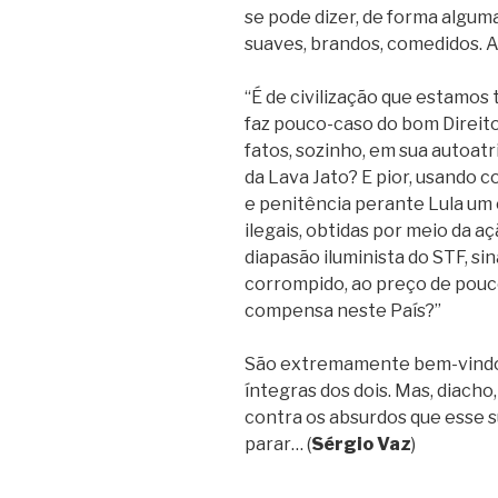
se pode dizer, de forma alguma
suaves, brandos, comedidos. Ai
“É de civilização que estamos 
faz pouco-caso do bom Direito 
fatos, sozinho, em sua autoatr
da Lava Jato? E pior, usando 
e penitência perante Lula um
ilegais, obtidas por meio da a
diapasão iluminista do STF, si
corrompido, ao preço de pouc
compensa neste País?”
São extremamente bem-vindos 
íntegras dos dois. Mas, diacho
contra os absurdos que esse 
parar… (
Sérgio Vaz
)