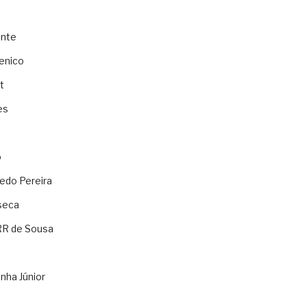
ente
enico
t
es
o
ledo Pereira
seca
RR de Sousa
nha Júnior