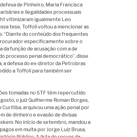
defesa de Pinheiro, Maria Francisca
barbáries e ilegalidades processuais
ht vitimizaram igualmente Leo
ssa tese, Toffoli voltou a mencionar as
e. “Diante do conteúdo dos frequentes
procurador especificamente sobre o
ura da função de acusação com a de
 do processo penal democrático”, disse
, a defesa do ex-diretor da Petrobras
dido a Toffoli para também ser
sões tomadas no STF têm repercutido
 agosto, o juiz Guilherme Roman Borges,
e Curitiba, arquivou uma ação penal por
m de dinheiro e evasão de divisas
skem. No início de setembro, mandou a
pagos em multa por Jorge Luiz Brusa,
tério Público. A lista de recuos da