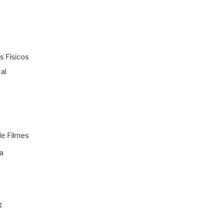
s Físicos
al
de Filmes
a
g