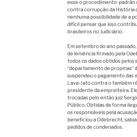
esse o procedimento-padrão 
contra corrupção da História d
nenhuma possibilidade de a po
difícil pensar que isso contri
brasileiros no Judiciário.
Em setembro do ano passado, T
de leniência firmado pela Ode
todos os dados obtidos pelos
“departamento de propinas” d
suspendeu o pagamento das mu
Lava-Jato contra o também r
presidente da empreiteira. E
trocadas pelo então juiz Serg
Público. Obtidas de forma ile
os responsáveis pela acusação 
beneficiou a Odebrecht, sabi
pedidos de condenados.