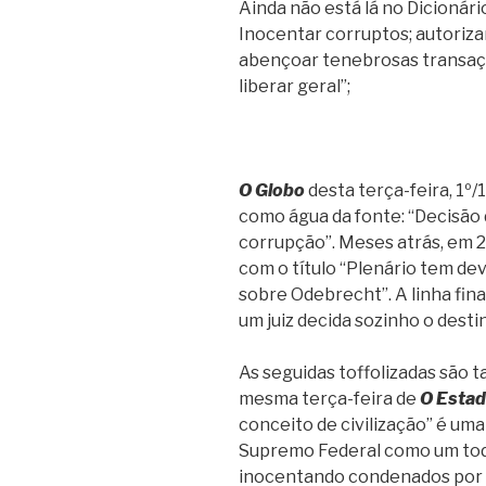
Ainda não está lá no Dicionári
Inocentar corruptos; autoriza
abençoar tenebrosas transaçõe
liberar geral”;
O Globo
desta terça-feira, 1º/1
como água da fonte: “Decisão 
corrupção”. Meses atrás, em 2
com o título “Plenário tem de
sobre Odebrecht”. A linha fina 
um juiz decida sozinho o dest
As seguidas toffolizadas são 
mesma terça-feira de
O Estad
conceito de civilização” é uma 
Supremo Federal como um todo
inocentando condenados por 