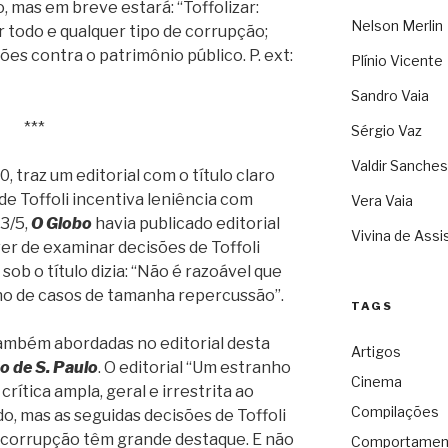
o, mas em breve estará: “Toffolizar:
Nelson Merlin
r todo e qualquer tipo de corrupção;
s contra o patrimônio público. P. ext:
Plínio Vicente
Sandro Vaia
***
Sérgio Vaz
Valdir Sanches
0, traz um editorial com o título claro
de Toffoli incentiva leniência com
Vera Vaia
3/5,
O Globo
havia publicado editorial
Vivina de Assi
ver de examinar decisões de Toffoli
sob o título dizia: “Não é razoável que
ino de casos de tamanha repercussão”.
TAGS
também abordadas no editorial desta
Artigos
o de S. Paulo
. O editorial “Um estranho
Cinema
crítica ampla, geral e irrestrita ao
Compilações
, mas as seguidas decisões de Toffoli
corrupção têm grande destaque. E não
Comportamen