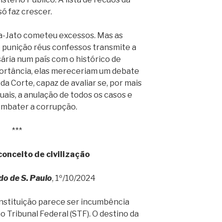
ó faz crescer.
va-Jato cometeu excessos. Mas as
de punição réus confessos transmite a
ria num país com o histórico de
portância, elas mereceriam um debate
a Corte, capaz de avaliar se, por mais
suais, a anulação de todos os casos e
ombater a corrupção.
***
onceito de civilização
do de S. Paulo
, 1º/10/2024
nstituição parece ser incumbência
Tribunal Federal (STF). O destino da