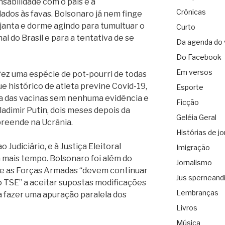
nsabilidade com o país e a
Crônicas
ados às favas. Bolsonaro já nem finge
 janta e dorme agindo para tumultuar o
Curto
al do Brasil e para a tentativa de se
Da agenda do 
Do Facebook
Em versos
e fez uma espécie de pot-pourri de todas
ue histórico de atleta previne Covid-19,
Esporte
ia das vacinas sem nenhuma evidência e
Ficção
adimir Putin, dois meses depois da
Geléia Geral
reende na Ucrânia.
Histórias de jo
Judiciário, e à Justiça Eleitoral
Imigração
 mais tempo. Bolsonaro foi além do
Jornalismo
que as Forças Armadas “devem continuar
Jus sperneand
 TSE” a aceitar supostas modificações
Lembranças
 a fazer uma apuração paralela dos
Livros
Música