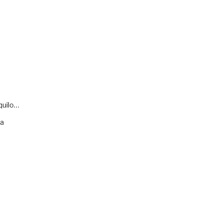
quilo…
va