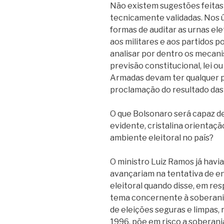
Não existem sugestões feitas 
tecnicamente validadas. Nos ú
formas de auditar as urnas el
aos militares e aos partidos p
analisar por dentro os meca
previsão constitucional, lei o
Armadas devam ter qualquer p
proclamação do resultado das 
O que Bolsonaro será capaz de
evidente, cristalina orientaçã
ambiente eleitoral no país?
O ministro Luiz Ramos já havia
avançariam na tentativa de e
eleitoral quando disse, em res
tema concernente à soberania 
de eleições seguras e limpas, 
1996, põe em risco a soberani