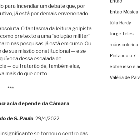
Então
io para incendiar um debate que, por
Então Música
utivo, já está por demais envenenado.
Júlia Hardy
bsoluta. O fantasma da leitura golpista
Jorge Teles
 como pretexto a uma “solução militar”
aro nas pesquisas já está em curso. Ou
mãoscolorida
de sua missão constitucional — e se
Pintando o 7
equívoca dessa escalada de
a — ou tratarão de, também elas,
Sobre isso e a
a mais do que certo.
Valéria de Pai
***
ocracia depende da Câmara
do de S. Paulo
, 29/4/2022
insignificante se tornou o centro das