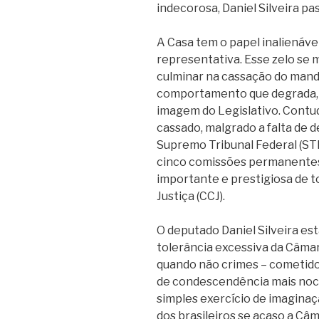
indecorosa, Daniel Silveira p
A Casa tem o papel inalienáve
representativa. Esse zelo se m
culminar na cassação do mand
comportamento que degrada, a
imagem do Legislativo. Contudo
cassado, malgrado a falta de 
Supremo Tribunal Federal (ST
cinco comissões permanentes 
importante e prestigiosa de t
Justiça (CCJ).
O deputado Daniel Silveira es
tolerância excessiva da Câma
quando não crimes – cometidos
de condescendência mais nociv
simples exercício de imaginação
dos brasileiros se acaso a Câ