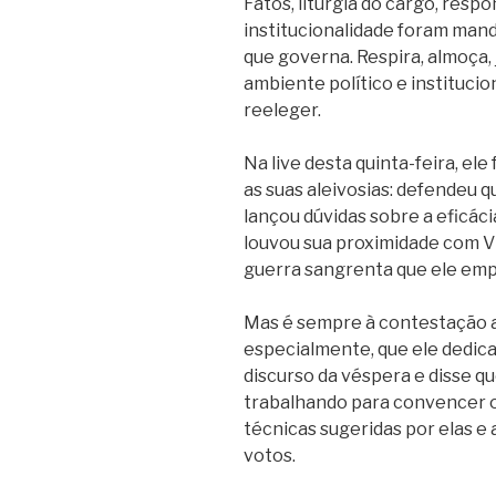
Fatos, liturgia do cargo, respo
institucionalidade foram mand
que governa. Respira, almoça,
ambiente político e institucion
reeleger.
Na live desta quinta-feira, el
as suas aleivosias: defendeu q
lançou dúvidas sobre a eficác
louvou sua proximidade com Vl
guerra sangrenta que ele emp
Mas é sempre à contestação ao 
especialmente, que ele dedica
discurso da véspera e disse 
trabalhando para convencer o
técnicas sugeridas por elas e
votos.