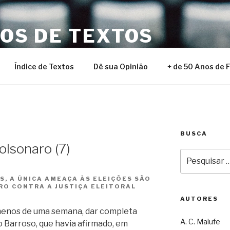
NOS DE TEXTOS
Índice de Textos
Dê sua Opinião
+ de 50 Anos de 
BUSCA
Bolsonaro (7)
Pesquisar
por:
, A ÚNICA AMEAÇA ÀS ELEIÇÕES SÃO
RO CONTRA A JUSTIÇA ELEITORAL
AUTORES
 menos de uma semana, dar completa
A. C. Malufe
o Barroso, que havia afirmado, em