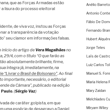
emana, que as Forças Armadas estão
Anélio Barreto
a lisura do processo eleitoral
Antonio Cont
Fábio De Dom
dente, de viva voz, instou as Forças
Fernando Bran
onar a transparência da votação
o” seu clamor em informações falsas.
Hubert Alquér
Jorge Teles
 início do artigo de
Vera Magalhães
no
a, 29/4, com o título “O que farão as
Laïs de Castr
tão absolutamente brilhante, firme,
Luiz Carlos To
sua íntegra já, imediatamente, na
ie “Livrar o Brasil de Bolsonaro”
. Ao final
Manuel S. Fon
to importante, necessário, o editorial
Maria Helena 
ende da Câmara”, publicado na edição
Mary Zaidan
 Paulo
. (
Sérgio Vaz
)
Melchíades Cu
ivada de caráter golpista, em que
Miryam Wiley
am uma espécie de desagravo a Daniel