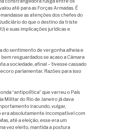
ma constrangedora rusga entre os
valou até para as Forças Armadas. É
emandasse as atenções dos chefes do
Judiciário do que o destino da triste
RJ) e suas implicações jurídicas e
da do sentimento de vergonha alheia e
s bem resguardados se acaso a Câmara
a a sociedade, afinal – tivesse cassado
 decoro parlamentar. Razões para isso
onda “antipolítica” que varreu o País
a Militar do Rio de Janeiro já dava
mportamento iracundo, vulgar,
so era absolutamente incompatível com
Mas, até a eleição, esse era um
ma vez eleito, mantida a postura