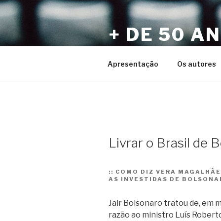
Pular
para
+ DE 50 A
o
conteúdo
Por Sérgio Vaz e Amigos
Apresentação
Os autores
Livrar o Brasil de 
::
COMO DIZ VERA MAGALHÃES
AS INVESTIDAS DE BOLSONA
Jair Bolsonaro tratou de, em
razão ao ministro Luís Robert