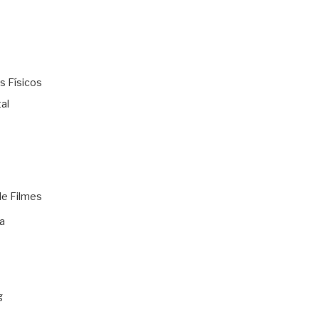
s Físicos
al
de Filmes
a
g