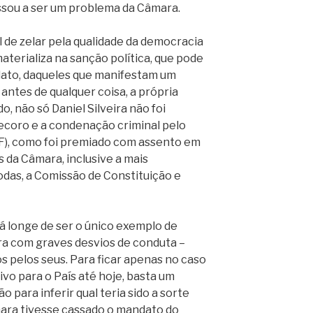
assou a ser um problema da Câmara.
l de zelar pela qualidade da democracia
aterializa na sanção política, que pode
ato, daqueles que manifestam um
ntes de qualquer coisa, a própria
, não só Daniel Silveira não foi
decoro e a condenação criminal pelo
F), como foi premiado com assento em
da Câmara, inclusive a mais
odas, a Comissão de Constituição e
tá longe de ser o único exemplo de
ra com graves desvios de conduta –
 pelos seus. Para ficar apenas no caso
o para o País até hoje, basta um
 para inferir qual teria sido a sorte
mara tivesse cassado o mandato do