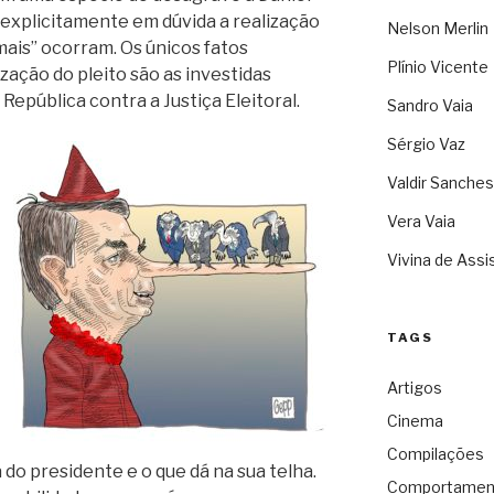
u explicitamente em dúvida a realização
Nelson Merlin
mais” ocorram. Os únicos fatos
Plínio Vicente
ação do pleito são as investidas
República contra a Justiça Eleitoral.
Sandro Vaia
Sérgio Vaz
Valdir Sanches
Vera Vaia
Vivina de Assi
TAGS
Artigos
Cinema
Compilações
 do presidente e o que dá na sua telha.
Comportamen