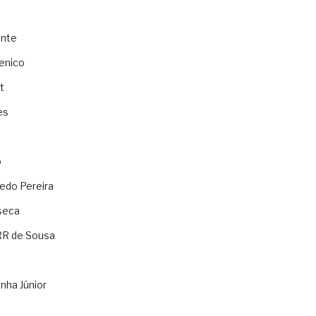
ente
enico
t
es
o
ledo Pereira
seca
RR de Sousa
nha Júnior