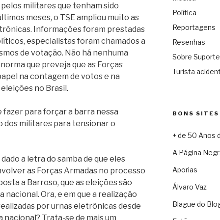
pelos militares que tenham sido
Política
ltimos meses, o TSE ampliou muito as
Reportagens
etrônicas. Informações foram prestadas
olíticos, especialistas foram chamados a
Resenhas
nismos de votação. Não há nenhuma
Sobre Suporte
u norma que preveja que as Forças
Turista acident
apel na contagem de votos e na
eleições no Brasil.
 fazer para forçar a barra nessa
BONS SITES
o dos militares para tensionar o
+ de 50 Anos 
A Página Negr
 dado a letra do samba de que eles
Aporias
nvolver as Forças Armadas no processo
posta a Barroso, que as eleições são
Álvaro Vaz
nacional. Ora, e em que a realização
Blague do Blo
realizadas por urnas eletrônicas desde
a nacional? Trata-se de mais um