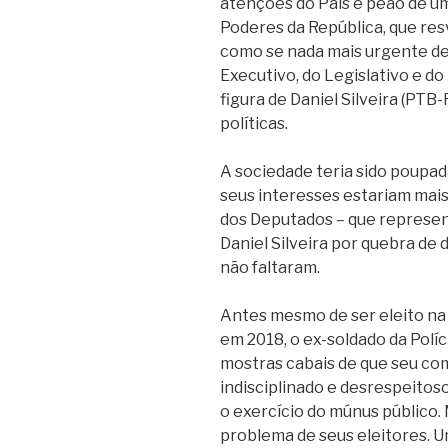
atenções do País e peão de u
Poderes da República, que res
como se nada mais urgente d
Executivo, do Legislativo e do 
figura de Daniel Silveira (PTB-
políticas.
A sociedade teria sido poupa
seus interesses estariam mai
dos Deputados – que represent
Daniel Silveira por quebra de
não faltaram.
Antes mesmo de ser eleito na 
em 2018, o ex-soldado da Políci
mostras cabais de que seu co
indisciplinado e desrespeito
o exercício do múnus público. 
problema de seus eleitores. U