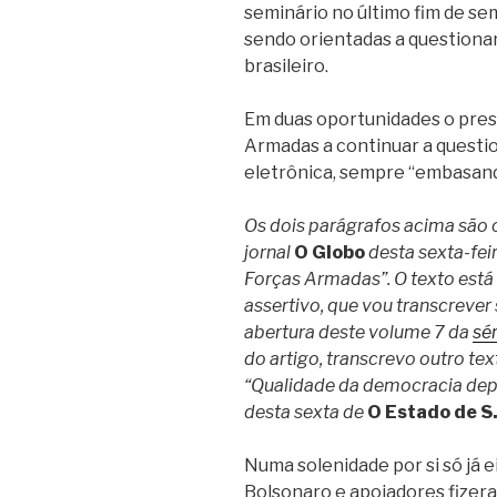
seminário no último fim de s
sendo orientadas a questionar 
brasileiro.
Em duas oportunidades o presi
Armadas a continuar a questi
eletrônica, sempre “embasand
Os dois parágrafos acima são o
jornal
O Globo
desta sexta-feir
Forças Armadas”. O texto está 
assertivo, que vou transcrever 
abertura deste volume 7 da
sér
do artigo, transcrevo outro tex
“Qualidade da democracia dep
desta sexta de
O Estado de S.
Numa solenidade por si só já e
Bolsonaro e apoiadores fizer