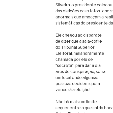
Silveira, o presidente coloco
das eleições caso fatos “anor
anormais que ameaçam a realiz
sistemáticas do presidente da 
Ele chegou ao disparate
de dizer que a sala-cofre
do Tribunal Superior
Eleitoral, malandramente
chamada por ele de
“secreta”, para dar a ela
ares de conspiração, seria
um local onde algumas
pessoas decidem quem
vencerá a eleição!
Não há mais um limite
sequer entre o que sai da boca