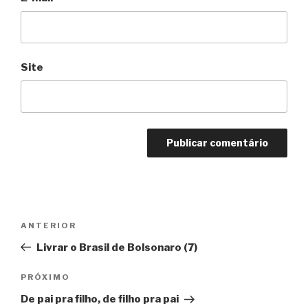
Site
Navegação
Anterior
ANTERIOR
de
Livrar o Brasil de Bolsonaro (7)
Post
Próximo
PRÓXIMO
De pai pra filho, de filho pra pai