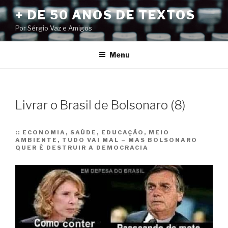
Pular
+ DE 50 ANOS DE TEXTOS
para
Por Sérgio Vaz e Amigos
o
conteúdo
Menu
Livrar o Brasil de Bolsonaro (8)
::
ECONOMIA, SAÚDE, EDUCAÇÃO, MEIO
AMBIENTE, TUDO VAI MAL – MAS BOLSONARO
QUER É DESTRUIR A DEMOCRACIA