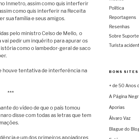
no Inmetro, assim como quis interferir
Política
 assim como quis interferir na Receita
Reportagens
r sua família e seus amigos.
Resenhas
didas pelo ministro Celso de Mello, o
Sobre Suporte
 vai pedir um inquérito para apurar os
Turista acident
 História como o lambedor-geral de saco
er.
 houve tentativa de interferência na
BONS SITES
+ de 50 Anos 
***
A Página Negr
Aporias
ante do vídeo de que o país tomou
naro disse com todas as letras que tem
Álvaro Vaz
rmações.
Blague do Blo
idência e um dos primeiros apoiadores