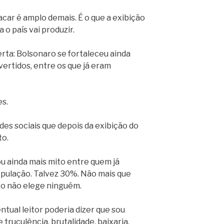
car é amplo demais. É o que a exibição
o país vai produzir.
rta: Bolsonaro se fortaleceu ainda
vertidos, entre os que já eram
es.
des sociais que depois da exibição do
to.
ou ainda mais mito entre quem já
opulação. Talvez 30%. Não mais que
sso não elege ninguém.
ual leitor poderia dizer que sou
 truculência, brutalidade, baixaria,