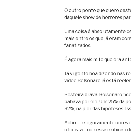
O outro ponto que quero desta
daquele show de horrores para 
Uma coisa é absolutamente ce
mais entre os que já eram con
fanatizados.
É agora mais mito que era ant
Já vi gente boa dizendo nas re
vídeo Bolsonaro já está reelei
Besteira brava. Bolsonaro fic
babava por ele. Uns 25% da p
32%, na pior das hipóteses. I
Acho – e seguramente um event
otimista – que essa exibição de