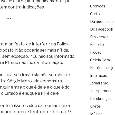
 uso de cloroquina, medicamento que
Crônicas
 tem contra-indicações.
Curto
***
Da agenda do 
Do Facebook
Em versos
a, manifesta, de interferir na Polícia
Esporte
posta. Não poderia ser mais nítida.
Ficção
s, sem exceção.” “Eu não sou informado.
Geléia Geral
ho a PF que não me dá informação.”
Histórias de jo
 Lula, seu irmão siamês, seu sósia e
Imigração
ntra Sérgio Moro, ele demonstra
Jornalismo
guir entre o que é dele e o que é do
Jus sperneand
 o Estado é ele, que a PF é dele.
Lembranças
to é isso: o vídeo da reunião deixa
Livros
naro tentou e tenta interferir na PF,
Música