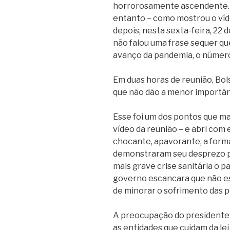
horrorosamente ascendente. D
entanto – como mostrou o ví
depois, nesta sexta-feira, 22 
não falou uma frase sequer 
avanço da pandemia, o número
Em duas horas de reunião, Bo
que não dão a menor importânc
Esse foi um dos pontos que m
vídeo da reunião – e abri com
chocante, apavorante, a form
demonstraram seu desprezo pel
mais grave crise sanitária o 
governo escancara que não e
de minorar o sofrimento das p
A preocupação do presidente 
as entidades que cuidam da le