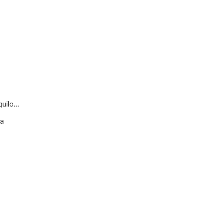
quilo…
va