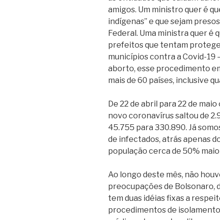
amigos. Um ministro quer é q
indígenas” e que sejam preso
Federal. Uma ministra quer é
prefeitos que tentam protege
municípios contra a Covid-19 
aborto, esse procedimento em
mais de 60 países, inclusive q
De 22 de abril para 22 de maio
novo coronavírus saltou de 2.9
45.755 para 330.890. Já somo
de infectados, atrás apenas d
população cerca de 50% maior 
Ao longo deste mês, não houv
preocupações de Bolsonaro, d
tem duas idéias fixas a respei
procedimentos de isolamento 