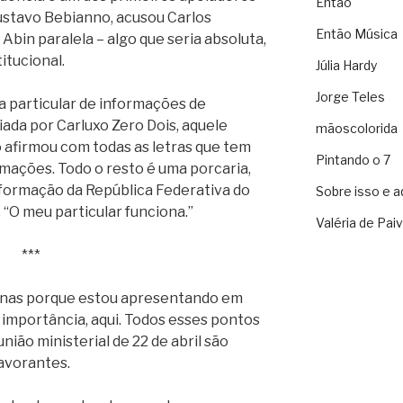
Então
stavo Bebianno, acusou Carlos
Então Música
Abin paralela – algo que seria absoluta,
itucional.
Júlia Hardy
Jorge Teles
a particular de informações de
iada por Carluxo Zero Dois, aquele
mãoscolorida
 afirmou com todas as letras que tem
Pintando o 7
rmações. Todo o resto é uma porcaria,
informação da República Federativa do
Sobre isso e a
. “O meu particular funciona.”
Valéria de Pai
***
enas porque estou apresentando em
 importância, aqui. Todos esses pontos
ião ministerial de 22 de abril são
avorantes.