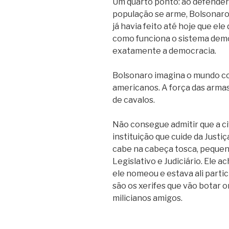
Um quarto ponto: ao defender
população se arme, Bolsonaro
já havia feito até hoje que el
como funciona o sistema demo
exatamente a democracia.
Bolsonaro imagina o mundo co
americanos. A força das armas,
de cavalos.
Não consegue admitir que a ci
instituição que cuide da Justiça
cabe na cabeça tosca, pequena
Legislativo e Judiciário. Ele 
ele nomeou e estava ali part
são os xerifes que vão botar o
milicianos amigos.