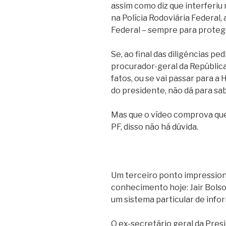
assim como diz que interferiu 
na Polícia Rodoviária Federal,
Federal – sempre para protege
Se, ao final das diligências pe
procurador-geral da República
fatos, ou se vai passar para a
do presidente, não dá para sab
Mas que o vídeo comprova que
PF, disso não há dúvida.
Um terceiro ponto impression
conhecimento hoje: Jair Bolso
um sistema particular de info
O ex-secretário geral da Pres