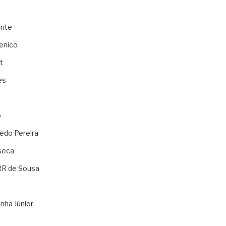
ente
enico
t
es
o
ledo Pereira
seca
RR de Sousa
nha Júnior