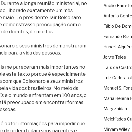
urante a longa reunião ministerial, no
Anélio Barreto
deo, liberado exatamente um mês
Antonio Cont
de maio –, o presidente Jair Bolsonaro
que demonstrasse preocupação com o
Fábio De Dom
 de doentes, de mortos.
Fernando Bran
lsonaro e seus ministros demonstraram
Hubert Alquér
ia para a vida das pessoas.
Jorge Teles
ais me pareceram mais importantes no
Laïs de Castr
 ele este texto porque é especialmente
Luiz Carlos To
a com que Bolsonaro e seus ministros
a vida dos brasileiros. No meio da
Manuel S. Fon
país e o mundo enfrentam em 100 anos, o
Maria Helena 
stá preocupado em encontrar formas
Mary Zaidan
essoas.
Melchíades Cu
é obter informações para impedir que
Miryam Wiley
i e da ordem fodam seus parentes e