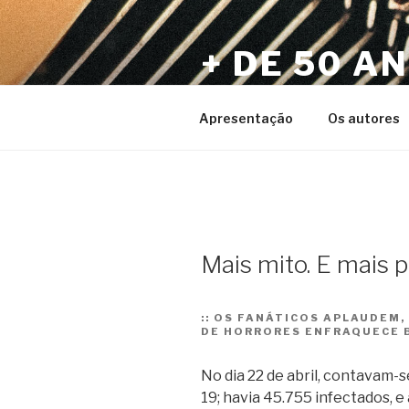
Pular
para
+ DE 50 A
o
conteúdo
Por Sérgio Vaz e Amigos
Apresentação
Os autores
Mais mito. E mais
::
OS FANÁTICOS APLAUDEM, 
DE HORRORES ENFRAQUECE B
No dia 22 de abril, contavam-s
19; havia 45.755 infectados, e