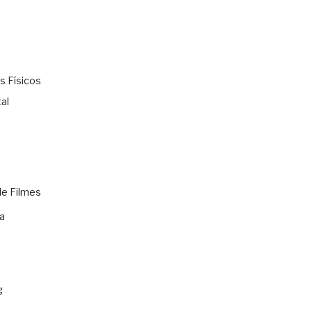
s Físicos
al
de Filmes
a
g