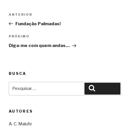
Navegação
Anterior
ANTERIOR
de
Fundação Palmadas!
Post
Próximo
PRÓXIMO
Diga-me com quem andas…
BUSCA
Pesquisar
Pesquisar
por:
AUTORES
A. C. Malufe