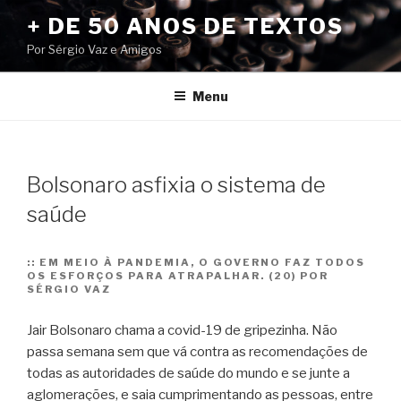
Pular
+ DE 50 ANOS DE TEXTOS
para
Por Sérgio Vaz e Amigos
o
conteúdo
Menu
Bolsonaro asfixia o sistema de
saúde
::
EM MEIO À PANDEMIA, O GOVERNO FAZ TODOS
OS ESFORÇOS PARA ATRAPALHAR. (20) POR
SÉRGIO VAZ
Jair Bolsonaro chama a covid-19 de gripezinha. Não
passa semana sem que vá contra as recomendações de
todas as autoridades de saúde do mundo e se junte a
aglomerações, e saia cumprimentando as pessoas, entre