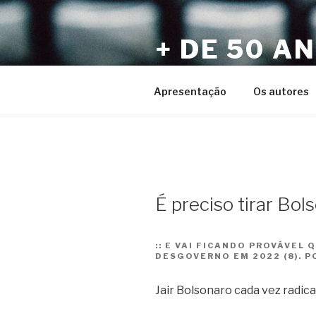
Pular
para
+ DE 50 A
o
conteúdo
Por Sérgio Vaz e Amigos
Apresentação
Os autores
É preciso tirar Bol
::
E VAI FICANDO PROVÁVEL 
DESGOVERNO EM 2022 (8). P
Jair Bolsonaro cada vez radical