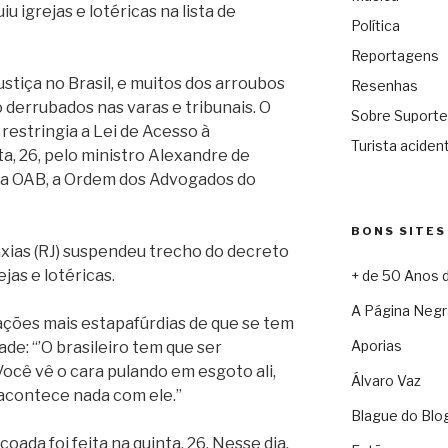
iu igrejas e lotéricas na lista de
Política
Reportagens
ustiça no Brasil, e muitos dos arroubos
Resenhas
 derrubados nas varas e tribunais. O
Sobre Suporte
restringia a Lei de Acesso à
Turista acident
a, 26, pelo ministro Alexandre de
da OAB, a Ordem dos Advogados do
BONS SITES
axias (RJ) suspendeu trecho do decreto
jas e lotéricas.
+ de 50 Anos 
A Página Negr
ações mais estapafúrdias de que se tem
Aporias
ade: “’O brasileiro tem que ser
Você vê o cara pulando em esgoto ali,
Álvaro Vaz
 acontece nada com ele.”
Blague do Blo
oada foi feita na quinta, 26. Nesse dia,