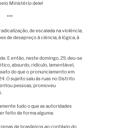
elo Ministério dele!
***
adicalização, de escalada na violência,
s de desapreço à ciência, à lógica, à
e. E então, neste domingo, 29, deu-se
ico, absurdo, ridículo, lamentável,
sensato do que o pronunciamento em
4. O sujeito saiu às ruas no Distrito
imentou pessoas, promoveu
.
atamente tudo o que as autoridades
r feito de forma alguma.
zenas de brasileiros ao contágio do