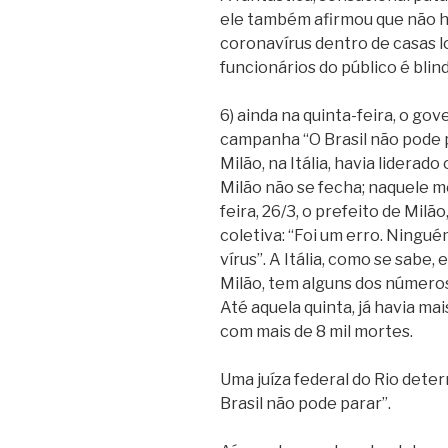
ele também afirmou que não h
coronavírus dentro de casas l
funcionários do público é blin
6) ainda na quinta-feira, o gov
campanha “O Brasil não pode p
Milão, na Itália, havia liderad
Milão não se fecha; naquele 
feira, 26/3, o prefeito de Milã
coletiva: “Foi um erro. Ningué
vírus”. A Itália, como se sabe
Milão, tem alguns dos números
Até aquela quinta, já havia mai
com mais de 8 mil mortes.
Uma juíza federal do Rio det
Brasil não pode parar”.