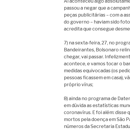
Aí aconteceu algo absolutamen
passou a negar que a campanha
peças publicitárias – com a a
do governo – haviam sido fot
acredita que consegue desmenti
7) na sexta-feira, 27, no prog
Bandeirantes, Bolsonaro relin
chegar, vai passar. Infelizmen
acontece, e vamos tocar o ba
medidas equivocadas (os pedi
pessoas ficassem em casa), vã
próprio vírus;
8) ainda no programa de Daten
em dúvida as estatísticas mun
coronavírus. E foi além: disse
mortos pela doença em São Pa
números da Secretaria Estadu