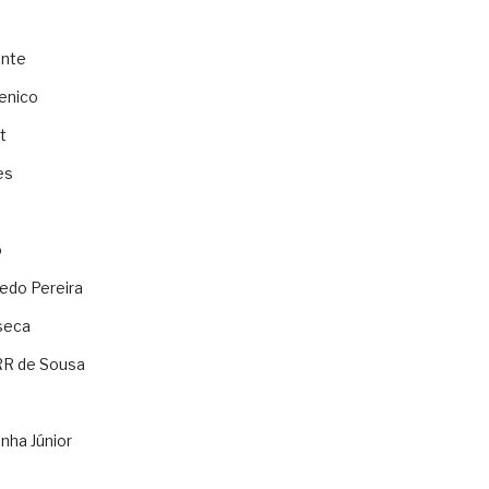
ente
enico
t
es
o
ledo Pereira
seca
RR de Sousa
nha Júnior