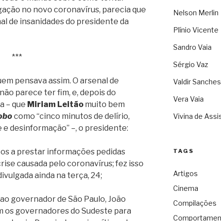
gação no novo coronavírus, parecia que
Nelson Merlin
al de insanidades do presidente da
Plínio Vicente
Sandro Vaia
***
Sérgio Vaz
m pensava assim. O arsenal de
Valdir Sanches
não parece ter fim, e, depois do
Vera Vaia
a – que
Miriam Leitão
muito bem
obo
como “cinco minutos de delírio,
Vivina de Assi
e e desinformação” –, o presidente:
cos a prestar informações pedidas
TAGS
ise causada pelo coronavírus; fez isso
Artigos
ivulgada ainda na terça, 24;
Cinema
l ao governador de São Paulo, João
Compilações
m os governadores do Sudeste para
Comportamen