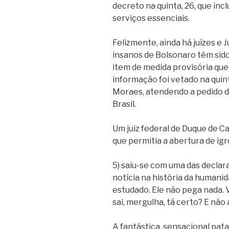
decreto na quinta, 26, que inclu
serviços essenciais.
Felizmente, ainda há juízes e J
insanos de Bolsonaro têm sido
item de medida provisória que 
informação foi vetado na quint
Moraes, atendendo a pedido 
Brasil.
Um juiz federal de Duque de C
que permitia a abertura de igre
5) saiu-se com uma das declar
notícia na história da humanid
estudado. Ele não pega nada. 
sai, mergulha, tá certo? E não
A fantástica, sensacional patac