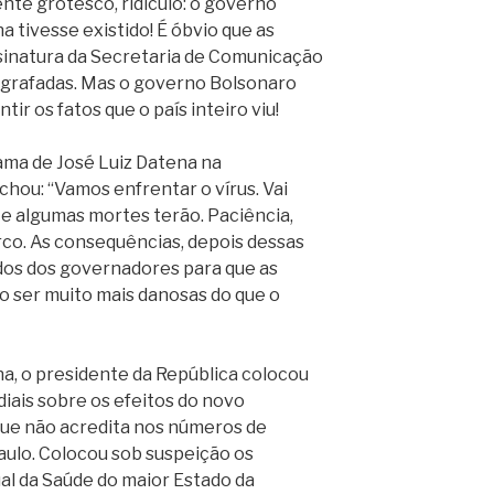
te grotesco, ridículo: o governo
 tivesse existido! É óbvio que as
ssinatura da Secretaria de Comunicação
ografadas. Mas o governo Bolsonaro
r os fatos que o país inteiro viu!
rama de José Luiz Datena na
chou: “Vamos enfrentar o vírus. Vai
te algumas mortes terão. Paciência,
rco. As consequências, depois dessas
dos dos governadores para que as
o ser muito mais danosas do que o
a, o presidente da República colocou
diais sobre os efeitos do novo
 que não acredita nos números de
ulo. Colocou sob suspeição os
al da Saúde do maior Estado da