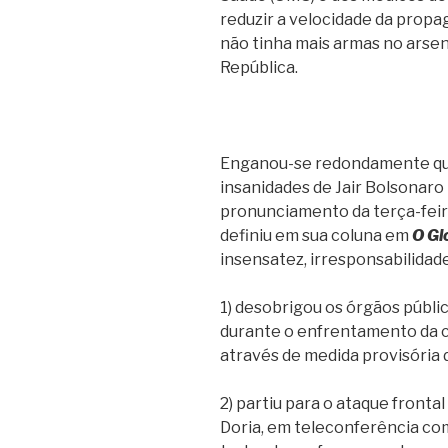
reduzir a velocidade da propa
não tinha mais armas no arsen
República.
Enganou-se redondamente que
insanidades de Jair Bolsonaro 
pronunciamento da terça-feir
definiu em sua coluna em
O Gl
insensatez, irresponsabilidad
1) desobrigou os órgãos públi
durante o enfrentamento da cr
através de medida provisória d
2) partiu para o ataque fronta
Doria, em teleconferência co