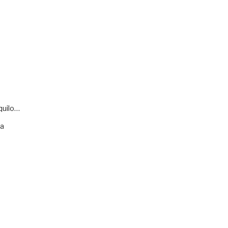
quilo…
va