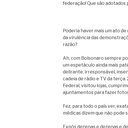
federação! Que são adotados p
Poderia haver mais um ato de r
da virulência das demonstraçõe
razão?
Ah, com Bolsonaro sempre pod
um espetáculo ainda mais patét
delirante, irresponsável, in
cadeia de rádio e TV da terça. 2
Federal, visitou lojas, cumpr
ajuntamentos para fazer fotos
Fez, para todo o país ver, ex
médicas dizem que não pode se
Expôs dezenas e dezenas e de