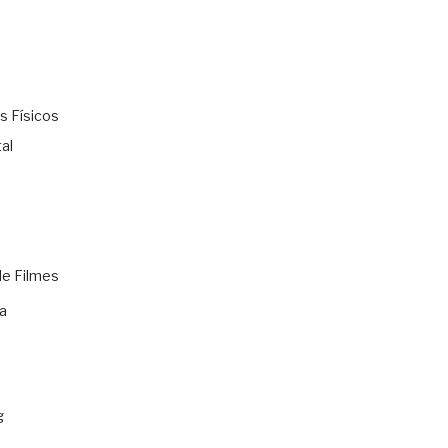
s Físicos
al
de Filmes
a
g