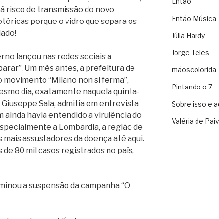
Então
á risco de transmissão do novo
Então Música
otéricas porque o vidro que separa os
dado!
Júlia Hardy
Jorge Teles
erno lançou nas redes sociais a
arar”. Um mês antes, a prefeitura de
mãoscolorida
o o movimento “Milano non si ferma”,
Pintando o 7
mesmo dia, exatamente naquela quinta-
o, Giuseppe Sala, admitia em entrevista
Sobre isso e a
m ainda havia entendido a virulência do
Valéria de Pai
, especialmente a Lombardia, a região de
 mais assustadores da doença até aqui.
s de 80 mil casos registrados no país,
erminou a suspensão da campanha “O