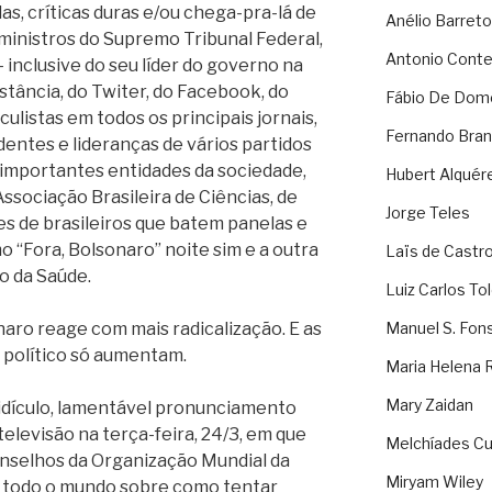
as, críticas duras e/ou chega-pra-lá de
Anélio Barreto
ministros do Supremo Tribunal Federal,
Antonio Cont
 inclusive do seu líder do governo na
nstância, do Twiter, do Facebook, do
Fábio De Dom
culistas em todos os principais jornais,
Fernando Bran
dentes e lideranças de vários partidos
s importantes entidades da sociedade,
Hubert Alquér
sociação Brasileira de Ciências, de
Jorge Teles
res de brasileiros que batem panelas e
 “Fora, Bolsonaro” noite sim e a outra
Laïs de Castr
o da Saúde.
Luiz Carlos To
naro reage com mais radicalização. E as
Manuel S. Fon
o político só aumentam.
Maria Helena 
Mary Zaidan
ridículo, lamentável pronunciamento
televisão na terça-feira, 24/3, em que
Melchíades Cu
onselhos da Organização Mundial da
Miryam Wiley
e todo o mundo sobre como tentar