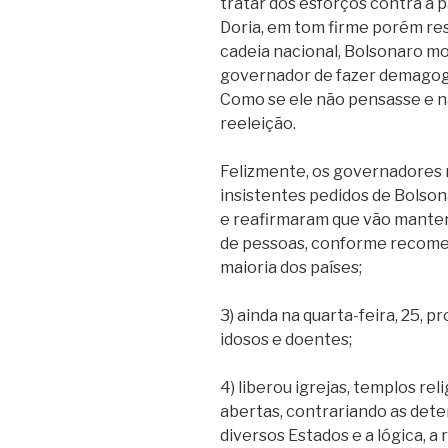
tratar dos esforços contra a p
Doria, em tom firme porém re
cadeia nacional, Bolsonaro mo
governador de fazer demagogi
Como se ele não pensasse e n
reeleição.
Felizmente, os governadores 
insistentes pedidos de Bolson
e reafirmaram que vão manter 
de pessoas, conforme recome
maioria dos países;
3) ainda na quarta-feira, 25, p
idosos e doentes;
4) liberou igrejas, templos rel
abertas, contrariando as det
diversos Estados e a lógica, a 