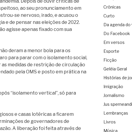
andemia. Depois de ouvir críticas de
Crônicas
speitoso, ao seu pronunciamento em
strou-se nervoso, irado, e acusou o
Curto
a e de pensar nas eleições de 2022.
Da agenda do 
ão agisse apenas fixado com sua
Do Facebook
Em versos
não deram a menor bola para os
Esporte
aro para parar com o isolamento social,
Ficção
as medidas de restrição de circulação
Geléia Geral
ndado pela OMS e posto em prática na
Histórias de jo
Imigração
ropôs “isolamento vertical”, só para
Jornalismo
Jus sperneand
Lembranças
igiosos e casas lotéricas a ficarem
erminações de governadores de
Livros
razão. A liberação foi feita através de
Música