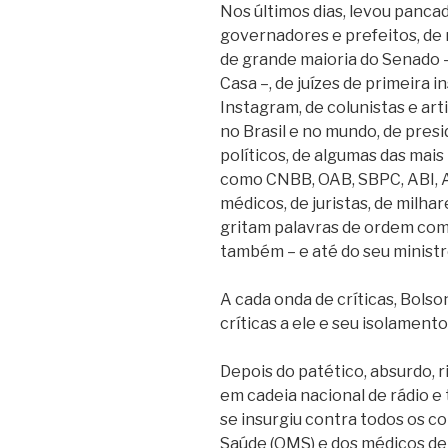
Nos últimos dias, levou pancad
governadores e prefeitos, de 
de grande maioria do Senado –
Casa –, de juízes de primeira i
Instagram, de colunistas e arti
no Brasil e no mundo, de presi
políticos, de algumas das mai
como CNBB, OAB, SBPC, ABI, As
médicos, de juristas, de milha
gritam palavras de ordem como
também – e até do seu ministr
A cada onda de críticas, Bolso
críticas a ele e seu isolament
Depois do patético, absurdo, 
em cadeia nacional de rádio e 
se insurgiu contra todos os c
Saúde (OMS) e dos médicos d