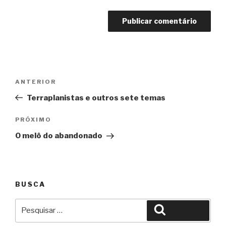
Navegação
Anterior
ANTERIOR
de
Terraplanistas e outros sete temas
Post
Próximo
PRÓXIMO
O melô do abandonado
BUSCA
Pesquisar
Pesquisar
por: