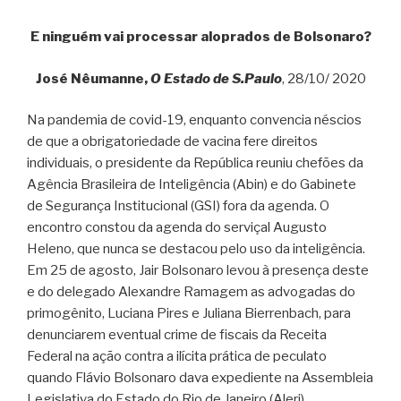
E ninguém vai processar aloprados de Bolsonaro?
José Nêumanne,
O Estado de S.Paulo
, 28/10/ 2020
Na pandemia de covid-19, enquanto convencia néscios
de que a obrigatoriedade de vacina fere direitos
individuais, o presidente da República reuniu chefões da
Agência Brasileira de Inteligência (Abin) e do Gabinete
de Segurança Institucional (GSI) fora da agenda. O
encontro constou da agenda do serviçal Augusto
Heleno, que nunca se destacou pelo uso da inteligência.
Em 25 de agosto, Jair Bolsonaro levou à presença deste
e do delegado Alexandre Ramagem as advogadas do
primogênito, Luciana Pires e Juliana Bierrenbach, para
denunciarem eventual crime de fiscais da Receita
Federal na ação contra a ilícita prática de peculato
quando Flávio Bolsonaro dava expediente na Assembleia
Legislativa do Estado do Rio de Janeiro (Alerj).