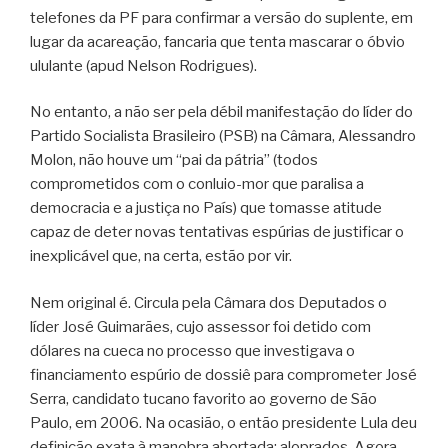
telefones da PF para confirmar a versão do suplente, em
lugar da acareação, fancaria que tenta mascarar o óbvio
ululante (apud Nelson Rodrigues).
No entanto, a não ser pela débil manifestação do líder do
Partido Socialista Brasileiro (PSB) na Câmara, Alessandro
Molon, não houve um “pai da pátria” (todos
comprometidos com o conluio-mor que paralisa a
democracia e a justiça no País) que tomasse atitude
capaz de deter novas tentativas espúrias de justificar o
inexplicável que, na certa, estão por vir.
Nem original é. Circula pela Câmara dos Deputados o
líder José Guimarães, cujo assessor foi detido com
dólares na cueca no processo que investigava o
financiamento espúrio de dossiê para comprometer José
Serra, candidato tucano favorito ao governo de São
Paulo, em 2006. Na ocasião, o então presidente Lula deu
definição exata à manobra abortada: aloprados. Agora,