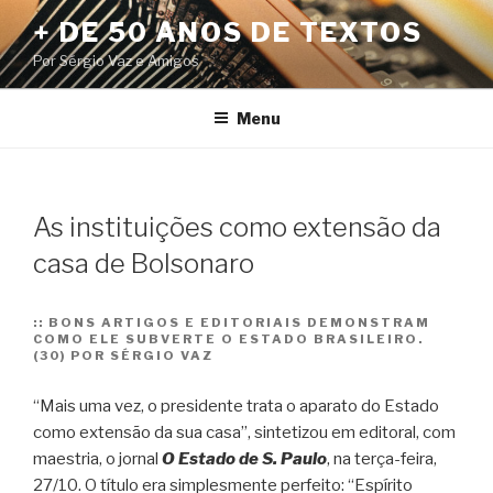
Pular
+ DE 50 ANOS DE TEXTOS
para
Por Sérgio Vaz e Amigos
o
conteúdo
Menu
As instituições como extensão da
casa de Bolsonaro
::
BONS ARTIGOS E EDITORIAIS DEMONSTRAM
COMO ELE SUBVERTE O ESTADO BRASILEIRO.
(30) POR SÉRGIO VAZ
“Mais uma vez, o presidente trata o aparato do Estado
como extensão da sua casa”, sintetizou em editoral, com
maestria, o jornal
O Estado de S. Paulo
, na terça-feira,
27/10. O título era simplesmente perfeito: “Espírito