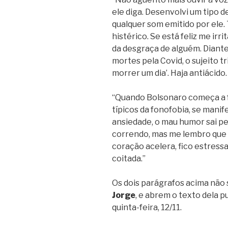
ele diga. Desenvolvi um tipo 
qualquer som emitido por ele. 
histérico. Se está feliz me irr
da desgraça de alguém. Diante
mortes pela Covid, o sujeito t
morrer um dia’. Haja antiácido.
“Quando Bolsonaro começa a fa
típicos da fonofobia, se manife
ansiedade, o mau humor sai pe
correndo, mas me lembro que 
coração acelera, fico estressad
coitada.”
Os dois parágrafos acima não
Jorge
, e abrem o texto dela p
quinta-feira, 12/11.