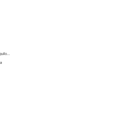
quilo…
va