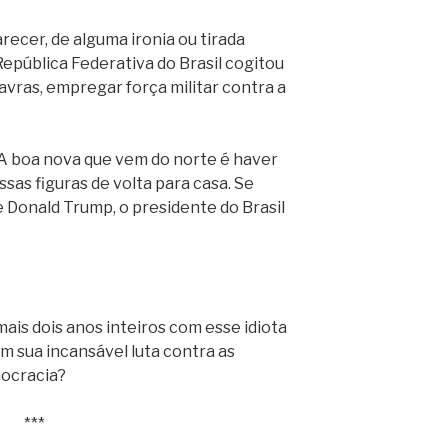
arecer, de alguma ironia ou tirada
República Federativa do Brasil cogitou
vras, empregar força militar contra a
“A boa nova que vem do norte é haver
sas figuras de volta para casa. Se
 Donald Trump, o presidente do Brasil
mais dois anos inteiros com esse idiota
m sua incansável luta contra as
mocracia?
***