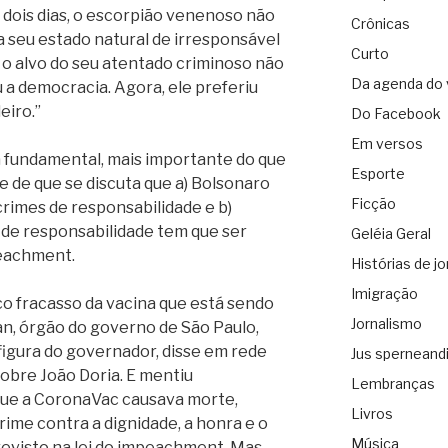
 dois dias, o escorpião venenoso não
Crônicas
a seu estado natural de irresponsável
Curto
, o alvo do seu atentado criminoso não
Da agenda do 
 a democracia. Agora, ele preferiu
eiro.”
Do Facebook
Em versos
 fundamental, mais importante do que
Esporte
e de que se discuta que a) Bolsonaro
Ficção
rimes de responsabilidade e b)
de responsabilidade tem que ser
Geléia Geral
eachment.
Histórias de jo
Imigração
co fracasso da vacina que está sendo
Jornalismo
an, órgão do governo de São Paulo,
 figura do governador, disse em rede
Jus sperneand
obre João Doria. E mentiu
Lembranças
que a CoronaVac causava morte,
Livros
crime contra a dignidade, a honra e o
Música
revisto na lei do impeachment. Mas