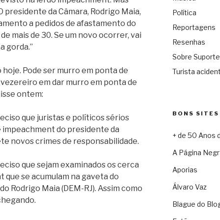
O presidente da Câmara, Rodrigo Maia,
Política
damento a pedidos de afastamento do
Reportagens
de mais de 30. Se um novo ocorrer, vai
Resenhas
a gorda.”
Sobre Suporte
to hoje. Pode ser murro em ponta de
Turista acident
 e vezereiro em dar murro em ponta de
disse ontem:
BONS SITES
ciso que juristas e políticos sérios
 impeachment do presidente da
+ de 50 Anos 
ete novos crimes de responsabilidade.
A Página Negr
reciso que sejam examinados os cerca
Aporias
t que se acumulam na gaveta do
Álvaro Vaz
do Rodrigo Maia (DEM-RJ). Assim como
chegando.
Blague do Blo