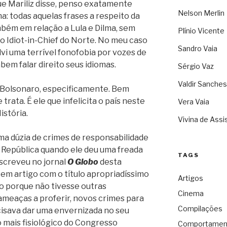
ue Mariliz disse, penso exatamente
Nelson Merlin
a: todas aquelas frases a respeito da
bém em relação a Lula e Dilma, sem
Plínio Vicente
 o Idiot-in-Chief do Norte. No meu caso
Sandro Vaia
lvi uma terrível fonofobia por vozes de
abem falar direito seus idiomas.
Sérgio Vaz
Valdir Sanches
ir Bolsonaro, especificamente. Bem
trata. É ele que infelicita o país neste
Vera Vaia
stória.
Vivina de Assi
ma dúzia de crimes de responsabilidade
 República quando ele deu uma freada
TAGS
screveu no jornal
O Globo
desta
, em artigo com o título apropriadíssimo
Artigos
o porque não tivesse outras
Cinema
 ameaças a proferir, novos crimes para
Compilações
isava dar uma envernizada no seu
 mais fisiológico do Congresso
Comportamen