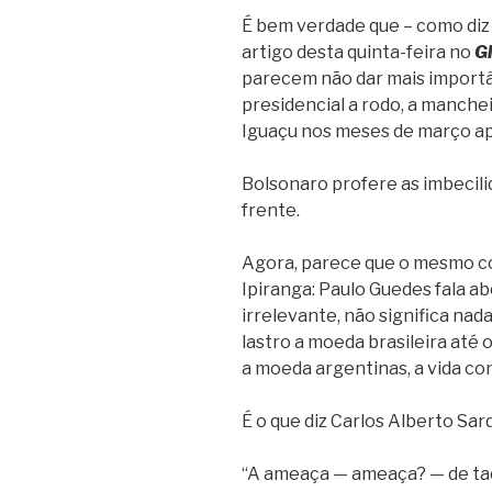
É bem verdade que – como di
artigo desta quinta-feira no
G
parecem não dar mais importâ
presidencial a rodo, a manche
Iguaçu nos meses de março a
Bolsonaro profere as imbecilid
frente.
Agora, parece que o mesmo co
Ipiranga: Paulo Guedes fala ab
irrelevante, não significa nad
lastro a moeda brasileira até 
a moeda argentinas, a vida con
É o que diz Carlos Alberto Sa
“A ameaça — ameaça? — de tac