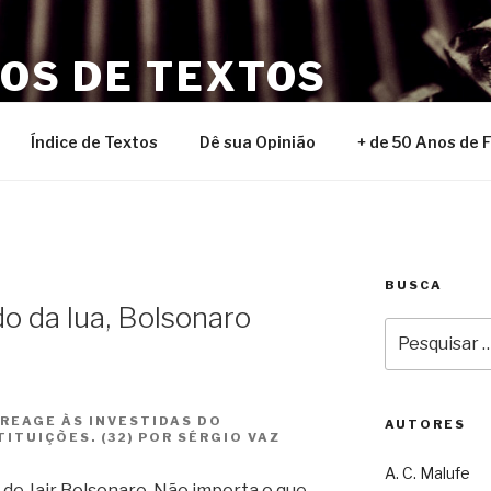
NOS DE TEXTOS
Índice de Textos
Dê sua Opinião
+ de 50 Anos de 
BUSCA
o da lua, Bolsonaro
Pesquisar
por:
 REAGE ÀS INVESTIDAS DO
AUTORES
ITUIÇÕES. (32) POR SÉRGIO VAZ
A. C. Malufe
 de Jair Bolsonaro. Não importa o que