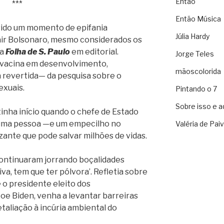
Então
***
Então Música
r sido um momento de epifania
Júlia Hardy
air Bolsonaro, mesmo considerados os
 a
Folha de S. Paulo
em editorial.
Jorge Teles
 vacina em desenvolvimento,
mãoscolorida
revertida— da pesquisa sobre o
exuais.
Pintando o 7
Sobre isso e a
tinha início quando o chefe de Estado
e uma pessoa —e um empecilho no
Valéria de Pai
ante que pode salvar milhões de vidas.
continuaram jorrando boçalidades
iva, tem que ter pólvora’. Refletia sobre
 o presidente eleito dos
oe Biden, venha a levantar barreiras
taliação à incúria ambiental do