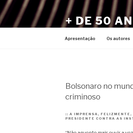
Pular
para
+ DE 50 A
o
conteúdo
Por Sérgio Vaz e Amigos
Apresentação
Os autores
Bolsonaro no mund
criminoso
::
A IMPRENSA, FELIZMENTE,
PRESIDENTE CONTRA AS INST
“Não aguento mais ouvir a voz