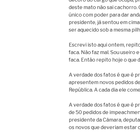
deste mato não sai cachorro. 
único com poder para dar an
presidente, já sentou em cima 
ser aquecido sob a mesma pilh
Escrevi isto aqui ontem, repi
faca. Não faz mal. Sou useiro
faca. Então repito hoje o que 
A verdade dos fatos é que é pre
apresentem novos pedidos de
República. A cada dia ele com
A verdade dos fatos é que é p
de 50 pedidos de impeachmen
presidente da Câmara, deputa
os novos que deveriam estar 