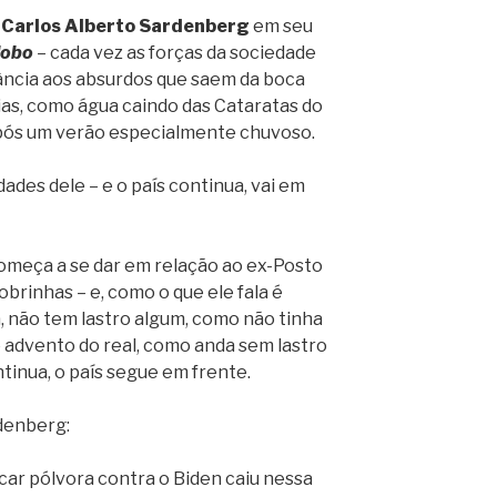
z
Carlos Alberto Sardenberg
em seu
lobo
– cada vez as forças da sociedade
ncia aos absurdos que saem da boca
ias, como água caindo das Cataratas do
pós um verão especialmente chuvoso.
ades dele – e o país continua, vai em
meça a se dar em relação ao ex-Posto
obrinhas – e, como o que ele fala é
a, não tem lastro algum, como não tinha
o advento do real, como anda sem lastro
tinua, o país segue em frente.
rdenberg:
ar pólvora contra o Biden caiu nessa