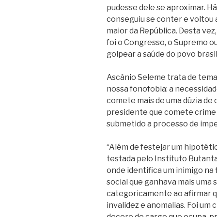
pudesse dele se aproximar. Há
conseguiu se conter e voltou 
maior da República. Desta vez
foi o Congresso, o Supremo ou
golpear a saúde do povo brasil
Ascânio Seleme trata de tema
nossa fonofobia: a necessidad
comete mais de uma dúzia de c
presidente que comete crime 
submetido a processo de imp
“Além de festejar um hipotéti
testada pelo Instituto Butant
onde identifica um inimigo na
social que ganhava mais uma s
categoricamente ao afirmar 
invalidez e anomalias. Foi um 
decoro do cargo que ocupa, p