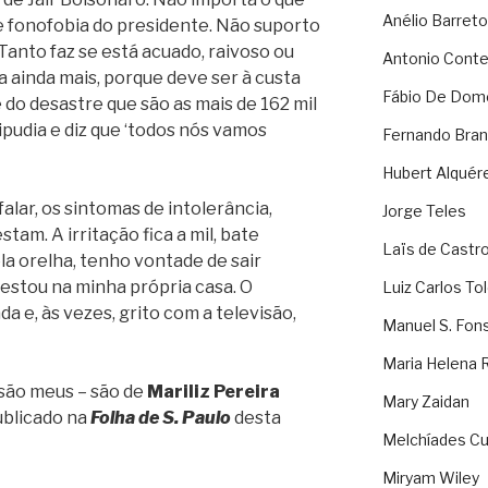
Anélio Barreto
de fonofobia do presidente. Não suporto
Tanto faz se está acuado, raivoso ou
Antonio Cont
ita ainda mais, porque deve ser à custa
Fábio De Dom
 do desastre que são as mais de 162 mil
ripudia e diz que ‘todos nós vamos
Fernando Bran
Hubert Alquér
lar, os sintomas de intolerância,
Jorge Teles
stam. A irritação fica a mil, bate
Laïs de Castr
la orelha, tenho vontade de sair
estou na minha própria casa. O
Luiz Carlos To
a e, às vezes, grito com a televisão,
Manuel S. Fon
Maria Helena 
 são meus – são de
Mariliz Pereira
Mary Zaidan
ublicado na
Folha de S. Paulo
desta
Melchíades Cu
Miryam Wiley