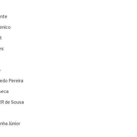
ente
enico
t
es
o
ledo Pereira
seca
RR de Sousa
nha Júnior