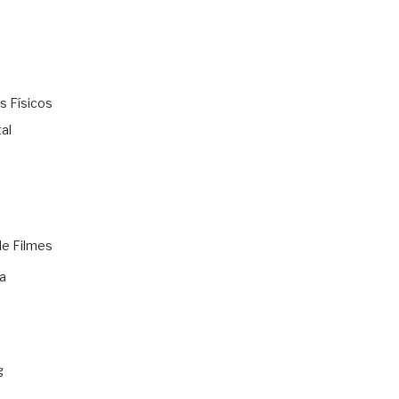
s Físicos
al
de Filmes
a
g