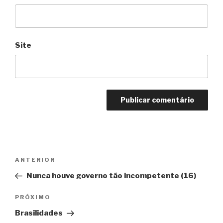
Site
Navegação
Anterior
ANTERIOR
de
Nunca houve governo tão incompetente (16)
Post
Próximo
PRÓXIMO
Brasilidades