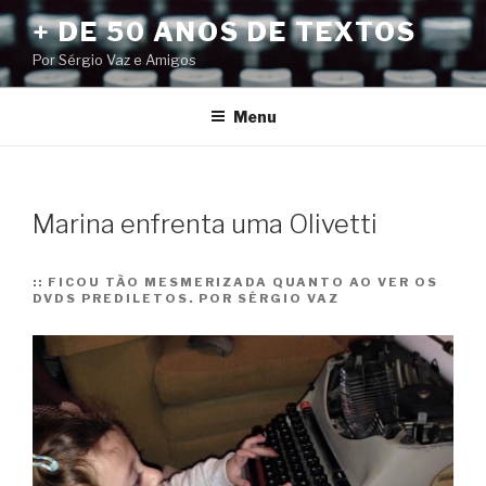
Pular
+ DE 50 ANOS DE TEXTOS
para
Por Sérgio Vaz e Amigos
o
conteúdo
Menu
Marina enfrenta uma Olivetti
::
FICOU TÃO MESMERIZADA QUANTO AO VER OS
DVDS PREDILETOS. POR SÉRGIO VAZ