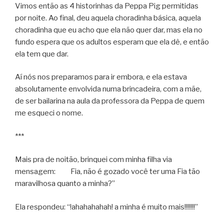
Vimos então as 4 historinhas da Peppa Pig permitidas
por noite. Ao final, deu aquela choradinha básica, aquela
choradinha que eu acho que ela não quer dar, mas ela no
fundo espera que os adultos esperam que ela dê, e então
ela tem que dar.
Aí nós nos preparamos para ir embora, e ela estava
absolutamente envolvida numa brincadeira, com a mãe,
de ser bailarina na aula da professora da Peppa de quem
me esqueci o nome.
***
Mais pra de noitão, brinquei com minha filha via
mensagem: Fia, não é gozado você ter uma Fia tão
maravilhosa quanto a minha?”
Ela respondeu: “!ahahahahah! a minha é muito mais!!!!!!!”