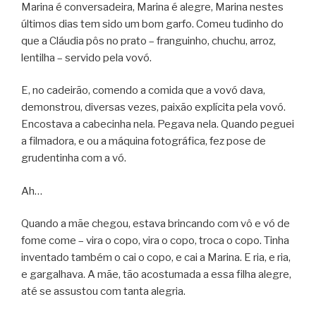
Marina é conversadeira, Marina é alegre, Marina nestes
últimos dias tem sido um bom garfo. Comeu tudinho do
que a Cláudia pôs no prato – franguinho, chuchu, arroz,
lentilha – servido pela vovó.
E, no cadeirão, comendo a comida que a vovó dava,
demonstrou, diversas vezes, paixão explícita pela vovó.
Encostava a cabecinha nela. Pegava nela. Quando peguei
a filmadora, e ou a máquina fotográfica, fez pose de
grudentinha com a vó.
Ah…
Quando a mãe chegou, estava brincando com vô e vó de
fome come – vira o copo, vira o copo, troca o copo. Tinha
inventado também o cai o copo, e cai a Marina. E ria, e ria,
e gargalhava. A mãe, tão acostumada a essa filha alegre,
até se assustou com tanta alegria.