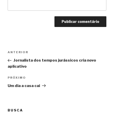
Navegação
Anterior
ANTERIOR
de
Jornalista dos tempos jurássicos cria novo
Post
aplicativo
Próximo
PRÓXIMO
Um dia a casa cai
BUSCA