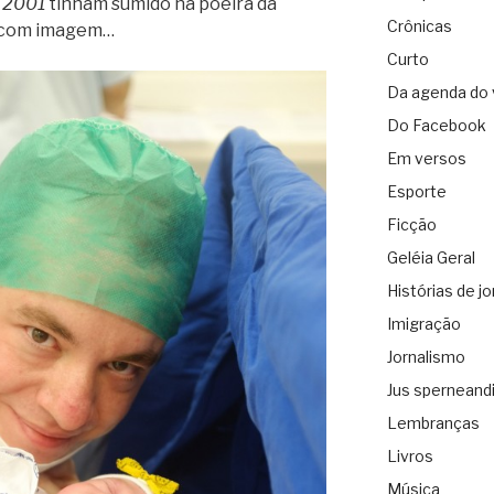
e
2001
tinham sumido na poeira da
Crônicas
e com imagem…
Curto
Da agenda do 
Do Facebook
Em versos
Esporte
Ficção
Geléia Geral
Histórias de jo
Imigração
Jornalismo
Jus sperneand
Lembranças
Livros
Música