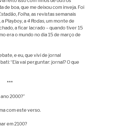
via feito isso com filhos de outros
a de boa, que me deixou com inveja. Foi
Estadão
,
Folha
, as revistas semanais
, a
Playboy
, a
4 Rodas
, um monte de
hado, a ficar lacrado – quando tiver 15
mo era o mundo no dia 15 de março de
bate, e eu, que vivi de jornal
bati: “Ela vai perguntar: jornal? O que
***
o ano 2000?”
ma com este verso.
har em 2100?