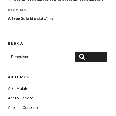
Post
Próximo
PRÓXIMO
A tragédia já está aí
BUSCA
Pesquisar
Pesquisar
por:
AUTORES
A. C. Malufe
Anélio Barreto
Antonio Contente