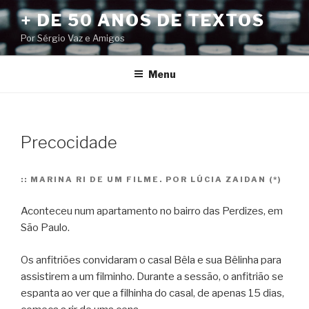
Pular
+ DE 50 ANOS DE TEXTOS
para
Por Sérgio Vaz e Amigos
o
conteúdo
Menu
Precocidade
::
MARINA RI DE UM FILME. POR LÚCIA ZAIDAN (*)
Aconteceu num apartamento no bairro das Perdizes, em
São Paulo.
Os anfitriões convidaram o casal Bêla e sua Bêlinha para
assistirem a um filminho. Durante a sessão, o anfitrião se
espanta ao ver que a filhinha do casal, de apenas 15 dias,