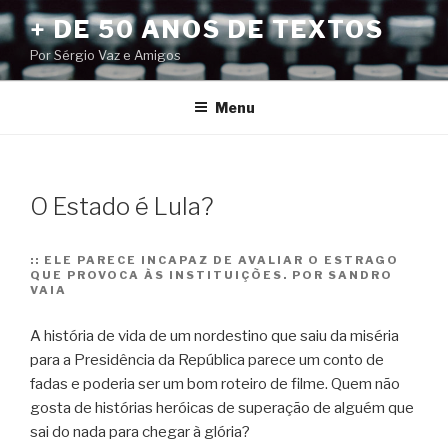
Pular
+ DE 50 ANOS DE TEXTOS
para
Por Sérgio Vaz e Amigos
o
conteúdo
Menu
O Estado é Lula?
::
ELE PARECE INCAPAZ DE AVALIAR O ESTRAGO
QUE PROVOCA ÀS INSTITUIÇÕES. POR SANDRO
VAIA
A história de vida de um nordestino que saiu da miséria
para a Presidência da República parece um conto de
fadas e poderia ser um bom roteiro de filme. Quem não
gosta de histórias heróicas de superação de alguém que
sai do nada para chegar à glória?