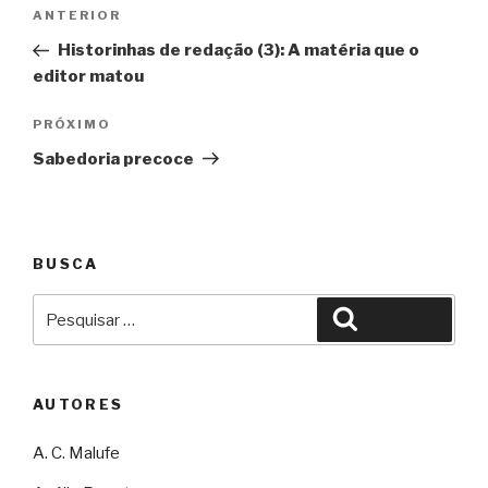
Navegação
Anterior
ANTERIOR
de
Historinhas de redação (3): A matéria que o
Post
editor matou
Próximo
PRÓXIMO
Sabedoria precoce
BUSCA
Pesquisar
Pesquisar
por:
AUTORES
A. C. Malufe