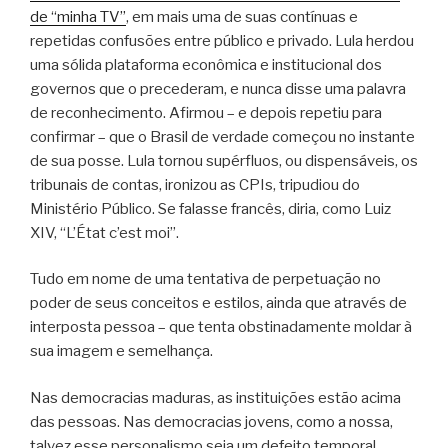
de “minha TV”
, em mais uma de suas contínuas e
repetidas confusões entre público e privado. Lula herdou
uma sólida plataforma econômica e institucional dos
governos que o precederam, e nunca disse uma palavra
de reconhecimento. Afirmou – e depois repetiu para
confirmar – que o Brasil de verdade começou no instante
de sua posse. Lula tornou supérfluos, ou dispensáveis, os
tribunais de contas, ironizou as CPIs, tripudiou do
Ministério Público. Se falasse francês, diria, como Luiz
XIV, “L’État c’est moi”.
Tudo em nome de uma tentativa de perpetuação no
poder de seus conceitos e estilos, ainda que através de
interposta pessoa – que tenta obstinadamente moldar à
sua imagem e semelhança.
Nas democracias maduras, as instituições estão acima
das pessoas. Nas democracias jovens, como a nossa,
talvez esse personalismo seja um defeito temporal,