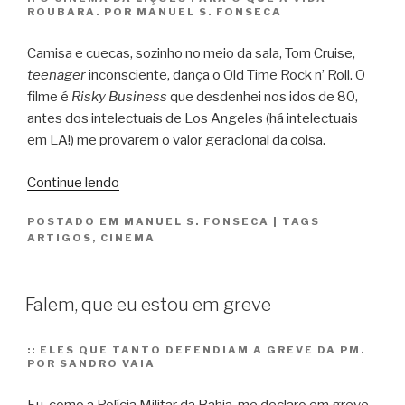
ROUBARA. POR MANUEL S. FONSECA
Camisa e cuecas, sozinho no meio da sala, Tom Cruise,
teenager
inconsciente, dança o Old Time Rock n’ Roll. O
filme é
Risky Business
que desdenhei nos idos de 80,
antes dos intelectuais de Los Angeles (há intelectuais
em LA!) me provarem o valor geracional da coisa.
“A
Continue lendo
menina
POSTADO EM
MANUEL S. FONSECA
|
TAGS
dança?”
ARTIGOS
,
CINEMA
Falem, que eu estou em greve
::
ELES QUE TANTO DEFENDIAM A GREVE DA PM.
POR SANDRO VAIA
Eu, como a Polícia Militar da Bahia, me declaro em greve.