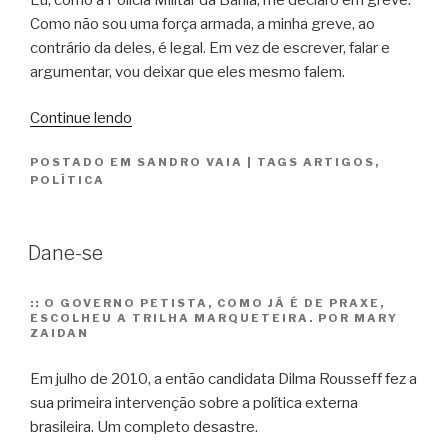
Como não sou uma força armada, a minha greve, ao
contrário da deles, é legal. Em vez de escrever, falar e
argumentar, vou deixar que eles mesmo falem.
“Falem,
Continue lendo
que
POSTADO EM
SANDRO VAIA
|
TAGS
ARTIGOS
,
eu
POLÍTICA
estou
em
greve”
Dane-se
::
O GOVERNO PETISTA, COMO JÁ É DE PRAXE,
ESCOLHEU A TRILHA MARQUETEIRA. POR MARY
ZAIDAN
Em julho de 2010, a então candidata Dilma Rousseff fez a
sua primeira intervenção sobre a política externa
brasileira. Um completo desastre.