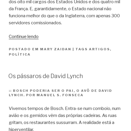
dos oito mil cargos dos Estados Unidos e dos quatro mil
da França. E, garantidamente, o Estado nacional não
funciona melhor do que o da Inglaterra, com apenas 300
servidores comissionados.
“Guerra
Continue lendo
no
POSTADO EM
MARY ZAIDAN
|
TAGS
ARTIGOS
,
país
POLÍTICA
da
boquinha”
Os pássaros de David Lynch
::
BOSCH PODERIA SER O PAI, O AVÔ DE DAVID
LYNCH. POR MANUEL S. FONSECA
Vivemos tempos de Bosch. Entra-se num comboio, num
avião e os gemidos vêm das próprias cadeiras. As ruas
gritam, os restaurantes sussurram. A realidade está a
hiperventilar.