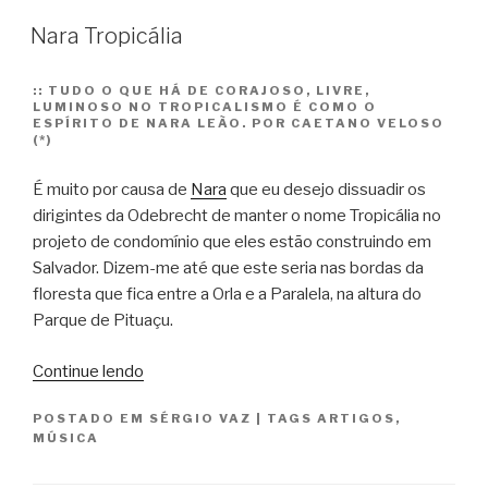
Nara Tropicália
::
TUDO O QUE HÁ DE CORAJOSO, LIVRE,
LUMINOSO NO TROPICALISMO É COMO O
ESPÍRITO DE NARA LEÃO. POR CAETANO VELOSO
(*)
É muito por causa de
Nara
que eu desejo dissuadir os
dirigintes da Odebrecht de manter o nome Tropicália no
projeto de condomínio que eles estão construindo em
Salvador. Dizem-me até que este seria nas bordas da
floresta que fica entre a Orla e a Paralela, na altura do
Parque de Pituaçu.
“Nara
Continue lendo
Tropicália”
POSTADO EM
SÉRGIO VAZ
|
TAGS
ARTIGOS
,
MÚSICA