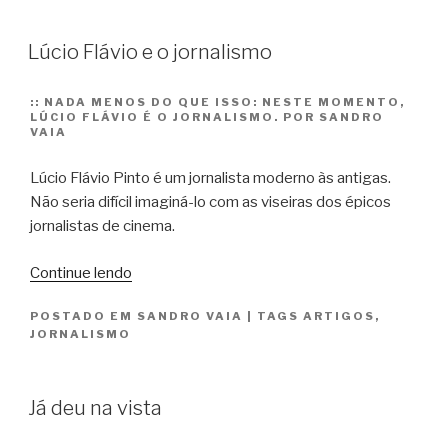
ao
humano”
Lúcio Flávio e o jornalismo
::
NADA MENOS DO QUE ISSO: NESTE MOMENTO,
LÚCIO FLÁVIO É O JORNALISMO. POR SANDRO
VAIA
Lúcio Flávio Pinto é um jornalista moderno às antigas.
Não seria difícil imaginá-lo com as viseiras dos épicos
jornalistas de cinema.
“Lúcio
Continue lendo
Flávio
POSTADO EM
SANDRO VAIA
|
TAGS
ARTIGOS
,
e
JORNALISMO
o
jornalismo”
Já deu na vista