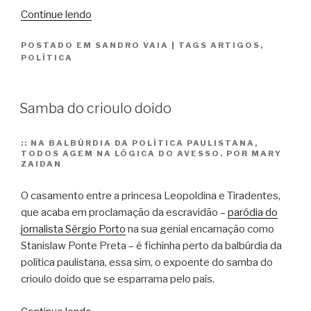
“Goulart
Continue lendo
revisitado”
POSTADO EM
SANDRO VAIA
|
TAGS
ARTIGOS
,
POLÍTICA
Samba do crioulo doido
::
NA BALBÚRDIA DA POLÍTICA PAULISTANA,
TODOS AGEM NA LÓGICA DO AVESSO. POR MARY
ZAIDAN
O casamento entre a princesa Leopoldina e Tiradentes,
que acaba em proclamação da escravidão –
paródia do
jornalista Sérgio Porto
na sua genial encarnação como
Stanislaw Ponte Preta – é fichinha perto da balbúrdia da
política paulistana, essa sim, o expoente do samba do
crioulo doido que se esparrama pelo país.
“Samba