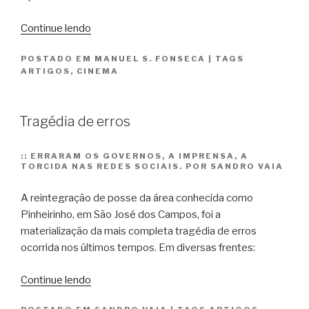
“Os
Continue lendo
pássaros
POSTADO EM
MANUEL S. FONSECA
|
TAGS
de
ARTIGOS
,
CINEMA
David
Lynch”
Tragédia de erros
::
ERRARAM OS GOVERNOS, A IMPRENSA, A
TORCIDA NAS REDES SOCIAIS. POR SANDRO VAIA
A reintegração de posse da área conhecida como
Pinheirinho, em São José dos Campos, foi a
materialização da mais completa tragédia de erros
ocorrida nos últimos tempos. Em diversas frentes:
“Tragédia
Continue lendo
de