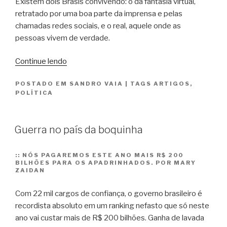
Existem dois Brasis convivendo: o da fantasia virtual,
retratado por uma boa parte da imprensa e pelas
chamadas redes sociais, e o real, aquele onde as
pessoas vivem de verdade.
“O
Continue lendo
Brasil
POSTADO EM
SANDRO VAIA
|
TAGS
ARTIGOS
,
sem
POLÍTICA
voz”
Guerra no país da boquinha
::
NÓS PAGAREMOS ESTE ANO MAIS R$ 200
BILHÕES PARA OS APADRINHADOS. POR MARY
ZAIDAN
Com 22 mil cargos de confiança, o governo brasileiro é
recordista absoluto em um ranking nefasto que só neste
ano vai custar mais de R$ 200 bilhões. Ganha de lavada