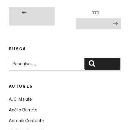
Paginação
Página
171
Página
de
anterior
Próxima página
posts
BUSCA
Pesquisar
Pesquisar
por:
AUTORES
A. C. Malufe
Anélio Barreto
Antonio Contente