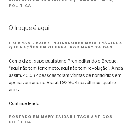
POSTADO EM
SANDRO VAIA
|
TAGS
ARTIGOS
,
erros”
POLÍTICA
O Iraque é aqui
::
O BRASIL EXIBE INDICADORES MAIS TRÁGICOS
QUE NAÇÕES EM GUERRA. POR MARY ZAIDAN
Como diz o grupo paulistano Premeditando o Breque,
“aqui não tem terremoto, aqui não tem revolução”
. Ainda
assim, 49.932 pessoas foram vítimas de homicídios em
apenas um ano no Brasil, 192.804 nos últimos quatro
anos.
“O
Continue lendo
Iraque
POSTADO EM
MARY ZAIDAN
|
TAGS
ARTIGOS
,
é
POLÍTICA
aqui”