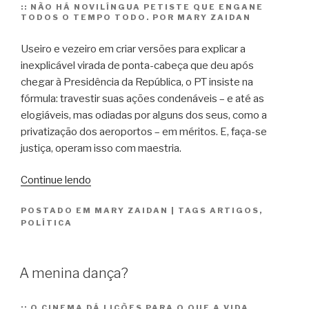
::
NÃO HÁ NOVILÍNGUA PETISTE QUE ENGANE
TODOS O TEMPO TODO. POR MARY ZAIDAN
Useiro e vezeiro em criar versões para explicar a
inexplicável virada de ponta-cabeça que deu após
chegar à Presidência da República, o PT insiste na
fórmula: travestir suas ações condenáveis – e até as
elogiáveis, mas odiadas por alguns dos seus, como a
privatização dos aeroportos – em méritos. E, faça-se
justiça, operam isso com maestria.
“Já
Continue lendo
deu
POSTADO EM
MARY ZAIDAN
|
TAGS
ARTIGOS
,
na
POLÍTICA
vista”
A menina dança?
::
O CINEMA DÁ LIÇÕES PARA O QUE A VIDA