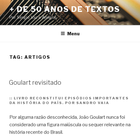
Pular
+ DE 50 ANOS DE TEXTOS
para
Por Sérgio Vaz e Amigos
o
conteúdo
Menu
TAG:
ARTIGOS
Goulart revisitado
::
LIVRO RECONSTITUI EPISÓDIOS IMPORTANTES
DA HISTÓRIA DO PAÍS. POR SANDRO VAIA
Por alguma razão desconhecida, João Goulart nunca foi
considerado uma figura maiúscula ou sequer relevante na
história recente do Brasil.