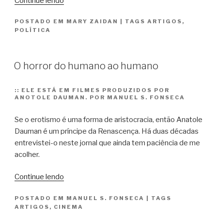
Continue lendo
do
POSTADO EM
MARY ZAIDAN
|
TAGS
ARTIGOS
,
crioulo
POLÍTICA
doido”
O horror do humano ao humano
::
ELE ESTÁ EM FILMES PRODUZIDOS POR
ANOTOLE DAUMAN. POR MANUEL S. FONSECA
Se o erotismo é uma forma de aristocracia, então Anatole
Dauman é um príncipe da Renascença. Há duas décadas
entrevistei-o neste jornal que ainda tem paciência de me
acolher.
“O
Continue lendo
horror
POSTADO EM
MANUEL S. FONSECA
|
TAGS
do
ARTIGOS
,
CINEMA
humano