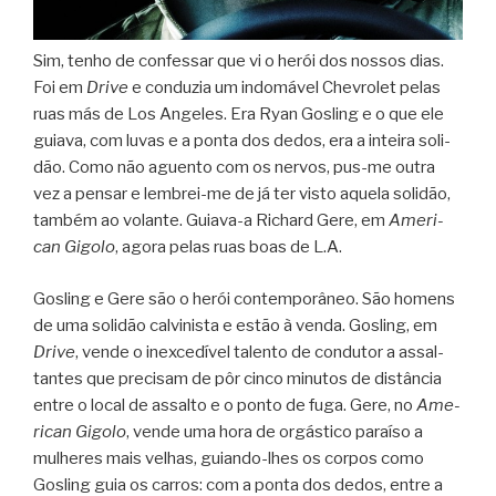
Sim, tenho de con­fes­sar que vi o herói dos nos­sos dias.
Foi em
Drive
e con­du­zia um indo­má­vel Che­vro­let pelas
ruas más de Los Ange­les. Era Ryan Gos­ling e o que ele
gui­ava, com luvas e a ponta dos dedos, era a inteira soli­
dão. Como não aguento com os ner­vos, pus-me outra
vez a pen­sar e lembrei-me de já ter visto aquela soli­dão,
tam­bém ao volante. Guiava-a Richard Gere, em
Ame­ri­
can Gigolo
, agora pelas ruas boas de L.A.
Gos­ling e Gere são o herói con­tem­po­râ­neo. São homens
de uma soli­dão cal­vi­nista e estão à venda. Gos­ling, em
Drive
, vende o inex­ce­dí­vel talento de con­du­tor a assal­
tan­tes que pre­ci­sam de pôr cinco minu­tos de dis­tân­cia
entre o local de assalto e o ponto de fuga. Gere, no
Ame­
ri­can Gigolo
, vende uma hora de orgás­tico paraíso a
mulhe­res mais velhas, guiando-lhes os cor­pos como
Gos­ling guia os car­ros: com a ponta dos dedos, entre a