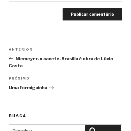
Navegação
Anterior
ANTERIOR
de
Niemeyer, o cacete. Brasília é obra de Lúcio
Post
Costa
Próximo
PRÓXIMO
Uma formiguinha
BUSCA
Pesquisar
Pesquisar