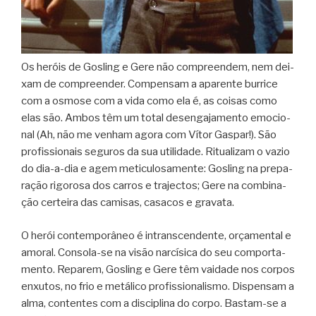
Os heróis de Gos­ling e Gere não com­pre­en­dem, nem dei­
xam de com­pre­en­der. Com­pen­sam a apa­rente bur­rice
com a osmose com a vida como ela é, as coi­sas como
elas são. Ambos têm um total desen­ga­ja­mento emo­ci­o­
nal (Ah, não me venham agora com Vítor Gas­par!). São
pro­fis­si­o­nais segu­ros da sua uti­li­dade. Ritu­a­li­zam o vazio
do dia-a-dia e agem meti­cu­lo­sa­mente: Gos­ling na pre­pa­
ra­ção rigo­rosa dos car­ros e tra­jec­tos; Gere na com­bi­na­
ção cer­teira das cami­sas, casa­cos e gravata.
O herói con­tem­po­râ­neo é intrans­cen­dente, orça­men­tal e
amo­ral. Consola-se na visão nar­cí­sica do seu com­por­ta­
mento. Repa­rem, Gos­ling e Gere têm vai­dade nos cor­pos
enxu­tos, no frio e metá­lico pro­fis­si­o­na­lismo. Dis­pen­sam a
alma, con­ten­tes com a dis­ci­plina do corpo. Bastam-se a