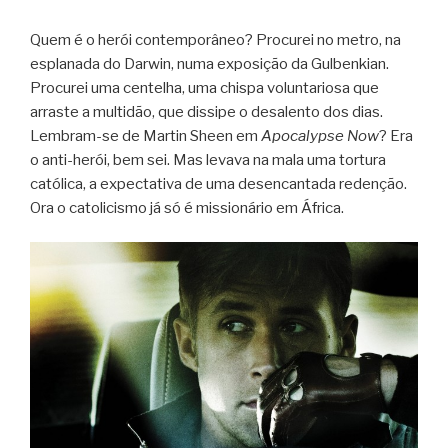
Quem é o herói con­tem­po­râ­neo? Pro­cu­rei no metro, na
espla­nada do Darwin, numa expo­si­ção da Gul­ben­kian.
Pro­cu­rei uma cen­te­lha, uma chispa volun­ta­ri­osa que
arraste a mul­ti­dão, que dis­sipe o desa­lento dos dias.
Lembram-se de Mar­tin Sheen em
Apo­calypse Now
? Era
o anti-herói, bem sei. Mas levava na mala uma tor­tura
cató­lica, a expec­ta­tiva de uma desen­can­tada reden­ção.
Ora o cato­li­cismo já só é mis­si­o­ná­rio em África.