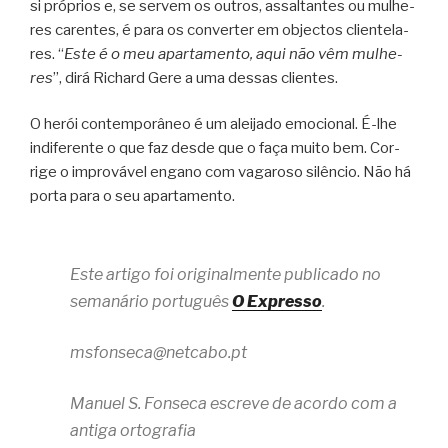
si pró­prios e, se ser­vem os outros, assal­tan­tes ou mulhe­
res caren­tes, é para os con­ver­ter em objec­tos cli­en­te­la­
res. “
Este é o meu apar­ta­mento, aqui não vêm mulhe­
res
”, dirá Richard Gere a uma des­sas clientes.
O herói con­tem­po­râ­neo é um alei­jado emo­ci­o­nal. É-lhe
indi­fe­rente o que faz desde que o faça muito bem. Cor­
rige o impro­vá­vel engano com vaga­roso silên­cio. Não há
porta para o seu apartamento.
Este artigo foi originalmente publicado no
semanário português
O Expresso
.
msfonseca@netcabo.pt
Manuel S. Fonseca escreve de acordo com a
antiga ortografia