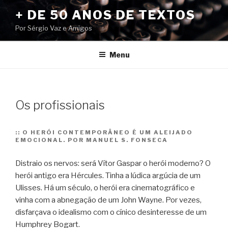
Pular
+ DE 50 ANOS DE TEXTOS
para
Por Sérgio Vaz e Amigos
o
conteúdo
Menu
Os profissionais
::
O HERÓI CONTEMPORÂNEO É UM ALEIJADO
EMOCIONAL. POR MANUEL S. FONSECA
Dis­traio os ner­vos: será Vítor Gas­par o herói moderno? O
herói antigo era Hér­cu­les. Tinha a lúdica argú­cia de um
Ulis­ses. Há um século, o herói era cine­ma­to­grá­fico e
vinha com a abne­ga­ção de um John Wayne. Por vezes,
dis­far­çava o ide­a­lismo com o cínico desin­te­resse de um
Humph­rey Bogart.