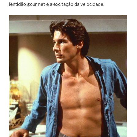
len­ti­dão gour­met e a exci­ta­ção da velocidade.