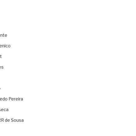
ente
enico
t
es
o
ledo Pereira
seca
RR de Sousa