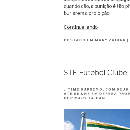
quando dão, a punição é tão pí
burlarem a proibição.
“Uma
Continue lendo
lei
POSTADO EM
MARY ZAIDAN
de
|
mentirinha”
STF Futebol Clube
::
TIME SUPREMO, COM SEUS 
ATÉ SE UNE EM DEFESA PRÓP
POR MARY ZAIDAN