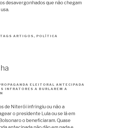
tos desavergonhados que não chegam
 usa.
TAGS
ARTIGOS
,
POLÍTICA
nha
 PROPAGANDA ELEITORAL ANTECIPADA
OS INFRATORES A BURLAREM A
AN
 de Niterói infringiu ou não a
agear o presidente Lula ou se lá em
 Bolsonaro o beneficiaram. Quase
nda antecipada não dão em nada e,