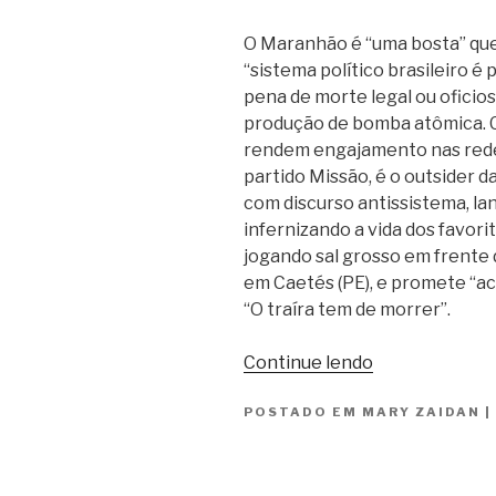
O Maranhão é “uma bosta” que 
“sistema político brasileiro é
pena de morte legal ou oficios
produção de bomba atômica. Co
rendem engajamento nas redes
partido Missão, é o outsider d
com discurso antissistema, la
infernizando a vida dos favori
jogando sal grosso em frente 
em Caetés (PE), e promete “ac
“O traíra tem de morrer”.
“O
Continue lendo
outsider
POSTADO EM
MARY ZAIDAN
da
|
vez”