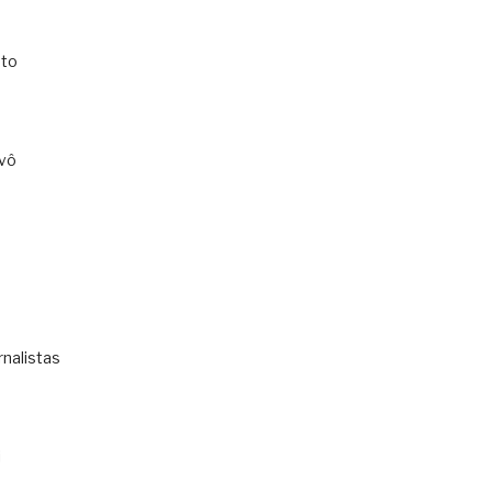
to
vô
rnalistas
i