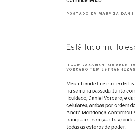
Continue lendo
Agente
POSTADO EM
MARY ZAIDAN
Laranja
|
dá
uma
força
a
Está tudo muito es
Lula”
::
COM VAZAMENTOS SELETIV
VORCARO TEM ESTRANHEZAS
Maior fraude financeira da his
na semana passada. Junto com
liquidado, Daniel Vorcaro, e d
celulares, ambas por ordem do
André Mendonça, confirmou-se
banqueiro, com gente graúda d
todas as esferas de poder.