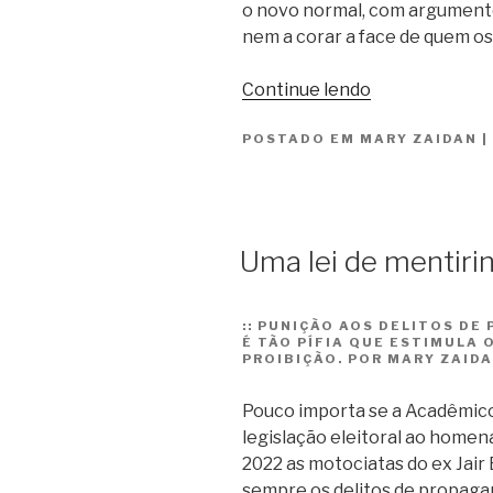
o novo normal, com argumen
nem a corar a face de quem os
“Os
Continue lendo
fura-
POSTADO EM
MARY ZAIDAN
leis”
|
Uma lei de mentiri
::
PUNIÇÃO AOS DELITOS DE
É TÃO PÍFIA QUE ESTIMULA 
PROIBIÇÃO. POR MARY ZAID
Pouco importa se a Acadêmicos
legislação eleitoral ao homen
2022 as motociatas do ex Jair
sempre os delitos de propaga