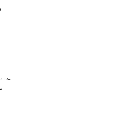
g
quilo…
va