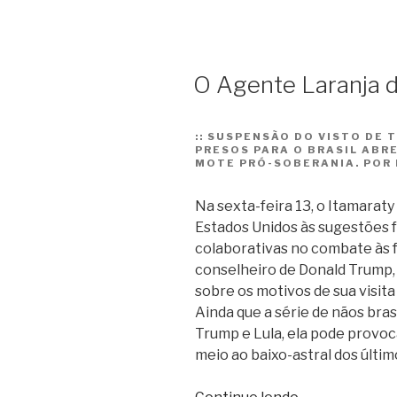
troca”
O Agente Laranja d
::
SUSPENSÃO DO VISTO DE 
PRESOS PARA O BRASIL ABR
MOTE PRÓ-SOBERANIA. POR
Na sexta-feira 13, o Itamarat
Estados Unidos às sugestões f
colaborativas no combate às 
conselheiro de Donald Trump, 
sobre os motivos de sua visita
Ainda que a série de nãos bras
Trump e Lula, ela pode provoc
meio ao baixo-astral dos últi
“O