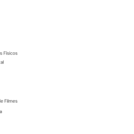
s Físicos
al
de Filmes
a