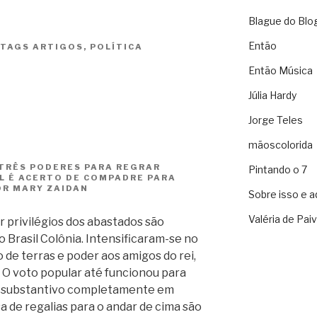
Blague do Blo
Então
TAGS
ARTIGOS
,
POLÍTICA
Então Música
Júlia Hardy
Jorge Teles
mãoscolorida
TRÊS PODERES PARA REGRAR
Pintando o 7
L É ACERTO DE COMPADRE PARA
OR MARY ZAIDAN
Sobre isso e a
Valéria de Pai
 privilégios dos abastados são
 Brasil Colônia. Intensificaram-se no
o de terras e poder aos amigos do rei,
 O voto popular até funcionou para
, substantivo completamente em
a de regalias para o andar de cima são