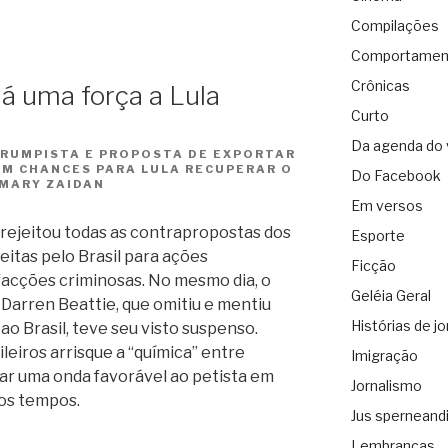
Compilações
Comportamen
Crônicas
á uma força a Lula
Curto
Da agenda do 
TRUMPISTA E PROPOSTA DE EXPORTAR
EM CHANCES PARA LULA RECUPERAR O
Do Facebook
 MARY ZAIDAN
Em versos
y rejeitou todas as contrapropostas dos
Esporte
eitas pelo Brasil para ações
Ficção
facções criminosas. No mesmo dia, o
Geléia Geral
Darren Beattie, que omitiu e mentiu
Histórias de jo
 ao Brasil, teve seu visto suspenso.
ileiros arrisque a “química” entre
Imigração
ar uma onda favorável ao petista em
Jornalismo
mos tempos.
Jus sperneand
Lembranças