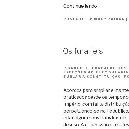
“Está
Continue lendo
tudo
POSTADO EM
MARY ZAIDAN
muito
|
esquisito”
Os fura-leis
::
GRUPO DE TRABALHO DOS 
EXCEÇÕES AO TETO SALARIA
BURLAR A CONSTITUIÇÃO. P
Acordos para ampliar e manter
praticados desde os tempos do
Império, com farta distribuiçã
perpetuando-se na República.
criar algum constrangimento
desuso. A concessão e a defes