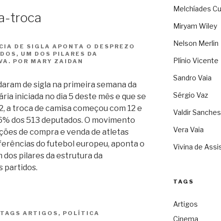
Melchíades Cu
a-troca
Miryam Wiley
Nelson Merlin
IA DE SIGLA APONTA O DESPREZO
DOS, UM DOS PILARES DA
Plínio Vicente
A. POR MARY ZAIDAN
Sandro Vaia
aram de sigla na primeira semana da
Sérgio Vaz
ária iniciada no dia 5 deste mês e que se
22, a troca de camisa começou com 12 e
Valdir Sanches
16% dos 513 deputados. O movimento
Vera Vaia
ações de compra e venda de atletas
ferências do futebol europeu, aponta o
Vivina de Assi
 dos pilares da estrutura da
 partidos.
TAGS
Artigos
TAGS
ARTIGOS
,
POLÍTICA
Cinema