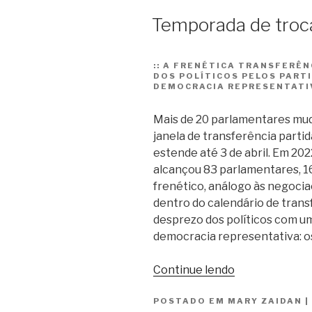
Temporada de troc
::
A FRENÉTICA TRANSFERÊNC
DOS POLÍTICOS PELOS PARTI
DEMOCRACIA REPRESENTATIV
Mais de 20 parlamentares mud
janela de transferência partid
estende até 3 de abril. Em 20
alcançou 83 parlamentares, 
frenético, análogo às negoci
dentro do calendário de trans
desprezo dos políticos com um
democracia representativa: os
“Temporada
Continue lendo
de
POSTADO EM
MARY ZAIDAN
troca-
|