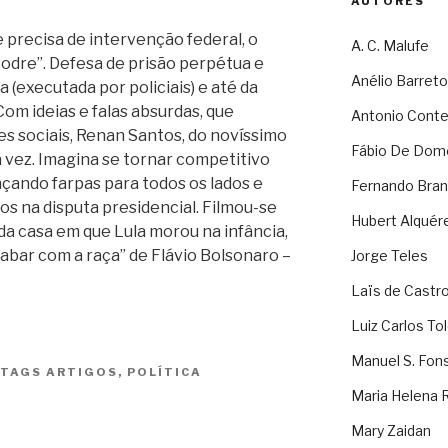
AUTORES
precisa de intervenção federal, o
A. C. Malufe
 podre”. Defesa de prisão perpétua e
Anélio Barreto
a (executada por policiais) e até da
m ideias e falas absurdas, que
Antonio Cont
 sociais, Renan Santos, do novíssimo
Fábio De Dom
a vez. Imagina se tornar competitivo
nçando farpas para todos os lados e
Fernando Bran
tos na disputa presidencial. Filmou-se
Hubert Alquér
da casa em que Lula morou na infância,
abar com a raça” de Flávio Bolsonaro –
Jorge Teles
Laïs de Castr
Luiz Carlos To
Manuel S. Fon
TAGS
ARTIGOS
,
POLÍTICA
Maria Helena 
Mary Zaidan