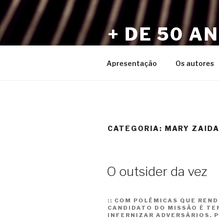
Pular
para
+ DE 50 A
o
conteúdo
Por Sérgio Vaz e Amigos
Apresentação
Os autores
CATEGORIA:
MARY ZAID
O outsider da vez
::
COM POLÊMICAS QUE REND
CANDIDATO DO MISSÃO É TE
INFERNIZAR ADVERSÁRIOS. 