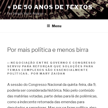
Pular
+ DE 50 ANOS DE TEXTOS
para
Por Sérgio Vaz e Amigos
o
conteúdo
Menu
Por mais política e menos birra
::
NEGOCIAÇÃO ENTRE GOVERNO E CONGRESSO
SERVIU PARA REFORÇAR QUE SOLUÇÕES PARA
TEMAS COMPLEXOS SÃO ESSENCIALMENTE
POLÍTICAS. POR MARY ZAIDAN
A sessão do Congresso Nacional da quinta-feira, dia 9,
poderia ser considerada histórica. Não pelo conteúdo
das matérias votadas, parte delas para lá de polêmicas,
como a indecente retomada das emendas para
deputados e senadores. Mas por se fazer política, algo