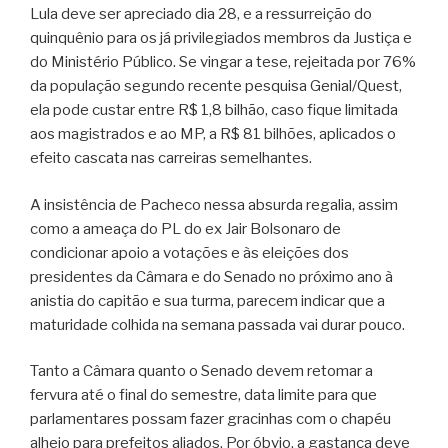
Lula deve ser apreciado dia 28, e a ressurreição do
quinquênio para os já privilegiados membros da Justiça e
do Ministério Público. Se vingar a tese, rejeitada por 76%
da população segundo recente pesquisa Genial/Quest,
ela pode custar entre R$ 1,8 bilhão, caso fique limitada
aos magistrados e ao MP, a R$ 81 bilhões, aplicados o
efeito cascata nas carreiras semelhantes.
A insistência de Pacheco nessa absurda regalia, assim
como a ameaça do PL do ex Jair Bolsonaro de
condicionar apoio a votações e às eleições dos
presidentes da Câmara e do Senado no próximo ano à
anistia do capitão e sua turma, parecem indicar que a
maturidade colhida na semana passada vai durar pouco.
Tanto a Câmara quanto o Senado devem retomar a
fervura até o final do semestre, data limite para que
parlamentares possam fazer gracinhas com o chapéu
alheio para prefeitos aliados. Por óbvio, a gastança deve