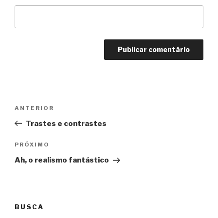
Navegação
Anterior
ANTERIOR
de
Trastes e contrastes
Post
Próximo
PRÓXIMO
Ah, o realismo fantástico
BUSCA