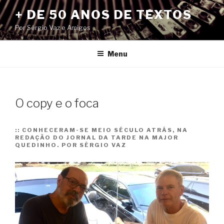
Pular
+ DE 50 ANOS DE TEXTOS
para
Por Sérgio Vaz e Amigos
o
conteúdo
Menu
O copy e o foca
::
CONHECERAM-SE MEIO SÉCULO ATRÁS, NA
REDAÇÃO DO JORNAL DA TARDE NA MAJOR
QUEDINHO. POR SÉRGIO VAZ