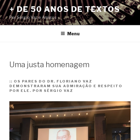
Pular
+ DE 50 ANOS DE TEXTOS
para
Por Sérgio Vaz e Amigos
o
conteúdo
Menu
Uma justa homenagem
::
OS PARES DO DR. FLORIANO VAZ
DEMONSTRARAM SUA ADMIRAÇÃO E RESPEITO
POR ELE. POR SÉRGIO VAZ