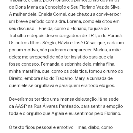
de Dona Maria da Conceição e Seu Floriano Vaz da Silva.
A mulher dele, Eneida Cornel, que chegou a conviver por
um breve período com a dra. Lorena, como ela citou em
seu discurso – Eneida, como o Floriano, foi juíza do
Trabalho e depois desembargadora de TRT, o do Paraná.
Os outros filhos, Sérgio, Flávia e José César, que, cada um
por um motivo, não puderam comparecer. Marina, a mãe
deles; me arrependi de não ter insistido para que ela
fosse conosco. Fernanda, a sobrinha dele, minha filha,
minha marafilha, que, como os dois tios, tomou o rumo do
Direito, embora não do Trabalho. Mary, a cunhada de
quem ele se orgulhava e para quem era todo elogios.
Deveríamos ter tido uma imensa delegação, lá na sede
da AASP na Rua Álvares Penteado, para sentir a emoção
toda e o orgulho que Aglaia e eu sentimos pelo Floriano.
O texto ficou pessoal e emotivo – mas, diabo, como