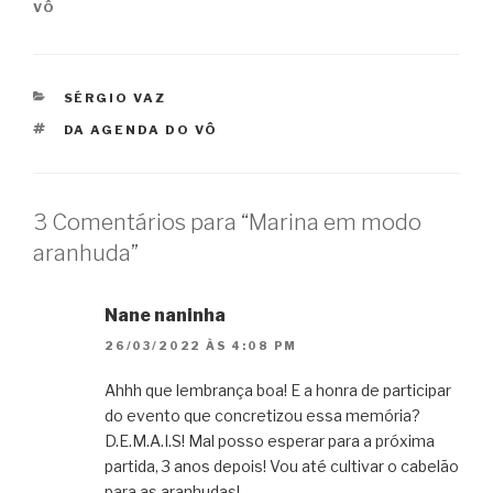
VÔ
CATEGORIAS
SÉRGIO VAZ
TAGS
DA AGENDA DO VÔ
3 Comentários para “Marina em modo
aranhuda”
Nane naninha
26/03/2022 ÀS 4:08 PM
Ahhh que lembrança boa! E a honra de participar
do evento que concretizou essa memória?
D.E.M.A.I.S! Mal posso esperar para a próxima
partida, 3 anos depois! Vou até cultivar o cabelão
para as aranhudas!