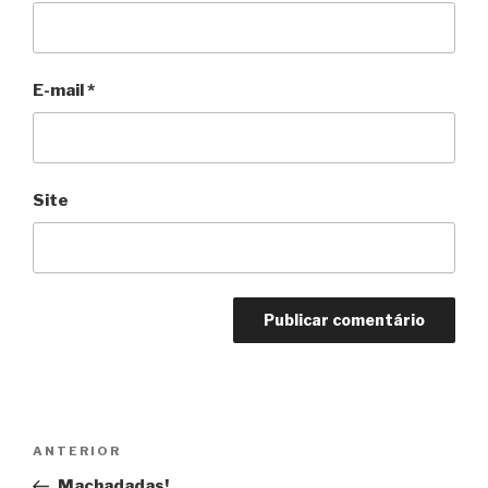
E-mail
*
Site
Navegação
Anterior
ANTERIOR
de
Machadadas!