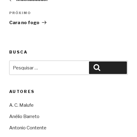
Post
Próximo
PRÓXIMO
Cara no fogo
BUSCA
Pesquisar
Pesquisar
por:
AUTORES
A. C. Malufe
Anélio Barreto
Antonio Contente