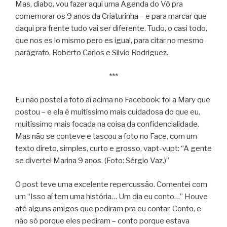
Mas, diabo, vou fazer aqui uma Agenda do Vô pra
comemorar os 9 anos da Criaturinha – e para marcar que
daqui pra frente tudo vai ser diferente. Tudo, o casi todo,
que nos es lo mismo pero es igual, para citar no mesmo
parágrafo, Roberto Carlos e Silvio Rodriguez.
***
Eu não postei a foto aí acima no Facebook: foi a Mary que
postou – e ela é muitíssimo mais cuidadosa do que eu,
muitíssimo mais focada na coisa da confidencialidade.
Mas não se conteve e tascou a foto no Face, com um
texto direto, simples, curto e grosso, vapt-vupt: “A gente
se diverte! Marina 9 anos. (Foto: Sérgio Vaz.)”
O post teve uma excelente repercussão. Comentei com
um “Isso aí tem uma história… Um dia eu conto…” Houve
até alguns amigos que pediram pra eu contar. Conto, e
não só porque eles pediram – conto porque estava