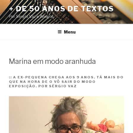
Pular
+ DE 50 ANOS DE TEXTOS
para
Por Sérgio Vaz e Amigos
o
conteúdo
Menu
Marina em modo aranhuda
::
A EX-PEQUENA CHEGA AOS 9 ANOS. TÁ MAIS DO
QUE NA HORA DE O VÔ SAIR DO MODO
EXPOSIÇÃO. POR SÉRGIO VAZ