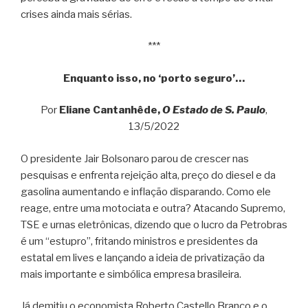
crises ainda mais sérias.
***
Enquanto isso, no ‘porto seguro’…
Por
Eliane Cantanhêde,
O Estado de S. Paulo
,
13/5/2022
O presidente Jair Bolsonaro parou de crescer nas
pesquisas e enfrenta rejeição alta, preço do diesel e da
gasolina aumentando e inflação disparando. Como ele
reage, entre uma motociata e outra? Atacando Supremo,
TSE e urnas eletrônicas, dizendo que o lucro da Petrobras
é um “estupro”, fritando ministros e presidentes da
estatal em lives e lançando a ideia de privatização da
mais importante e simbólica empresa brasileira.
Já demitiu o economista Roberto Castello Branco e o