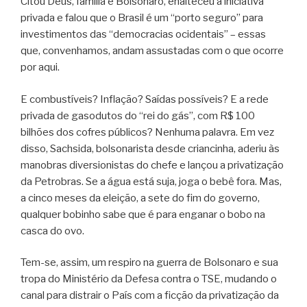
Citou Deus, família e Bolsonaro, enalteceu a iniciativa
privada e falou que o Brasil é um “porto seguro” para
investimentos das “democracias ocidentais” – essas
que, convenhamos, andam assustadas com o que ocorre
por aqui.
E combustíveis? Inflação? Saídas possíveis? E a rede
privada de gasodutos do “rei do gás”, com R$ 100
bilhões dos cofres públicos? Nenhuma palavra. Em vez
disso, Sachsida, bolsonarista desde criancinha, aderiu às
manobras diversionistas do chefe e lançou a privatização
da Petrobras. Se a água está suja, joga o bebê fora. Mas,
a cinco meses da eleição, a sete do fim do governo,
qualquer bobinho sabe que é para enganar o bobo na
casca do ovo.
Tem-se, assim, um respiro na guerra de Bolsonaro e sua
tropa do Ministério da Defesa contra o TSE, mudando o
canal para distrair o País com a ficção da privatização da