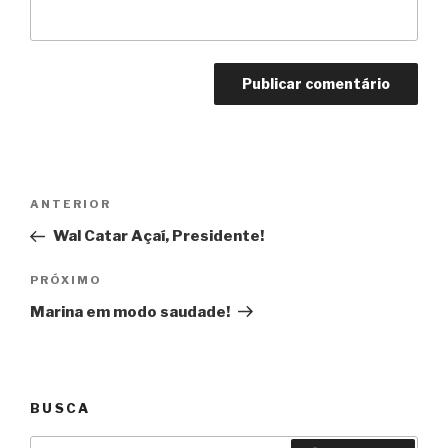
Navegação
Anterior
ANTERIOR
de
Wal Catar Açaí, Presidente!
Post
Próximo
PRÓXIMO
Marina em modo saudade!
BUSCA
Pesquisar