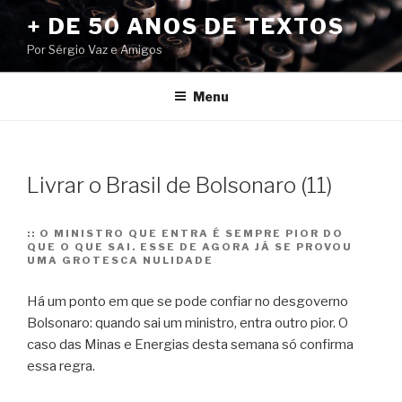
Pular
+ DE 50 ANOS DE TEXTOS
para
Por Sérgio Vaz e Amigos
o
conteúdo
Menu
Livrar o Brasil de Bolsonaro (11)
::
O MINISTRO QUE ENTRA É SEMPRE PIOR DO
QUE O QUE SAI. ESSE DE AGORA JÁ SE PROVOU
UMA GROTESCA NULIDADE
Há um ponto em que se pode confiar no desgoverno
Bolsonaro: quando sai um ministro, entra outro pior. O
caso das Minas e Energias desta semana só confirma
essa regra.