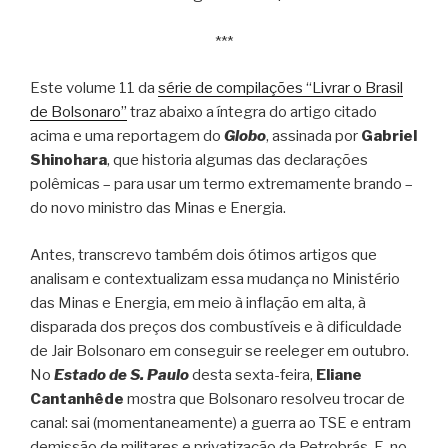
***
Este volume 11 da
série de compilações “Livrar o Brasil
de Bolsonaro”
traz abaixo a íntegra do artigo citado
acima e uma reportagem do
Globo
, assinada por
Gabriel
Shinohara
, que historia algumas das declarações
polêmicas – para usar um termo extremamente brando –
do novo ministro das Minas e Energia.
Antes, transcrevo também dois ótimos artigos que
analisam e contextualizam essa mudança no Ministério
das Minas e Energia, em meio à inflação em alta, à
disparada dos preços dos combustíveis e à dificuldade
de Jair Bolsonaro em conseguir se reeleger em outubro.
No
Estado de S. Paulo
desta sexta-feira,
Eliane
Cantanhêde
mostra que Bolsonaro resolveu trocar de
canal: sai (momentaneamente) a guerra ao TSE e entram
demissão de militares e privatização da Petrobrás. E, no