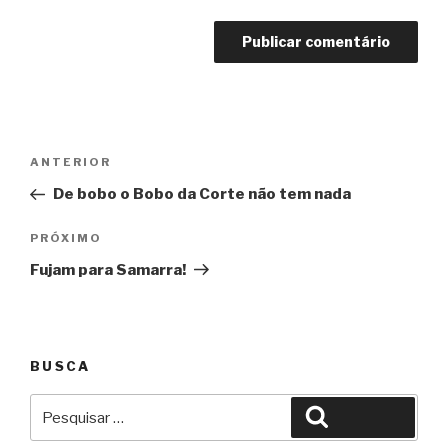
Navegação
Anterior
ANTERIOR
de
De bobo o Bobo da Corte não tem nada
Post
Próximo
PRÓXIMO
Fujam para Samarra!
BUSCA
Pesquisar
Pesquisar
por: