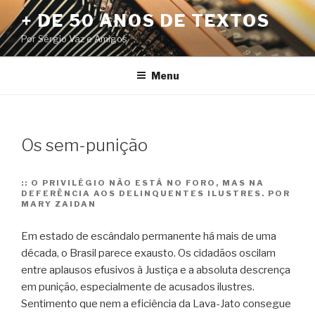
Pular
+ DE 50 ANOS DE TEXTOS
para
Por Sérgio Vaz e Amigos
o
conteúdo
Menu
Os sem-punição
::
O PRIVILÉGIO NÃO ESTÁ NO FORO, MAS NA
DEFERÊNCIA AOS DELINQUENTES ILUSTRES. POR
MARY ZAIDAN
Em estado de escândalo permanente há mais de uma
década, o Brasil parece exausto. Os cidadãos oscilam
entre aplausos efusivos à Justiça e a absoluta descrença
em punição, especialmente de acusados ilustres.
Sentimento que nem a eficiência da Lava-Jato consegue