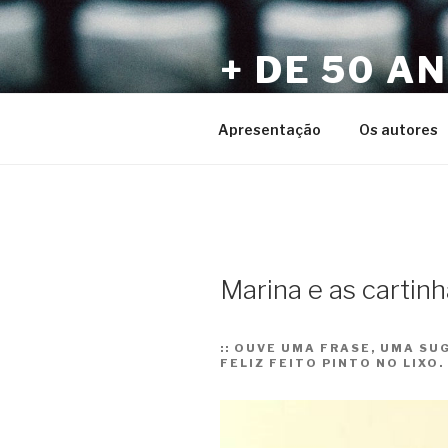
Pular
para
+ DE 50 A
o
conteúdo
Por Sérgio Vaz e Amigos
Apresentação
Os autores
Marina e as cartin
::
OUVE UMA FRASE, UMA SUG
FELIZ FEITO PINTO NO LIXO.