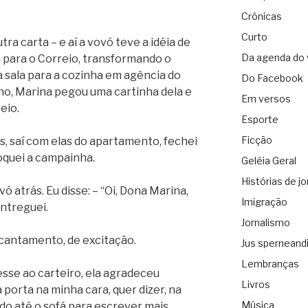
Crônicas
Curto
tra carta – e aí a vovó teve a idéia de
Da agenda do 
la para o Correio, transformando o
a sala para a cozinha em agência do
Do Facebook
ho, Marina pegou uma cartinha dela e
Em versos
eio.
Esporte
Ficção
s, saí com elas do apartamento, fechei
toquei a campainha.
Geléia Geral
Histórias de jo
vó atrás. Eu disse: – “Oi, Dona Marina,
Imigração
entreguei.
Jornalismo
ncantamento, de excitação.
Jus sperneand
Lembranças
sse ao carteiro, ela agradeceu
Livros
 porta na minha cara, quer dizer, na
Música
ndo até o sofá para escrever mais