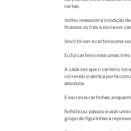
cartas.
Voltei, reassumi a condição de
ficamos os três a escrever car
Vovó foi ser a carteira uma vez
Eu fui carteiro mais umas três
A cada vez que o carteiro toc
correndo e abria a porta com 
absoluta.
E escrevia cartinhas, enquant
Sofisticou: passou a usar uma
grupo de figurinhas a represen