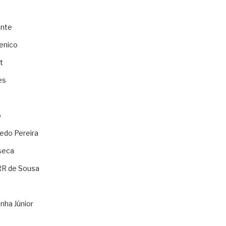
ente
enico
t
es
o
ledo Pereira
seca
RR de Sousa
nha Júnior