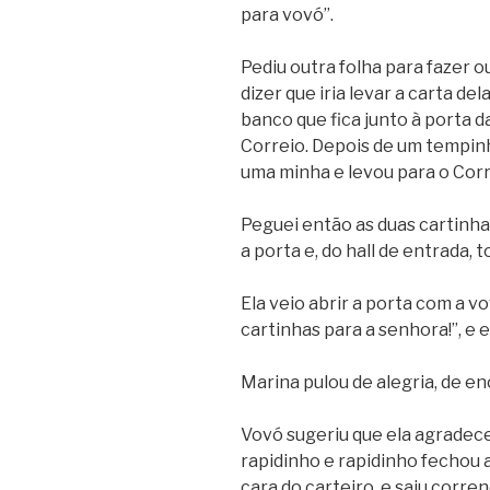
para vovó”.
Pediu outra folha para fazer ou
dizer que iria levar a carta de
banco que fica junto à porta d
Correio. Depois de um tempin
uma minha e levou para o Corr
Peguei então as duas cartinha
a porta e, do hall de entrada, 
Ela veio abrir a porta com a vo
cartinhas para a senhora!”, e 
Marina pulou de alegria, de e
Vovó sugeriu que ela agradece
rapidinho e rapidinho fechou a
cara do carteiro, e saiu corre