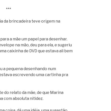
***
ia da brincadeira teve origem na
 para a mãe um papel para desenhar.
elope na mão, deu para ela, e sugeriu
uma caixinha de DVD que estava ali bem
hou a pequena desenhando num
 estava escrevendo uma cartinha pra
nte do relato da mãe, de que Marina
na com absoluta nitidez.
ma coisa, dá uma idéia, uma sugestão,