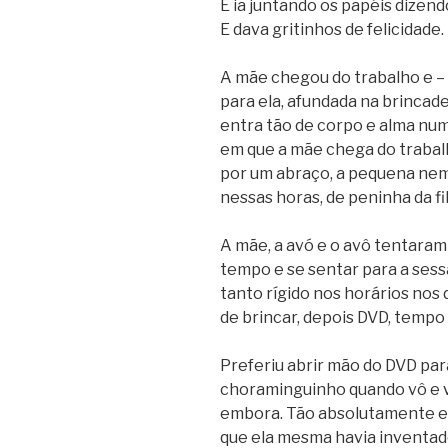
E ia juntando os papéis dizend
E dava gritinhos de felicidade.
A mãe chegou do trabalho e – 
para ela, afundada na brincade
entra tão de corpo e alma num
em que a mãe chega do trabalh
por um abraço, a pequena nem 
nessas horas, de peninha da fi
A mãe, a avó e o avô tentaram 
tempo e se sentar para a ses
tanto rígido nos horários nos 
de brincar, depois DVD, tempo
Preferiu abrir mão do DVD par
choraminguinho quando vô e v
embora. Tão absolutamente e
que ela mesma havia inventad