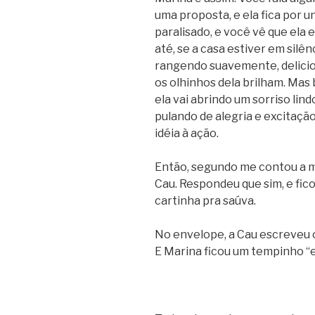
uma proposta, e ela fica por u
paralisado, e você vê que ela
até, se a casa estiver em silê
rangendo suavemente, delicio
os olhinhos dela brilham. Mas 
ela vai abrindo um sorriso lin
pulando de alegria e excitação
idéia à ação.
Então, segundo me contou a mã
Cau. Respondeu que sim, e fi
cartinha pra saúva.
No envelope, a Cau escreveu 
E Marina ficou um tempinho 