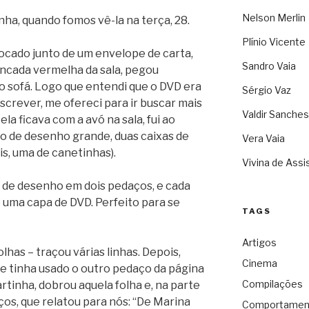
Nelson Merlin
nha, quando fomos vê-la na terça, 28.
Plínio Vicente
ocado junto de um envelope de carta,
Sandro Vaia
ancada vermelha da sala, pegou
o sofá. Logo que entendi que o DVD era
Sérgio Vaz
escrever, me ofereci para ir buscar mais
Valdir Sanches
ela ficava com a avó na sala, fui ao
o de desenho grande, duas caixas de
Vera Vaia
pis, uma de canetinhas).
Vivina de Assi
 de desenho em dois pedaços, e cada
 uma capa de DVD. Perfeito para se
TAGS
Artigos
has – traçou várias linhas. Depois,
Cinema
e tinha usado o outro pedaço da página
Compilações
inha, dobrou aquela folha e, na parte
ços, que relatou para nós: “De Marina
Comportamen