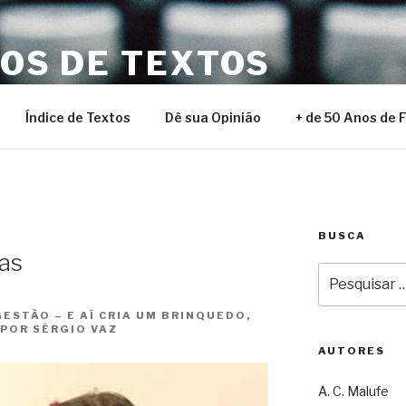
NOS DE TEXTOS
Índice de Textos
Dê sua Opinião
+ de 50 Anos de 
BUSCA
has
Pesquisar
por:
ESTÃO – E AÍ CRIA UM BRINQUEDO,
 POR SÉRGIO VAZ
AUTORES
A. C. Malufe