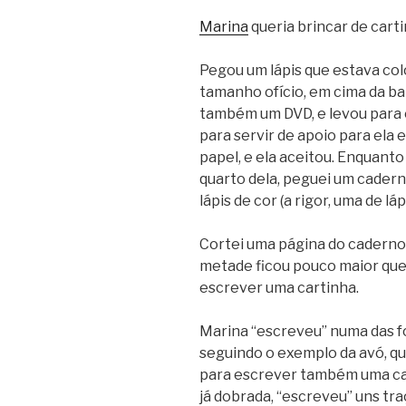
Marina
queria brincar de carti
Pegou um lápis que estava col
tamanho ofício, em cima da b
também um DVD, e levou para 
para servir de apoio para ela 
papel, e ela aceitou. Enquanto 
quarto dela, peguei um cadern
lápis de cor (a rigor, uma de lá
Cortei uma página do caderno
metade ficou pouco maior que
escrever uma cartinha.
Marina “escreveu” numa das fol
seguindo o exemplo da avó, qu
para escrever também uma cart
já dobrada, “escreveu” uns tra