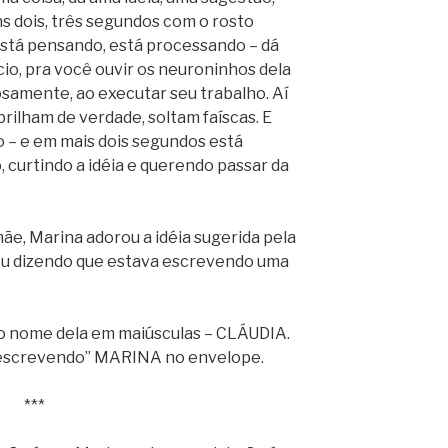
ns dois, três segundos com o rosto
 está pensando, está processando – dá
ncio, pra você ouvir os neuroninhos dela
samente, ao executar seu trabalho. Aí
brilham de verdade, soltam faíscas. E
do – e em mais dois segundos está
, curtindo a idéia e querendo passar da
e, Marina adorou a idéia sugerida pela
cou dizendo que estava escrevendo uma
o nome dela em maiúsculas – CLÁUDIA.
“escrevendo” MARINA no envelope.
***