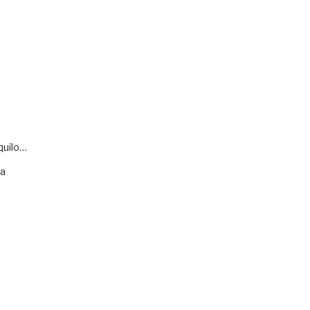
quilo…
va