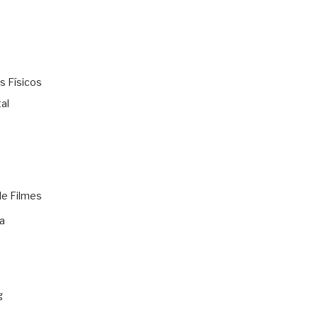
s Físicos
al
de Filmes
a
g