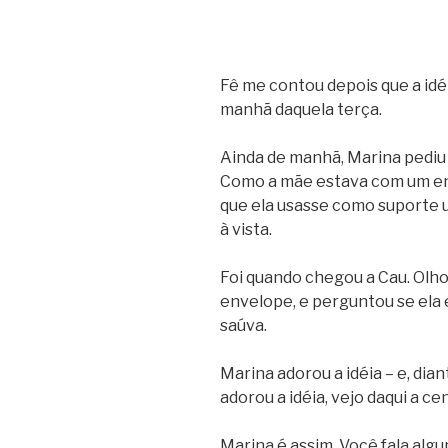
Fê me contou depois que a idé
manhã daquela terça.
Ainda de manhã, Marina pediu
Como a mãe estava com um env
que ela usasse como suporte 
à vista.
Foi quando chegou a Cau. Ol
envelope, e perguntou se ela
saúva.
Marina adorou a idéia – e, dia
adorou a idéia, vejo daqui a ce
Marina é assim. Você fala algu