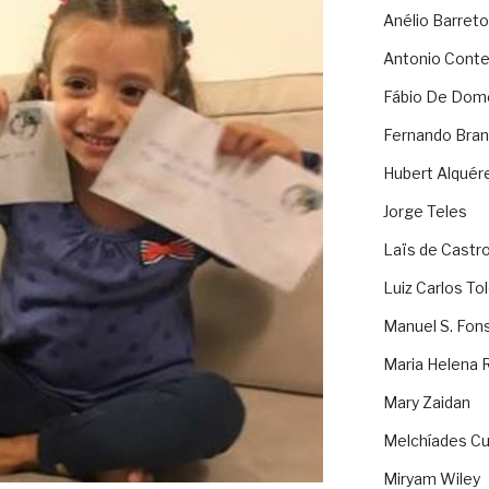
Anélio Barreto
Antonio Cont
Fábio De Dom
Fernando Bran
Hubert Alquér
Jorge Teles
Laïs de Castr
Luiz Carlos To
Manuel S. Fon
Maria Helena 
Mary Zaidan
Melchíades Cu
Miryam Wiley