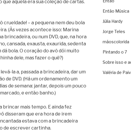
Então
o que aquela era sua coleção de cartas.
Então Música
Júlia Hardy
ô crueldade! – a pequena nem deu bola
ira. (Às vezes acontece isso: Marina
Jorge Teles
a brincadeira, ou num DVD, que, na hora
mãoscolorida
o, cansada, exausta, exaurida, sedenta
dá bola. O coração do avô dói muito
Pintando o 7
lhinha dele, mas fazer o quê?)
Sobre isso e a
levá-la a, passada a brincadeira, dar um
Valéria de Pai
são de DVD. (Há um ordenamento um
dias de semana: jantar, depois um pouco
 marcado, e então banho.)
a brincar mais tempo. E ainda fez
ó disseram que era hora de irem
ncantada estava com a brincadeira
o de escrever cartinha.