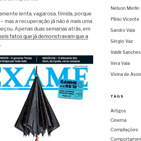
Nelson Merlin
mente lenta, vagarosa, tímida, porque
Plínio Vicente
 – mas a recuperação já não é mais uma
começou. Apenas duas semanas atrás, em
Sandro Vaia
seis fatos que já demonstravam que a
Sérgio Vaz
o
.
Valdir Sanches
Vera Vaia
Vivina de Assi
TAGS
Artigos
Cinema
Compilações
Comportamen