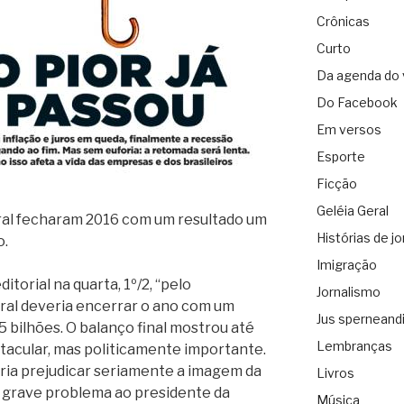
Crônicas
Curto
Da agenda do 
Do Facebook
Em versos
Esporte
Ficção
Geléia Geral
tral fecharam 2016 com um resultado um
Histórias de jo
o.
Imigração
itorial na quarta, 1º/2, “pelo
Jornalismo
al deveria encerrar o ano com um
Jus sperneand
,5 bilhões. O balanço final mostrou até
Lembranças
tacular, mas politicamente importante.
ria prejudicar seriamente a imagem da
Livros
 grave problema ao presidente da
Música