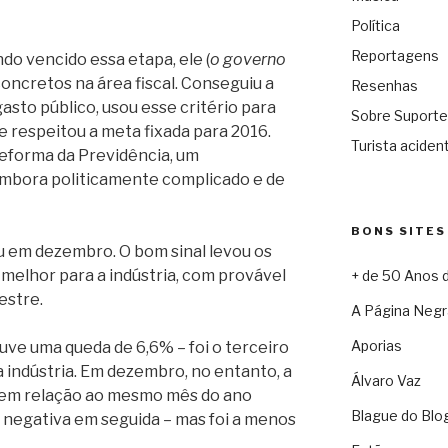
Política
Reportagens
ndo vencido essa etapa, ele (
o governo
oncretos na área fiscal. Conseguiu a
Resenhas
asto público, usou esse critério para
Sobre Suporte
 respeitou a meta fixada para 2016.
Turista acident
reforma da Previdência, um
mbora politicamente complicado e de
BONS SITES
iu em dezembro. O bom sinal levou os
melhor para a indústria, com provável
+ de 50 Anos 
estre.
A Página Negr
Aporias
ouve uma queda de 6,6% – foi o terceiro
 indústria. Em dezembro, no entanto, a
Álvaro Vaz
 em relação ao mesmo mês do ano
Blague do Blo
l negativa em seguida – mas foi a menos