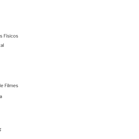
s Físicos
al
de Filmes
a
g