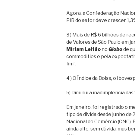
Agora, a Confederação Nacional
PIB do setor deve crescer 1,3
3 ) Mais de R$ 6 bilhões de r
de Valores de São Paulo em ja
Míriam Leitão
no
Globo
de qu
commodities e pela expectati
fim”.
4 ) O Índice da Bolsa, o Iboves
5) Diminui a inadimplência das 
Em janeiro, foi registrado o 
tipo de dívida desde junho de
Nacional do Comércio (CNC). 
ainda alto, sem dúvida, mas b