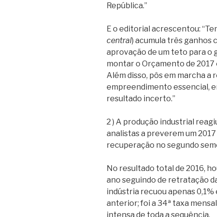
República.”
E o editorial acrescentou: “Te
central
) acumula três ganhos c
aprovação de um teto para o g
montar o Orçamento de 2017 e
Além disso, pôs em marcha a 
empreendimento essencial, e
resultado incerto.”
2 ) A produção industrial reag
analistas a preverem um 2017 
recuperação no segundo sem
No resultado total de 2016, h
ano seguindo de retratação da
indústria recuou apenas 0,1%
anterior; foi a 34ª taxa mensa
intensa de toda a sequência.