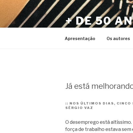
Pular
para
+ DE 50 A
o
conteúdo
Por Sérgio Vaz e Amigos
Apresentação
Os autores
Já está melhorando
::
NOS ÚLTIMOS DIAS, CINCO
SÉRGIO VAZ
O desemprego está altíssimo. 
força de trabalho estava sem 