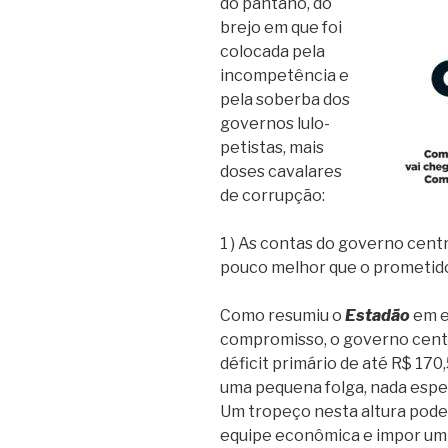
do pântano, do
brejo em que foi
colocada pela
incompetência e
pela soberba dos
governos lulo-
petistas, mais
doses cavalares
de corrupção:
1 ) As contas do governo cen
pouco melhor que o prometid
Como resumiu o
Estadão
em ed
compromisso, o governo centr
déficit primário de até R$ 170
uma pequena folga, nada espe
Um tropeço nesta altura pode
equipe econômica e impor um