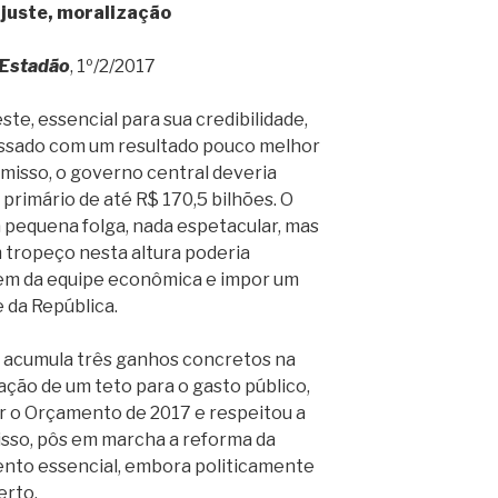
ajuste, moralização
Estadão
, 1º/2/2017
te, essencial para sua credibilidade,
assado com um resultado pouco melhor
misso, o governo central deveria
primário de até R$ 170,5 bilhões. O
 pequena folga, nada espetacular, mas
 tropeço nesta altura poderia
gem da equipe econômica e impor um
 da República.
e acumula três ganhos concretos na
ação de um teto para o gasto público,
r o Orçamento de 2017 e respeitou a
isso, pôs em marcha a reforma da
nto essencial, embora politicamente
erto.