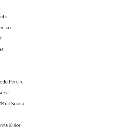
ente
enico
t
es
o
ledo Pereira
seca
RR de Sousa
nha Júnior