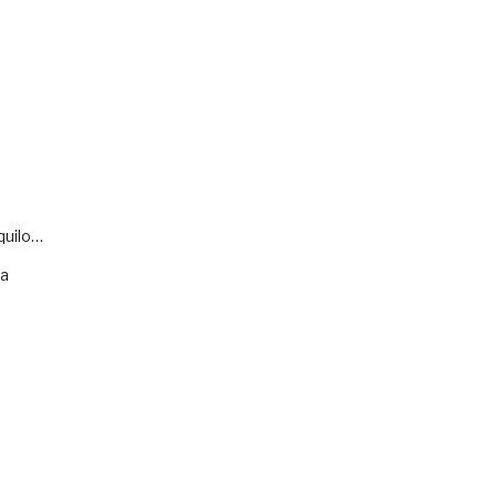
quilo…
va