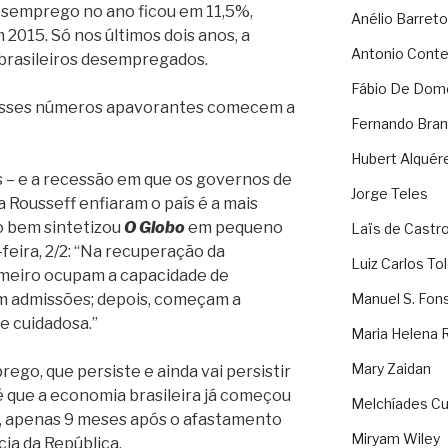
desemprego no ano ficou em 11,5%,
Anélio Barreto
2015. Só nos últimos dois anos, a
Antonio Cont
 brasileiros desempregados.
Fábio De Dom
 esses números apavorantes comecem a
Fernando Bran
Hubert Alquér
 – e a recessão em que os governos de
Jorge Teles
ma Rousseff enfiaram o país é a mais
o bem sintetizou
O Globo
em pequeno
Laïs de Castr
feira, 2/2: “Na recuperação da
Luiz Carlos To
imeiro ocupam a capacidade de
em admissões; depois, começam a
Manuel S. Fon
e cuidadosa.”
Maria Helena 
Mary Zaidan
ego, que persiste e ainda vai persistir
é que a economia brasileira já começou
Melchíades Cu
, apenas 9 meses após o afastamento
Miryam Wiley
cia da República.