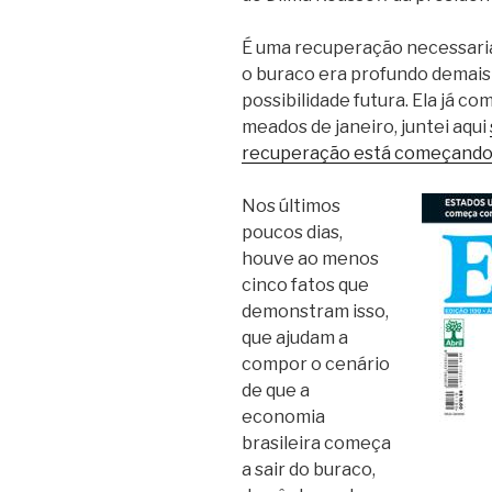
É uma recuperação necessaria
o buraco era profundo demais
possibilidade futura. Ela já 
meados de janeiro, juntei aqui
recuperação está começand
Nos últimos
poucos dias,
houve ao menos
cinco fatos que
demonstram isso,
que ajudam a
compor o cenário
de que a
economia
brasileira começa
a sair do buraco,