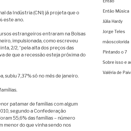
Então
Então Música
 da Indústria (CNI) já projeta que o
% este ano.
Júlia Hardy
Jorge Teles
ecursos estrangeiros entraram na Bolsas
neiro, impulsionada, como escreveu
mãoscolorida
inta, 2/2, “pela alta dos preços das
Pintando o 7
va de que a recessão esteja próxima do
Sobre isso e a
Valéria de Pai
pa, subiu 7,37% só no mês de janeiro.
famílias.
menor patamar de famílias com algum
 2010, segundo a Confederação
Foram 55,6% das famílias – número
em menor do que vinha sendo nos