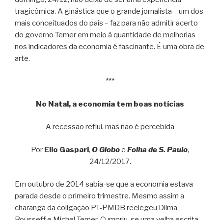
tragicômica. A ginástica que o grande jornalista – um dos
mais conceituados do país – faz para não admitir acerto
do governo Temer em meio à quantidade de melhorias
nos indicadores da economia é fascinante. É uma obra de
arte.
***
No Natal, a economia tem boas notícias
A recessão reflui, mas não é percebida
Por
Elio Gaspari
,
O Globo
e
Folha de S. Paulo
,
24/12/2017.
Em outubro de 2014 sabia-se que a economia estava
parada desde o primeiro trimestre. Mesmo assim a
charanga da coligação PT-PMDB reelegeu Dilma
Rousseff e Michel Temer. Cumpriu-se uma velha escrita