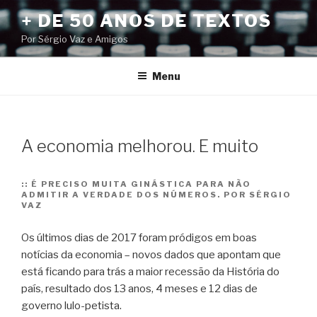
Pular
+ DE 50 ANOS DE TEXTOS
para
Por Sérgio Vaz e Amigos
o
conteúdo
Menu
A economia melhorou. E muito
::
É PRECISO MUITA GINÁSTICA PARA NÃO
ADMITIR A VERDADE DOS NÚMEROS. POR SÉRGIO
VAZ
Os últimos dias de 2017 foram pródigos em boas
notícias da economia – novos dados que apontam que
está ficando para trás a maior recessão da História do
país, resultado dos 13 anos, 4 meses e 12 dias de
governo lulo-petista.