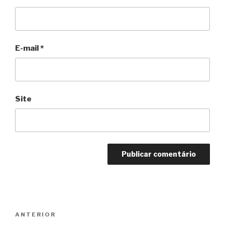
E-mail
*
Site
Navegação
Anterior
ANTERIOR
de