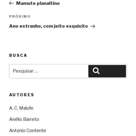
Mamute planaltino
Post
Próximo
PRÓXIMO
Ano estranho, com jeito esquisito
BUSCA
Pesquisar
Pesquisar
por:
AUTORES
A. C. Malufe
Anélio Barreto
Antonio Contente