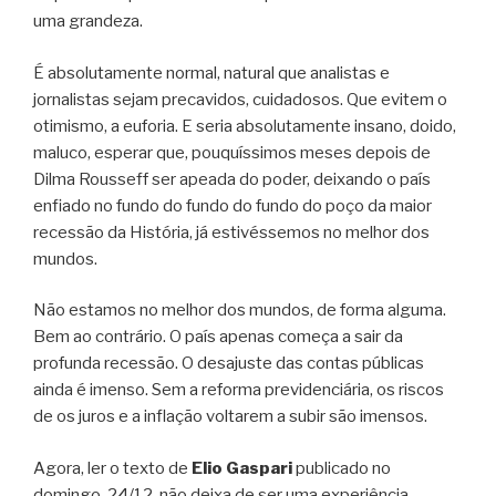
uma grandeza.
É absolutamente normal, natural que analistas e
jornalistas sejam precavidos, cuidadosos. Que evitem o
otimismo, a euforia. E seria absolutamente insano, doido,
maluco, esperar que, pouquíssimos meses depois de
Dilma Rousseff ser apeada do poder, deixando o país
enfiado no fundo do fundo do fundo do poço da maior
recessão da História, já estivéssemos no melhor dos
mundos.
Não estamos no melhor dos mundos, de forma alguma.
Bem ao contrário. O país apenas começa a sair da
profunda recessão. O desajuste das contas públicas
ainda é imenso. Sem a reforma previdenciária, os riscos
de os juros e a inflação voltarem a subir são imensos.
Agora, ler o texto de
Elio Gaspari
publicado no
domingo, 24/12, não deixa de ser uma experiência