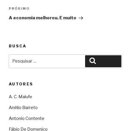
Próximo
PRÓXIMO
A economia melhorou. E muito
BUSCA
Pesquisar
Pesquisar
por:
AUTORES
A. C. Malufe
Anélio Barreto
Antonio Contente
Fábio De Domenico