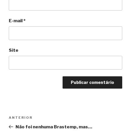
E-mail
*
Site
Navegação
Anterior
ANTERIOR
de
Não foi nenhuma Brastemp, mas…
Post