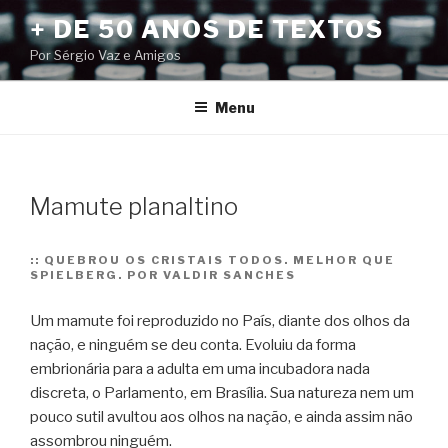
Pular
+ DE 50 ANOS DE TEXTOS
para
Por Sérgio Vaz e Amigos
o
conteúdo
Menu
Mamute planaltino
::
QUEBROU OS CRISTAIS TODOS. MELHOR QUE
SPIELBERG. POR VALDIR SANCHES
Um mamute foi reproduzido no País, diante dos olhos da
nação, e ninguém se deu conta. Evoluiu da forma
embrionária para a adulta em uma incubadora nada
discreta, o Parlamento, em Brasília. Sua natureza nem um
pouco sutil avultou aos olhos na nação, e ainda assim não
assombrou ninguém.