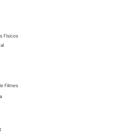
s Físicos
al
de Filmes
a
g