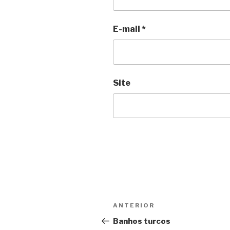
E-mail
*
Site
Navegação
Anterior
ANTERIOR
de
Banhos turcos