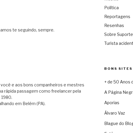
Política
Reportagens
Resenhas
uamos te seguindo, sempre.
Sobre Suporte
Turista acident
BONS SITES
+ de 50 Anos 
a você e aos bons companheiros e mestres
nha rápida passagem como freelancer pela
A Página Negr
s 1980.
Aporias
balhando em Belém (PA).
Álvaro Vaz
Blague do Blo