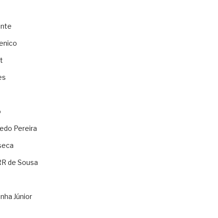
ente
enico
t
es
o
ledo Pereira
seca
RR de Sousa
nha Júnior