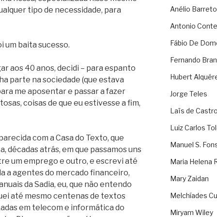
Anélio Barreto
ualquer tipo de necessidade, para
Antonio Cont
Fábio De Dom
i um baita sucesso.
Fernando Bran
ar aos 40 anos, decidi – para espanto
Hubert Alquér
ha parte na sociedade (que estava
ara me aposentar e passar a fazer
Jorge Teles
osas, coisas de que eu estivesse a fim,
Laïs de Castr
Luiz Carlos To
arecida com a Casa do Texto, que
Manuel S. Fon
a, décadas atrás, em que passamos uns
ntre um emprego e outro, e escrevi até
Maria Helena 
da a agentes do mercado financeiro,
Mary Zaidan
anuais da Sadia, eu, que não entendo
uei até mesmo centenas de textos
Melchíades Cu
zadas em telecom e informática do
Miryam Wiley