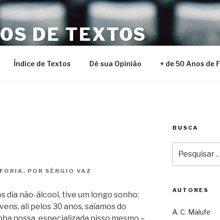
NOS DE TEXTOS
Índice de Textos
Dê sua Opinião
+ de 50 Anos de 
BUSCA
Pesquisar
por:
ORIA. POR SÉRGIO VAZ
AUTORES
s dia não-álcool, tive um longo sonho:
vens, ali pelos 30 anos, saíamos do
A. C. Malufe
nha nossa, especializada nisso mesmo –