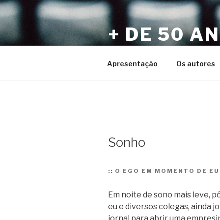
Pular
para
+ DE 50 A
o
conteúdo
Por Sérgio Vaz e Amigos
Apresentação
Os autores
Sonho
::
O EGO EM MOMENTO DE EUF
Em noite de sono mais leve, pó
eu e diversos colegas, ainda jo
jornal para abrir uma empresi