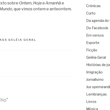
exto sobre
Ontem, Hoje e Amanhã
e
Crônicas
 Mundo
, que vimos ontem e anteontem.
Curto
Da agenda do 
Do Facebook
Em versos
AGS
GELÉIA GERAL
Esporte
Ficção
Geléia Geral
Histórias de jo
Imigração
Jornalismo
Jus sperneand
Lembranças
nho”
Livros
Música