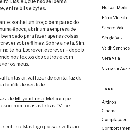
iro Dias, eu, que não sei bem a
Nelson Merlin
ne, entre bits e bytes.
Plínio Vicente
nante: sonhei um troço bem parecido
Sandro Vaia
 – numa época, abrir uma empresa de
r bem cedo para fazer apenas coisas
Sérgio Vaz
crever sobre filmes. Sobre a neta. Sim,
Valdir Sanches
er na telha. Escrever, escrever – depois
endo nos textos dos outros e com
Vera Vaia
ever os meus.
Vivina de Assi
vai fantasiar, vai fazer de conta, faz de
a família de verdade.
TAGS
vez, de
Miryam Lúcia
. Melhor que
Artigos
ssou com todas as letras: “Você
Cinema
Compilações
 euforia. Mas logo passa e volta ao
Comportamen