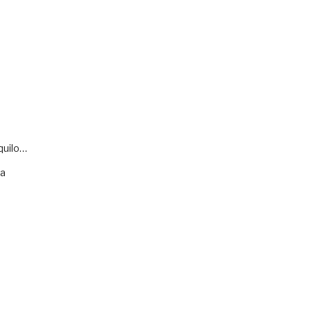
quilo…
va