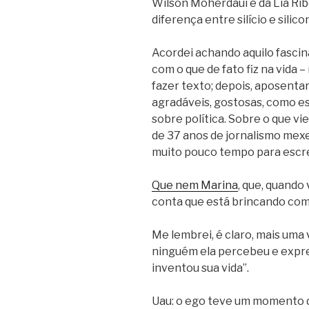
Wilson Moherdaui e da Lia Ribe
diferença entre silício e silico
Acordei achando aquilo fasci
com o que de fato fiz na vida
fazer texto; depois, aposenta
agradáveis, gostosas, como es
sobre política. Sobre o que vi
de 37 anos de jornalismo mex
muito pouco tempo para escr
Que nem Marina
, que, quando 
conta que está brincando com 
Me lembrei, é claro, mais uma 
ninguém ela percebeu e expre
inventou sua vida”.
Uau: o ego teve um momento de