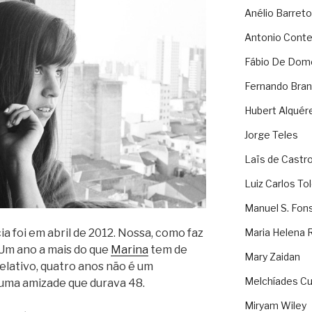
Anélio Barreto
Antonio Cont
Fábio De Dom
Fernando Bran
Hubert Alquér
Jorge Teles
Laïs de Castr
Luiz Carlos To
Manuel S. Fon
ia foi em abril de 2012. Nossa, como faz
Maria Helena 
 Um ano a mais do que
Marina
tem de
Mary Zaidan
elativo, quatro anos não é um
Melchíades Cu
uma amizade que durava 48.
Miryam Wiley