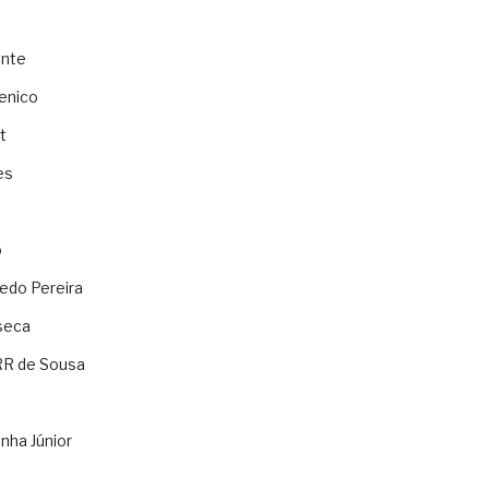
ente
enico
t
es
o
ledo Pereira
seca
RR de Sousa
nha Júnior