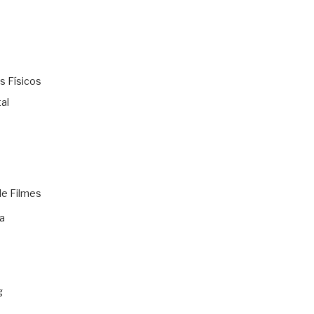
s Físicos
al
de Filmes
a
g