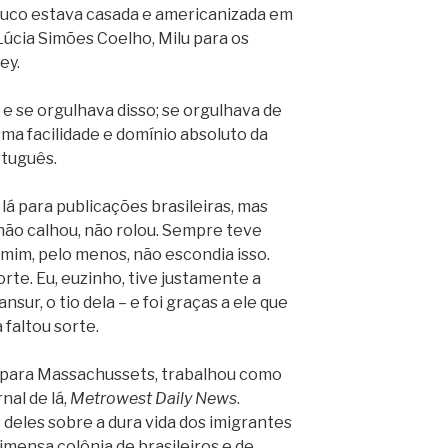
 pouco estava casada e americanizada em
úcia Simões Coelho, Milu para os
ey.
 e se orgulhava disso; se orgulhava de
ma facilidade e domínio absoluto da
rtuguês.
lá para publicações brasileiras, mas
 não calhou, não rolou. Sempre teve
 mim, pelo menos, não escondia isso.
orte. Eu, euzinho, tive justamente a
sur, o tio dela – e foi graças a ele que
 faltou sorte.
u para Massachussets, trabalhou como
nal de lá,
Metrowest Daily News
.
 deles sobre a dura vida dos imigrantes
imensa colônia de brasileiros e de