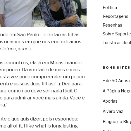
Política
Reportagens
Resenhas
Sobre Suporte
do em São Paulo – e então as filhas
as ocasiões em que nos encontramos.
Turista acident
elefone, acho.
)
s encontros, ela já em Minas, mandei
BONS SITES
m pouco. Dá vontade de mais e mais –
 desta vez pude compreender um pouco
+ de 50 Anos 
ntre as suas duas filhas (…). Deu para
ge, como não deve ser nada fácil. O
A Página Negr
 para admirar você mais ainda. Você é
Aporias
ra.”
Álvaro Vaz
 o que quis dizer, pois respondeu:
Blague do Blo
me all of it. I like what is long lasting