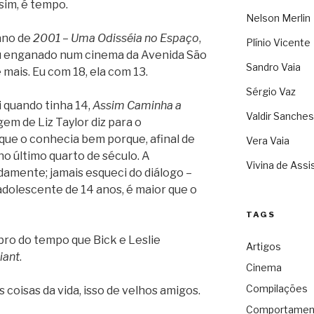
sim, é tempo.
Nelson Merlin
ano de
2001 – Uma Odisséia no Espaço
,
Plínio Vicente
ou enganado num cinema da Avenida São
Sandro Vaia
mais. Eu com 18, ela com 13.
Sérgio Vaz
i quando tinha 14,
Assim Caminha a
Valdir Sanches
gem de Liz Taylor diz para o
ue o conhecia bem porque, afinal de
Vera Vaia
no último quarto de século. A
Vivina de Assi
mente; jamais esqueci do diálogo –
adolescente de 14 anos, é maior que o
TAGS
bro do tempo que Bick e Leslie
Artigos
iant
.
Cinema
Compilações
 coisas da vida, isso de velhos amigos.
Comportamen