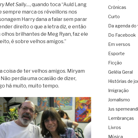
y Met Sally…
, quando toca “Auld Lang
Crônicas
ue sempre marca os réveillons nos
Curto
ersonagem Harry dana a falar sem parar
Da agenda do 
er direito o que a letra diz, e então
s olhos brilhantes de Meg Ryan, faz ele
Do Facebook
jeito, é sobre velhos amigos.”
Em versos
Esporte
Ficção
a coisa de ter velhos amigos. Miryam
Geléia Geral
Não perdia uma ocasião de dizer,
Histórias de jo
igo há muito, muito tempo.
Imigração
Jornalismo
Jus sperneand
Lembranças
Livros
Música