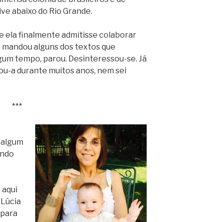
ive abaixo do Rio Grande.
ue ela finalmente admitisse colaborar
e mandou alguns dos textos que
lgum tempo, parou. Desinteressou-se. Já
ou-a durante muitos anos, nem sei
***
 algum
ando
 aqui
 Lúcia
 para