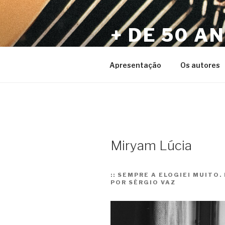
Pular
para
+ DE 50 A
o
conteúdo
Por Sérgio Vaz e Amigos
Apresentação
Os autores
Miryam Lúcia
::
SEMPRE A ELOGIEI MUITO.
POR SÉRGIO VAZ