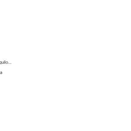
quilo…
va