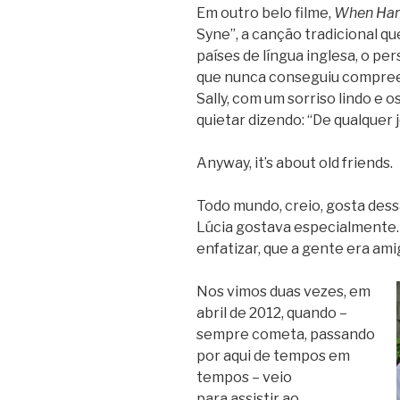
Em outro belo filme,
When Harr
Syne”, a canção tradicional q
países de língua inglesa, o p
que nunca conseguiu compreend
Sally, com um sorriso lindo e o
quietar dizendo: “De qualquer 
Anyway, it’s about old friends.
Todo mundo, creio, gosta dess
Lúcia gostava especialmente. 
enfatizar, que a gente era am
Nos vimos duas vezes, em
abril de 2012, quando –
sempre cometa, passando
por aqui de tempos em
tempos – veio
para assistir ao