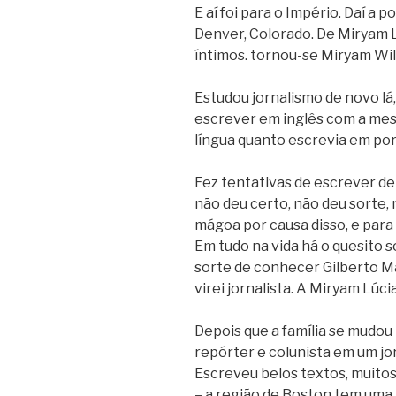
E aí foi para o Império. Daí a
Denver, Colorado. De Miryam L
íntimos. tornou-se Miryam Wil
Estudou jornalismo de novo lá,
escrever em inglês com a mes
língua quanto escrevia em po
Fez tentativas de escrever de 
não deu certo, não deu sorte,
mágoa por causa disso, e para
Em tudo na vida há o quesito s
sorte de conhecer Gilberto Man
virei jornalista. A Miryam Lúcia
Depois que a família se mudo
repórter e colunista em um jor
Escreveu belos textos, muitos
– a região de Boston tem uma 