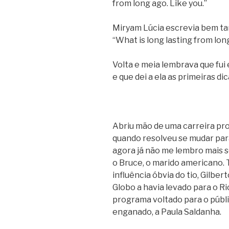
from long ago. Like you.”
Miryam Lúcia escrevia bem ta
“What is long lasting from lon
Volta e meia lembrava que fui e
e que dei a ela as primeiras dic
Abriu mão de uma carreira pr
quando resolveu se mudar para
agora já não me lembro mais s
o Bruce, o marido americano.
influência óbvia do tio, Gilbe
Globo a havia levado para o 
programa voltado para o públic
enganado, a Paula Saldanha.