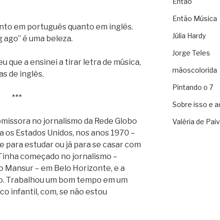
Então
Então Música
nto em português quanto em inglês.
Júlia Hardy
g ago” é uma beleza.
Jorge Teles
u que a ensinei a tirar letra de música,
mãoscolorida
as de inglês.
Pintando o 7
***
Sobre isso e a
omissora no jornalismo da Rede Globo
Valéria de Pai
 os Estados Unidos, nos anos 1970 –
e para estudar ou já para se casar com
 Tinha começado no jornalismo –
rto Mansur – em Belo Horizonte, e a
Rio. Trabalhou um bom tempo em um
o infantil, com, se não estou