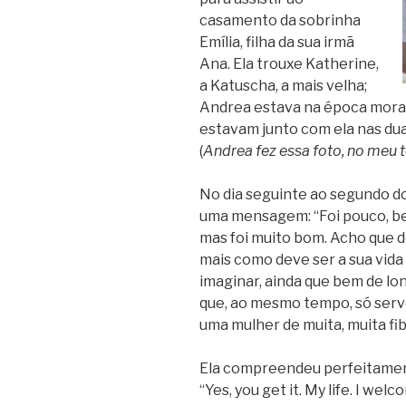
casamento da sobrinha
Emília, filha da sua irmã
Ana. Ela trouxe Katherine,
a Katuscha, a mais velha;
Andrea estava na época moran
estavam junto com ela nas du
(
Andrea fez essa foto, no meu t
No dia seguinte ao segundo do
uma mensagem: “Foi pouco, be
mas foi muito bom. Acho que
mais como deve ser a sua vida e
imaginar, ainda que bem de lon
que, ao mesmo tempo, só serve
uma mulher de muita, muita fib
Ela compreendeu perfeitamente
“Yes, you get it. My life. I welco