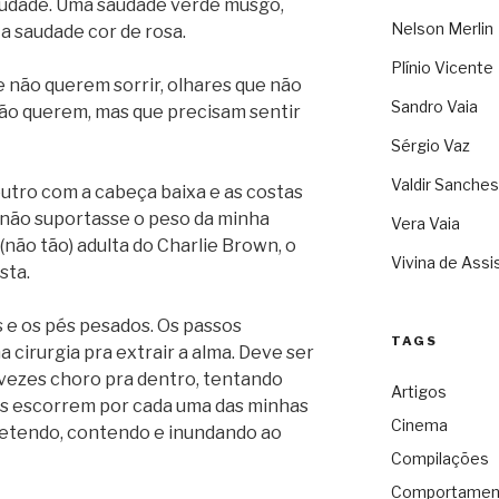
audade. Uma saudade verde musgo,
Nelson Merlin
a saudade cor de rosa.
Plínio Vicente
e não querem sorrir, olhares que não
Sandro Vaia
não querem, mas que precisam sentir
Sérgio Vaz
Valdir Sanches
utro com a cabeça baixa e as costas
não suportasse o peso da minha
Vera Vaia
não tão) adulta do Charlie Brown, o
Vivina de Assi
sta.
 e os pés pesados. Os passos
TAGS
 cirurgia pra extrair a alma. Deve ser
s vezes choro pra dentro, tentando
Artigos
mas escorrem por cada uma das minhas
Cinema
 retendo, contendo e inundando ao
Compilações
Comportamen