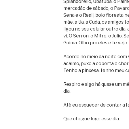
Spiandorello, Ubatuba, o Palme
mercadão de sábado, o Pavarott
Sena e o Reali, bolo floresta n
mãe, a tia, a Cuda, os amigos t
ligou no seu celular outro dia,
vi. O Serron, o Mitre, o Julio, S
Guima. Olho pra eles e te vej
Acordo no meio da noite com s
acalmo, puxo a coberta e choro
Tenho a pinxesa, tenho meu ca
Respiro e sigo há quase um m
dia.
Até eu esquecer de contar a f
Que chegue logo esse dia.