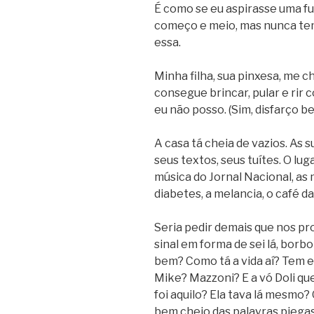
É como se eu aspirasse uma f
começo e meio, mas nunca tem 
essa.
Minha filha, sua pinxesa, me 
consegue brincar, pular e rir 
eu não posso. (Sim, disfarço be
A casa tá cheia de vazios. As s
seus textos, seus tuítes. O lug
música do Jornal Nacional, as
diabetes, a melancia, o café d
Seria pedir demais que nos p
sinal em forma de sei lá, borb
bem? Como tá a vida aí? Tem 
Mike? Mazzoni? E a vó Doli qu
foi aquilo? Ela tava lá mesmo?
bem cheio das palavras piegas