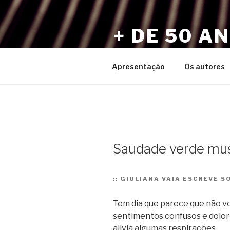
Pular
para
+ DE 50 A
o
conteúdo
Por Sérgio Vaz e Amigos
Apresentação
Os autores
Saudade verde mus
::
GIULIANA VAIA ESCREVE SO
Tem dia que parece que não v
sentimentos confusos e dolori
alivia algumas respirações.