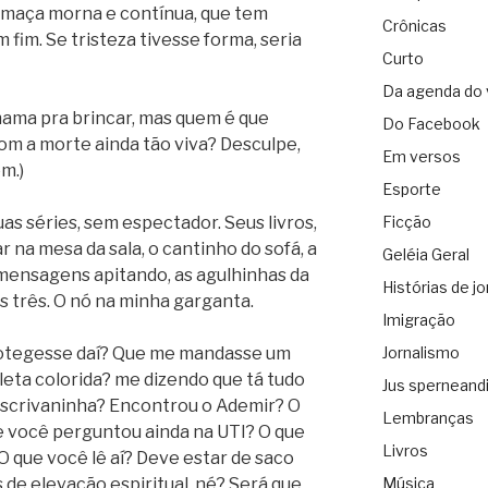
umaça morna e contínua, que tem
Crônicas
fim. Se tristeza tivesse forma, seria
Curto
Da agenda do 
chama pra brincar, mas quem é que
Do Facebook
com a morte ainda tão viva? Desculpe,
Em versos
m.)
Esporte
uas séries, sem espectador. Seus livros,
Ficção
ar na mesa da sala, o cantinho do sofá, a
Geléia Geral
 mensagens apitando, as agulhinhas da
Histórias de jo
as três. O nó na minha garganta.
Imigração
rotegesse daí? Que me mandasse um
Jornalismo
oleta colorida? me dizendo que tá tudo
Jus sperneand
escrivaninha? Encontrou o Ademir? O
Lembranças
e você perguntou ainda na UTI? O que
Livros
 O que você lê aí? Deve estar de saco
 de elevação espiritual, né? Será que
Música