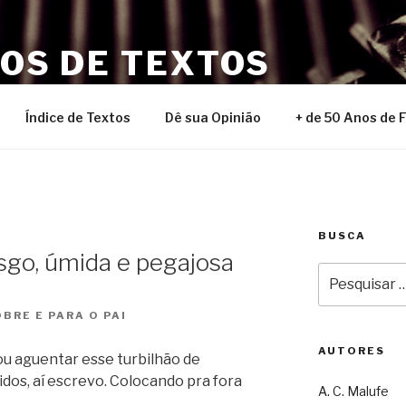
NOS DE TEXTOS
Índice de Textos
Dê sua Opinião
+ de 50 Anos de 
BUSCA
go, úmida e pegajosa
Pesquisar
por:
BRE E PARA O PAI
AUTORES
ou aguentar esse turbilhão de
dos, aí escrevo. Colocando pra fora
A. C. Malufe