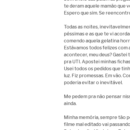
te deram aquele mamão que vo
Espero que sim. Se reencontr
Todas as noites, inevitavelme
péssimas e as que te vi acord
comendo aquela gelatina horren
Estávamos todos felizes com a
acontecer, meu deus? Gastei t
pra UTI. Apostei minhas ficha
Usei todos os pedidos que tinh
luz. Fiz promessas. Em vão. Co
poderia evitar o inevitável.
Me pedem pra não pensar niss
ainda.
Minha memória, sempre tão pé
filme mal editado vai passando