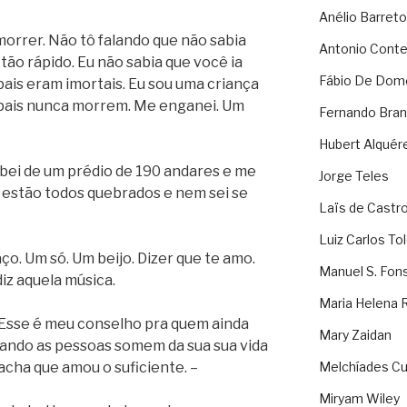
Anélio Barreto
 morrer. Não tô falando que não sabia
Antonio Cont
tão rápido. Eu não sabia que você ia
Fábio De Dom
pais eram imortais. Eu sou uma criança
a pais nunca morrem. Me enganei. Um
Fernando Bran
Hubert Alquér
bei de um prédio de 190 andares e me
Jorge Teles
 estão todos quebrados e nem sei se
Laïs de Castr
Luiz Carlos To
o. Um só. Um beijo. Dizer que te amo.
Manuel S. Fon
iz aquela música.
Maria Helena 
 Esse é meu conselho pra quem ainda
Mary Zaidan
ando as pessoas somem da sua sua vida
acha que amou o suficiente. –
Melchíades Cu
Miryam Wiley