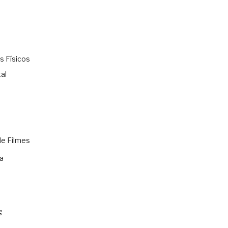
s Físicos
al
de Filmes
a
g