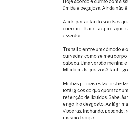
Hoje acordo e durmo com a s
úmida e pegajosa. Ainda não é 
Ando por aí dando sorrisos qu
querem olhar e suspiros que 
essa dor.
Transito entre um cômodo e o
curvadas, como se meu corpo 
cabeça. Uma versão menina e (
Minduim de que você tanto go
Minhas pernas estão inchadas
letárgicos de que quem fez uma
retenção de líquidos. Sabe, à
engolir o desgosto. As lágri
vísceras, inchando, pesando,
mesmo tempo.