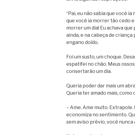
“Pai, eu não sabia que você ia
que você ia morrer tão cedo e 
morrer um dia! Eu achava que 
ainda, e na cabeça de crianç
engano doído.
Foi um susto, um choque. Desa
espatifei no chão. Meus ossos
consertarão um dia.
Queria poder dar mais um abraç
Queria ter amado mais, como d
– Ame. Ame muito. Extrapole.
economiza no sentimento. Qu
sem aviso prévio, você nunca 