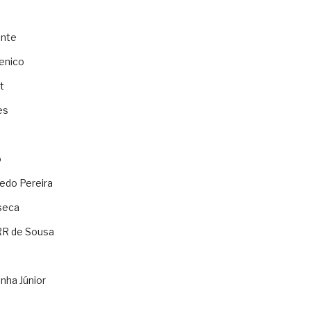
ente
enico
t
es
o
ledo Pereira
seca
RR de Sousa
nha Júnior