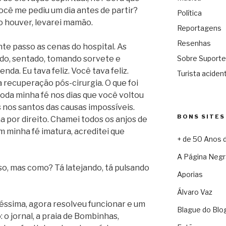
cê me pediu um dia antes de partir?
Política
o houver, levarei mamão.
Reportagens
Resenhas
nte passo as cenas do hospital. As
ado, sentado, tomando sorvete e
Sobre Suporte
da. Eu tava feliz. Você tava feliz.
Turista acident
 recuperação pós-cirurgia. O que foi
oda minha fé nos dias que você voltou
s nos santos das causas impossíveis.
BONS SITES
a por direito. Chamei todos os anjos de
m minha fé imatura, acreditei que
+ de 50 Anos 
A Página Negr
o, mas como? Tá latejando, tá pulsando
Aporias
Álvaro Vaz
ssima, agora resolveu funcionar e um
Blague do Blo
: o jornal, a praia de Bombinhas,