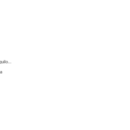
quilo…
va