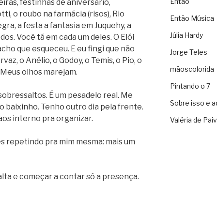
Então
iras, festinhas de aniversário,
i, o roubo na farmácia (risos), Rio
Então Música
egra, a festa a fantasia em Juquehy, a
Júlia Hardy
odos. Você tá em cada um deles. O Elói
 acho que esqueceu. E eu fingi que não
Jorge Teles
ervaz, o Anélio, o Godoy, o Temis, o Pio, o
mãoscolorida
o. Meus olhos marejam.
Pintando o 7
obressaltos. É um pesadelo real. Me
Sobre isso e a
 baixinho. Tenho outro dia pela frente.
os interno pra organizar.
Valéria de Pai
ês repetindo pra mim mesma: mais um
alta e começar a contar só a presença.