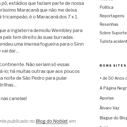
 pó, estádios que faziam parte de nossa
Política
 caríssimo Maracanã que não me deixa
Reportagens
 tricampeão, é o Maracanã dos 7 x 1.
Resenhas
ue a Inglaterra demoliu Wembley para
Sobre Suporte
 país tem direito às suas burradas.
Turista acident
endeu uma imensa fogueira para o Sinn
e vai dar…
 continente. Não seriam só essas
BONS SITES
á-lo; há muitas outras que aos poucos
a noite de São Pedro para pular
+ de 50 Anos 
drilhas…
A Página Negr
Aporias
nas canelas!
Álvaro Vaz
Blague do Blo
ente publicado no
Blog do Noblat
, em