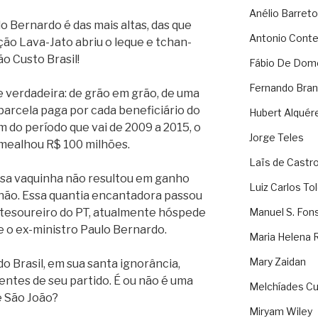
Anélio Barreto
o Bernardo é das mais altas, das que
Antonio Cont
ão Lava-Jato abriu o leque e tchan-
o Custo Brasil!
Fábio De Dom
Fernando Bran
 verdadeira: de grão em grão, de uma
parcela paga por cada beneficiário do
Hubert Alquér
 do período que vai de 2009 a 2015, o
Jorge Teles
mealhou R$ 100 milhões.
Laïs de Castr
a vaquinha não resultou em ganho
Luiz Carlos To
, não. Essa quantia encantadora passou
x-tesoureiro do PT, atualmente hóspede
Manuel S. Fon
 e o ex-ministro Paulo Bernardo.
Maria Helena 
Mary Zaidan
o Brasil, em sua santa ignorância,
ntes de seu partido. É ou não é uma
Melchíades Cu
e São João?
Miryam Wiley