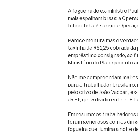
A fogueira do ex-ministro Paul
mais espalham brasa: a Operaç
tchan-tchan!, surgiu a Operaçã
Parece mentira mas é verdade
taxinha de R$1,25 cobrada da 
empréstimo consignado, ao fim
Ministério do Planejamento a
Não me compreendam mal: ess
para o trabalhador brasileiro
pelo crivo de João Vaccari, e
da PF, que a dividiu entre o PT
Em resumo: os trabalhadores d
foram generosos com os dirige
fogueira que ilumina a noite d