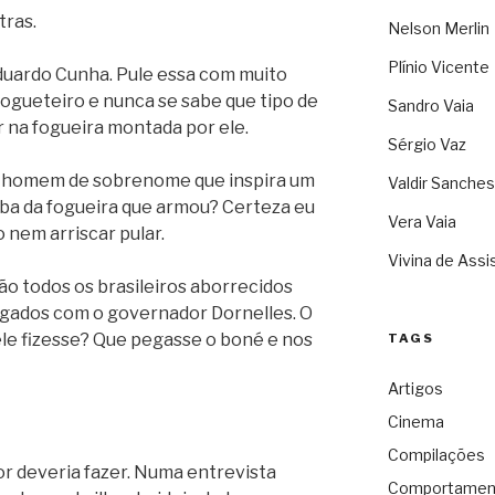
tras.
Nelson Merlin
Plínio Vicente
duardo Cunha. Pule essa com muito
fogueteiro e nunca se sabe que tipo de
Sandro Vaia
r na fogueira montada por ele.
Sérgio Vaz
O homem de sobrenome que inspira um
Valdir Sanches
aba da fogueira que armou? Certeza eu
Vera Vaia
 nem arriscar pular.
Vivina de Assi
tão todos os brasileiros aborrecidos
gados com o governador Dornelles. O
le fizesse? Que pegasse o boné e nos
TAGS
Artigos
Cinema
Compilações
r deveria fazer. Numa entrevista
Comportamen