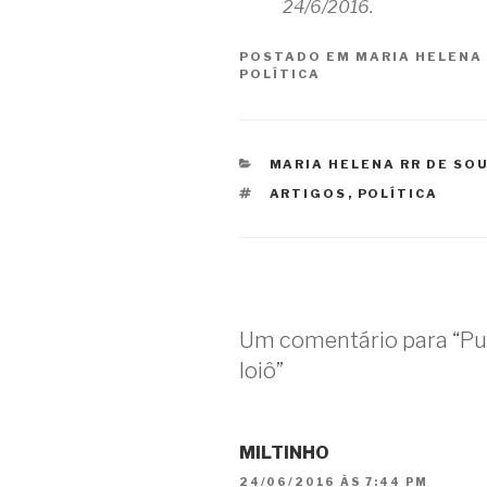
24/6/2016.
POSTADO EM
MARIA HELENA
POLÍTICA
CATEGORIAS
MARIA HELENA RR DE SO
TAGS
ARTIGOS
,
POLÍTICA
Um comentário para “Pula
Ioiô”
MILTINHO
24/06/2016 ÀS 7:44 PM