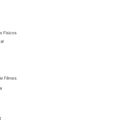
s Físicos
al
de Filmes
a
g