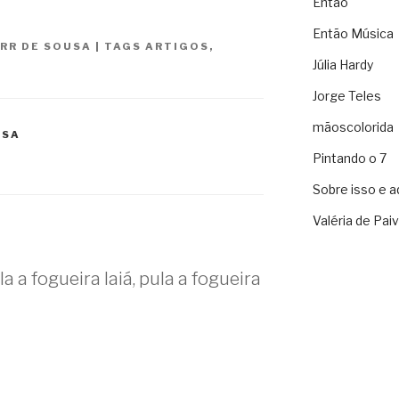
Então
Então Música
 RR DE SOUSA
|
TAGS
ARTIGOS
,
Júlia Hardy
Jorge Teles
mãoscolorida
USA
Pintando o 7
Sobre isso e a
Valéria de Pai
 a fogueira Iaiá, pula a fogueira