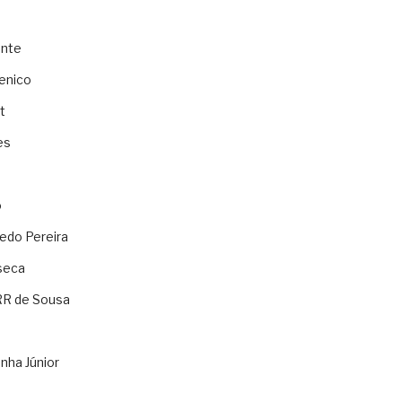
ente
enico
t
es
o
ledo Pereira
seca
RR de Sousa
nha Júnior