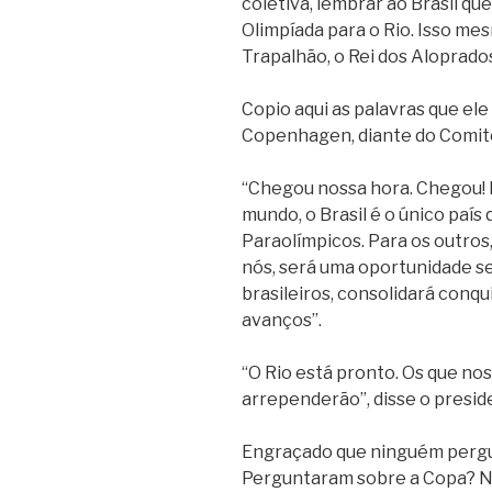
coletiva, lembrar ao Brasil que
Olimpíada para o Rio. Isso mes
Trapalhão, o Rei dos Aloprado
Copio aqui as palavras que ele
Copenhagen, diante do Comitê
“Chegou nossa hora. Chegou! 
mundo, o Brasil é o único país
Paraolímpicos. Para os outros
nós, será uma oportunidade s
brasileiros, consolidará conq
avanços”.
“O Rio está pronto. Os que no
arrependerão”, disse o preside
Engraçado que ninguém pergun
Perguntaram sobre a Copa? N