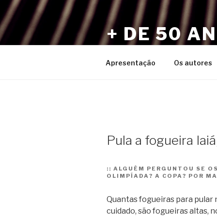
Pular
para
+ DE 50 A
o
conteúdo
Por Sérgio Vaz e Amigos
Apresentação
Os autores
Pula a fogueira Iaiá
::
ALGUÉM PERGUNTOU SE OS
OLIMPÍADA? A COPA? POR M
Quantas fogueiras para pular 
cuidado, são fogueiras altas, 