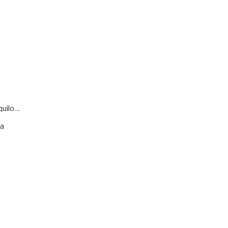
quilo…
va