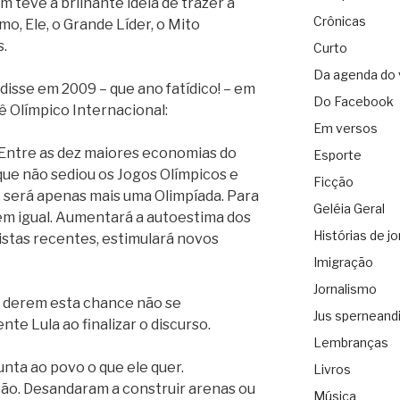
m teve a brilhante ideia de trazer a
Crônicas
mo, Ele, o Grande Líder, o Mito
s.
Curto
Da agenda do 
 disse em 2009 – que ano fatídico! – em
Do Facebook
 Olímpico Internacional:
Em versos
Entre as dez maiores economias do
Esporte
 que não sediou os Jogos Olímpicos e
Ficção
, será apenas mais uma Olimpíada. Para
Geléia Geral
em igual. Aumentará a autoestima dos
Histórias de jo
uistas recentes, estimulará novos
Imigração
Jornalismo
s derem esta chance não se
Jus sperneand
nte Lula ao finalizar o discurso.
Lembranças
ta ao povo o que ele quer.
Livros
ão. Desandaram a construir arenas ou
Música