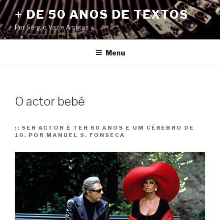
Pular
+ DE 50 ANOS DE TEXTOS
para
Por Sérgio Vaz e Amigos
o
conteúdo
Menu
O actor bebé
::
SER ACTOR É TER 60 ANOS E UM CÉREBRO DE
10. POR MANUEL S. FONSECA