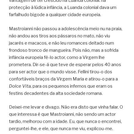
vantagem de ter crescido na Luanda colonial: na
protecção à lúdica infância, a Luanda colonial dava um
farfalhudo bigode a qualquer cidade europeia.
Mastroianni não passou a adolescência meio nu na praia,
não andou aos tiros aos pássaros no mato, não viu
jacarés e macacos, e não leu romances deitado num
frondoso tronco de mangueira. Pois não, mas a sofrida
infância europeia fê-lo actor, como a Virgem lhe
prometera. Dir-se-á que teve de esperar pelos 40 anos
para ser actor que o mundo visse. Fellini tirou-o dos
confortáveis braços da Virgem Maria e atirou-o para a
Dolce Vita
, para os pequenos infernos que eram os
festins decadentes da alta sociedade romana.
Deixei-me levar e divago. Não era disto que vinha falar. O
que interessa é que Mastroianni, não sendo um actor
tardio, melhorou com a idade. Eu, que nunca o encontrei,
perguntei-lhe, e ele, que nunca me viu, explicou-me.