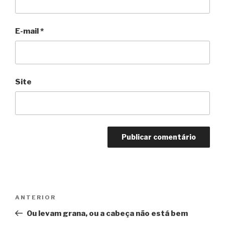
E-mail
*
Site
Navegação
Anterior
ANTERIOR
de
Ou levam grana, ou a cabeça não está bem
Post