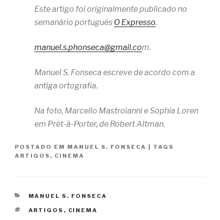
Este artigo foi originalmente publicado no
semanário português
O Expresso
.
manuel.s.phonseca@gmail.co
m.
Manuel S. Fonseca escreve de acordo com a
antiga ortografia.
Na foto, Marcello Mastroianni e Sophia Loren
em Prêt-à-Porter, de Robert Altman.
POSTADO EM
MANUEL S. FONSECA
|
TAGS
ARTIGOS
,
CINEMA
CATEGORIAS
MANUEL S. FONSECA
TAGS
ARTIGOS
,
CINEMA