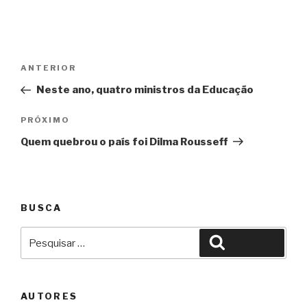
Navegação
Anterior
ANTERIOR
de
Neste ano, quatro ministros da Educação
Post
Próximo
PRÓXIMO
Quem quebrou o país foi Dilma Rousseff
BUSCA
Pesquisar
Pesquisar
por:
AUTORES