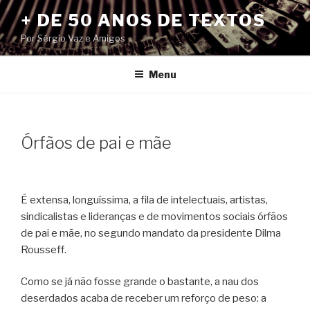
Pular
+ DE 50 ANOS DE TEXTOS
para
Por Sérgio Vaz e Amigos
o
conteúdo
Menu
Órfãos de pai e mãe
É extensa, longuíssima, a fila de intelectuais, artistas,
sindicalistas e lideranças e de movimentos sociais órfãos
de pai e mãe, no segundo mandato da presidente Dilma
Rousseff.
Como se já não fosse grande o bastante, a nau dos
deserdados acaba de receber um reforço de peso: a