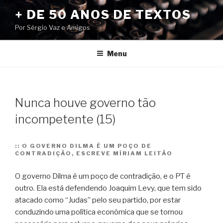
Pular
+ DE 50 ANOS DE TEXTOS
para
Por Sérgio Vaz e Amigos
o
conteúdo
Menu
Nunca houve governo tão
incompetente (15)
::
O GOVERNO DILMA É UM POÇO DE
CONTRADIÇÃO, ESCREVE MÍRIAM LEITÃO
O governo Dilma é um poço de contradição, e o PT é
outro. Ela está defendendo Joaquim Levy, que tem sido
atacado como “Judas” pelo seu partido, por estar
conduzindo uma política econômica que se tornou