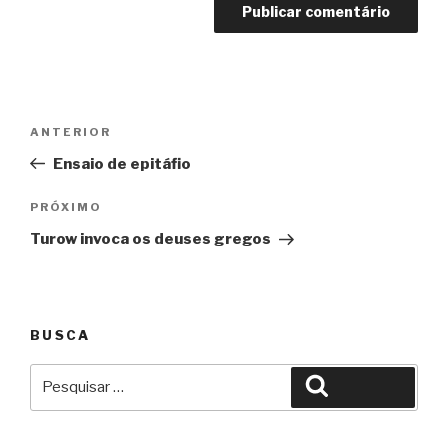
Navegação
Anterior
ANTERIOR
de
Ensaio de epitáfio
Post
Próximo
PRÓXIMO
Turow invoca os deuses gregos
BUSCA
Pesquisar
Pesquisar
por: