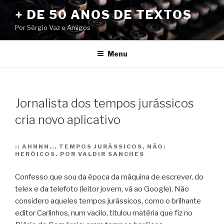
Pular
+ DE 50 ANOS DE TEXTOS
para
Por Sérgio Vaz e Amigos
o
conteúdo
Menu
Jornalista dos tempos jurássicos
cria novo aplicativo
::
AHNNN... TEMPOS JURÁSSICOS, NÃO:
HERÓICOS. POR VALDIR SANCHES
Confesso que sou da época da máquina de escrever, do
telex e da telefoto (leitor jovem, vá ao Google). Não
considero aqueles tempos jurássicos, como o brilhante
editor Carlinhos, num vacilo, titulou matéria que fiz no