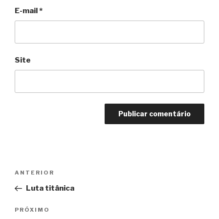
E-mail
*
Site
Navegação
Anterior
ANTERIOR
de
Luta titânica
Post
Próximo
PRÓXIMO