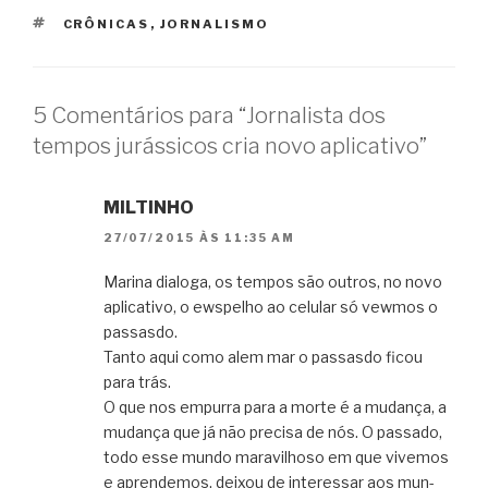
TAGS
CRÔNICAS
,
JORNALISMO
5 Comentários para “Jornalista dos
tempos jurássicos cria novo aplicativo”
MILTINHO
27/07/2015 ÀS 11:35 AM
Marina dialoga, os tempos são outros, no novo
aplicativo, o ewspelho ao celular só vewmos o
passasdo.
Tanto aqui como alem mar o passasdo ficou
para trás.
O que nos empurra para a morte é a mudança, a
mudança que já não pre­cisa de nós. O pas­sado,
todo esse mundo mara­vi­lhoso em que vive­mos
e apren­de­mos, dei­xou de inte­res­sar aos mun­