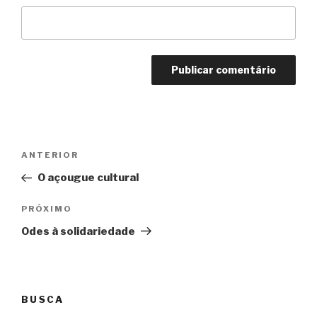
Navegação
Anterior
ANTERIOR
de
O açougue cultural
Post
Próximo
PRÓXIMO
Odes à solidariedade
BUSCA