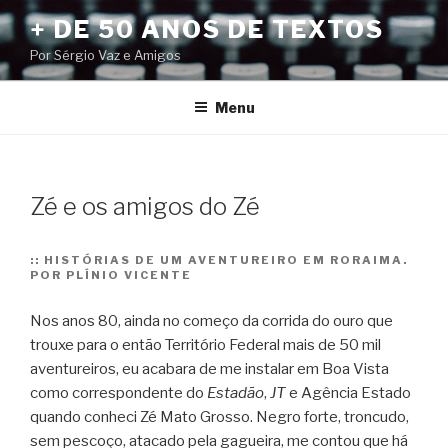
Pular
+ DE 50 ANOS DE TEXTOS
para
Por Sérgio Vaz e Amigos
o
conteúdo
Menu
Zé e os amigos do Zé
::
HISTÓRIAS DE UM AVENTUREIRO EM RORAIMA.
POR PLÍNIO VICENTE
Nos anos 80, ainda no começo da corrida do ouro que
trouxe para o então Território Federal mais de 50 mil
aventureiros, eu acabara de me instalar em Boa Vista
como correspondente do
Estadão
,
JT
e Agência Estado
quando conheci Zé Mato Grosso.
Negro forte, troncudo,
sem pescoço, atacado pela gagueira, me contou que há