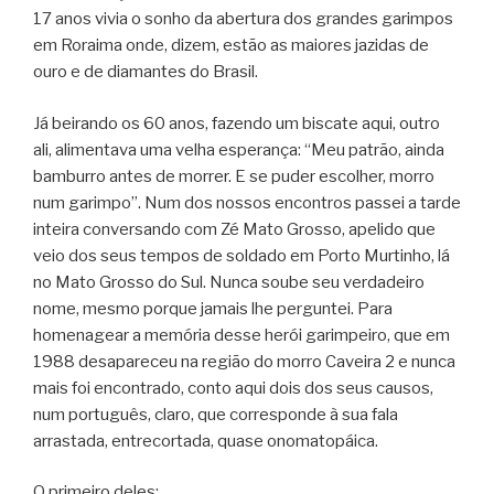
17 anos vivia o sonho da abertura dos grandes garimpos
em Roraima onde, dizem, estão as maiores jazi­das de
ouro e de diamantes do Brasil.
Já beirando os 60 anos, fazendo um biscate aqui, outro
ali, alimentava uma velha esperança: “Meu pa­trão, ainda
bamburro antes de morrer. E se puder escolher, morro
num garimpo”. Num dos nossos encontros passei a tarde
inteira conversando com Zé Mato Grosso, apelido que
veio dos seus tempos de soldado em Porto Murtinho, lá
no Mato Grosso do Sul. Nunca soube seu verdadeiro
nome, mesmo porque jamais lhe perguntei. Para
homenagear a memória desse herói garimpeiro, que em
1988 desapareceu na região do morro Caveira 2 e nunca
mais foi encontrado, conto aqui dois dos seus causos,
num português, claro, que corresponde à sua fala
arrastada, entrecortada, quase onomatopáica.
O primeiro deles: