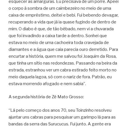
esquecer as amarguras. Eu precisava de um porre. Apeei
o corpo à sombra de um caimbezeiro no meio de uma
caixa de empréstimo, deitei e bebi. Fui bebendo devagar,
recuperando a vida que já ia quase fugindo de dentro de
mim. O diabo é que, de tão bêbado, nem vi a chuvarada
que foi invadindo a caixa tarde a dentro. So­nhei que
estava no meio de uma cachoeira toda cravejada de
diamantes e a água que caia parecia ouro derretido. Para
encurtar a história, quem me salvou foi Joaquim da Ro­sa,
que tinha um sítio nas redondezas. Passando na beira da
estrada, estranhou ver um cabra estirado feito morto no
meio daquela lagoa, só com o nariz de fora. Patrão, eu
estava morrendo afogado e nem sabia”.
A segunda história de Zé Mato Grosso:
“Lá pelo começo dos anos 70, seu Toinzinho resolveu
ajuntar uns cabras para pesqui­sar um garimpo lá para as
bandas da serra das Surucucus. Fui junto. A gente era