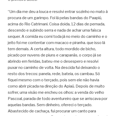
“Um dia me deu a louca e resolvi entrar sozinho no mato à
procura de um ga­rimpo. Foi lá pelas bandas do Paapiú,
acima do Rio Catrimani. Coisa doida, 12 dias de perna­da,
descendo e subindo serra e nada de achar uma faísca
sequer. A comida eu comi toda já no meio do caminho e o
jeito foi me conten­tar com macaco e piranha. que isso lá
tem demais. A certa altura, todo mordi­do de bicho,
picado por nuvens de piuns e carapanãs, o corpo já se
abrindo em feridas, bateu-me o desespero e resolvi
puxar no caminho de volta. Na descida fui deixando o
resto dos trecos: panela, rede, bateia, os cambau. Só
fiquei mesmo com o terçado, pois sem ele não havia
como abrir picada na direção do Apiaú. Depois de muito
sofrer, uma visão me encheu os olhos: a venda do velho
Pascoal, parada de todo aventureiro que se arriscava por
aquelas bandas. Sem di­nheiro, ofereci o terçado.
Abastecido de ca­chaça, fui procurar um canto para