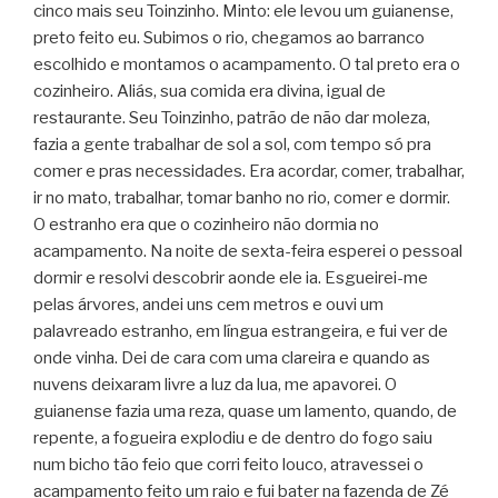
cinco mais seu Toinzinho. Minto: ele levou um guianense,
preto feito eu. Subimos o rio, chegamos ao barranco
escolhido e montamos o acampamento. O tal preto era o
cozinheiro. Aliás, sua comida era divina, igual de
restaurante. Seu Toinzinho, patrão de não dar mole­za,
fazia a gente trabalhar de sol a sol, com tempo só pra
comer e pras necessidades. Era acordar, comer, trabalhar,
ir no mato, trabalhar, tomar banho no rio, comer e dormir.
O estranho era que o cozinheiro não dormia no
acampamento. Na noite de sexta-feira esperei o pessoal
dormir e resolvi descobrir aonde ele ia. Esgueirei-me
pelas árvores, andei uns cem metros e ouvi um
palavreado estranho, em língua estrangeira, e fui ver de
onde vinha. Dei de cara com uma clareira e quando as
nuvens deixaram livre a luz da lua, me apavorei. O
guianense fazia uma reza, quase um lamento, quando, de
repente, a fogueira explodiu e de dentro do fogo saiu
num bicho tão feio que corri feito louco, atravessei o
acampamento feito um raio e fui bater na fazenda de Zé