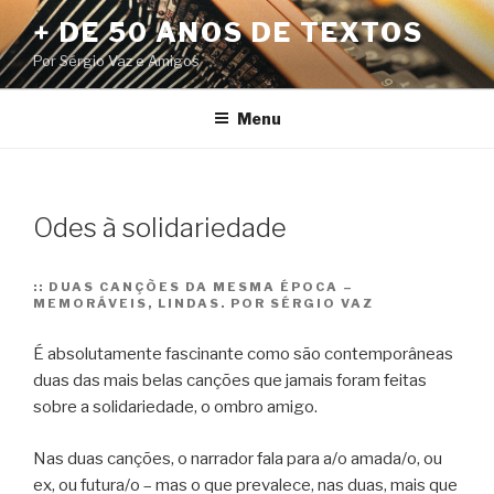
Pular
+ DE 50 ANOS DE TEXTOS
para
Por Sérgio Vaz e Amigos
o
conteúdo
Menu
Odes à solidariedade
::
DUAS CANÇÕES DA MESMA ÉPOCA –
MEMORÁVEIS, LINDAS. POR SÉRGIO VAZ
É absolutamente fascinante como são contemporâneas
duas das mais belas canções que jamais foram feitas
sobre a solidariedade, o ombro amigo.
Nas duas canções, o narrador fala para a/o amada/o, ou
ex, ou futura/o – mas o que prevalece, nas duas, mais que