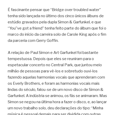
É fascinante pensar que “Bridge over troubled water”
tenha sido lançada no último dos cinco únicos álbuns de
estúdio gravados pela dupla Simon & Garfunkel, e que
“You”ve got a friend” tenha feito parte do álbum que foi o
marco do início da carreira solo de Carole King após o fim
da parceria com Gerry Goffin.
A relação de Paul Simon e Art Garfunkel foi bastante
tempestuosa. Depois que eles se reuniram para o
espetacular concerto no Central Park, que juntou meio
milhão de pessoas para vê-los e sobretudo ouvi-los
fazendo aquelas harmonias vocais que aprenderam com
os Everly Brothers, e foram as harmonias vocais mais
lindas do século, falou-se de um novo disco de Simon &
Garfunkel. A indústria se animou, os fãs se animaram. Mas
Simon se negou na última hora a fazer o disco, e, ao lançar
um novo trabalho solo, deu declarações do tipo: “Minha
música é pessoal demais para ser dividida com outras