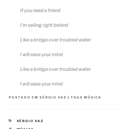
If you need a friend
I’m sailing right behind
Like a bridge over troubled water
I will ease your mind
Like a bridge over troubled water
I will ease your mind
POSTADO EM
SÉRGIO VAZ
|
TAGS
MÚSICA
CATEGORIAS
SÉRGIO VAZ
TAGS