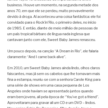
business. Houve um momento, na segunda metade dos
anos 70, em que ele se perdeu, muito provavelmente
devido à droga. Aí aconteceu uma coisa fantástica: ele foi
convidado para o Rock’in’Rio, o primeiro deles, no início
de 1985. E então, diante de meio milhão de pessoas de
um país tropical bárbaro de língua nada inglesa que
cantavam junto com ele, Sweet Baby James renasceu.
Um pouco depois, na canção “A Dream in Rio”, ele falaria
claramente: “And I came back alive”.
Em 2010, um Sweet Baby James ainda lindo, olhos claros
faiscantes, mas já sem os cabelos que lhe tornavam mais
fina a estampa, reuniu-se com a senhora Carole King para
uma série de shows em uma casa pequena de Los
Angeles onde haviam se apresentado juntos quando
eram bem jovens, ali pela época de “You’ve got a friend”.
Aproveitaram para gravar ali um CD e um DVD – lindos.