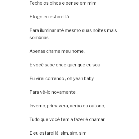
Feche os olhos e pense em mim
E logo eu estarei lá
Para iluminar até mesmo suas noites mais
sombrias.
Apenas chame meu nome,
E você sabe onde quer que eu sou
Eu virei correndo , oh yeah baby
Para vê-lo novamente .
Inverno, primavera, verão ou outono,
Tudo que você tem a fazer é chamar
E eu estarei lá, sim, sim, sim