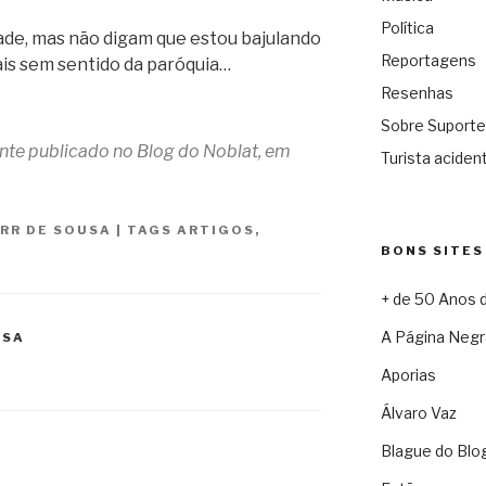
Política
tade, mas não digam que estou bajulando
Reportagens
ais sem sentido da paróquia…
Resenhas
Sobre Suporte
ente publicado no Blog do Noblat, em
Turista acident
 RR DE SOUSA
|
TAGS
ARTIGOS
,
BONS SITES
+ de 50 Anos 
A Página Negr
USA
Aporias
Álvaro Vaz
Blague do Blo