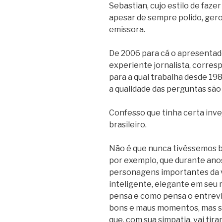
Sebastian, cujo estilo de faze
apesar de sempre polido, gero
emissora.
De 2006 para cá o apresentad
experiente jornalista, corres
para a qual trabalha desde 1986
a qualidade das perguntas sã
Confesso que tinha certa inve
brasileiro.
Não é que nunca tivéssemos b
por exemplo, que durante ano
personagens importantes da vid
inteligente, elegante em seu
pensa e como pensa o entrevi
bons e maus momentos, mas s
que, com sua simpatia, vai tir