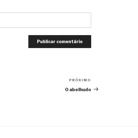
PRÓXIMO
Próximo
O abelhudo