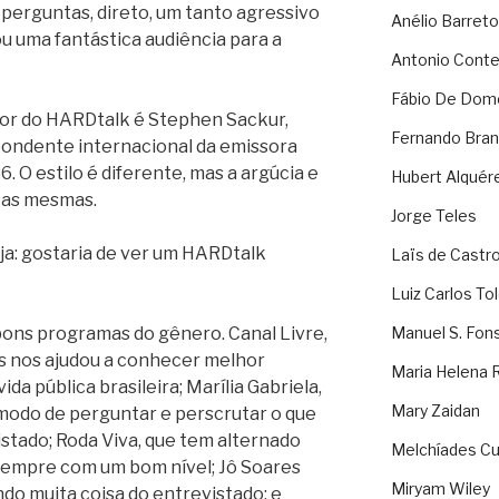
r perguntas, direto, um tanto agressivo
Anélio Barreto
u uma fantástica audiência para a
Antonio Cont
Fábio De Dom
or do HARDtalk é Stephen Sackur,
Fernando Bran
pondente internacional da emissora
. O estilo é diferente, mas a argúcia e
Hubert Alquér
o as mesmas.
Jorge Teles
ja: gostaria de ver um HARDtalk
Laïs de Castr
Luiz Carlos To
ons programas do gênero. Canal Livre,
Manuel S. Fon
s nos ajudou a conhecer melhor
Maria Helena 
a pública brasileira; Marília Gabriela,
Mary Zaidan
 modo de perguntar e perscrutar o que
stado; Roda Viva, que tem alternado
Melchíades Cu
empre com um bom nível; Jô Soares
Miryam Wiley
ando muita coisa do entrevistado; e