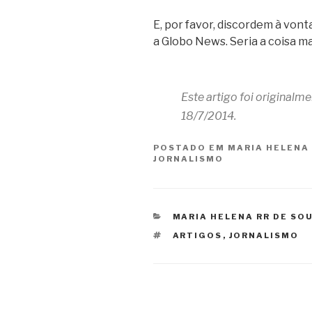
E, por favor, discordem à von
a Globo News. Seria a coisa m
Este artigo foi originalm
18/7/2014.
POSTADO EM
MARIA HELENA
JORNALISMO
CATEGORIAS
MARIA HELENA RR DE SO
TAGS
ARTIGOS
,
JORNALISMO