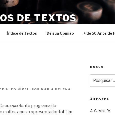
NOS DE TEXTOS
Índice de Textos
Dê sua Opinião
+ de 50 Anos de 
BUSCA
!
Pesquisar
por:
DE ALTO NÍVEL. POR MARIA HELENA
AUTORES
 seu excelente programa de
A. C. Malufe
e muitos anos o apresentador foi Tim