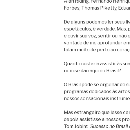
Alan Riding, Fernando Henriq
Forbes, Thomas Piketty, Eduar
De alguns podemos ler seus liv
espetáculos, é verdade. Mas, 
e ouvir sua voz, sentir ou não
vontade de me aprofundar em 
falam muito de perto ao cora
Quanto custaria assistir às s
nem se dão aqui no Brasil?
O Brasil pode se orgulhar de s
programas dedicados às artes
nossos sensacionais instrume
Mas estrangeiro que lesse ce
depois assistisse a nossos pr
Tom Jobim:
‘Sucesso no Brasil