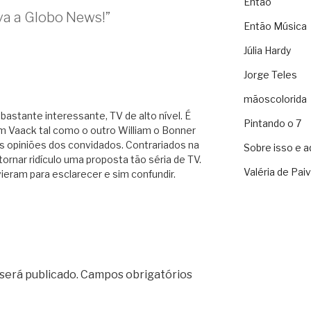
Então
va a Globo News!”
Então Música
Júlia Hardy
Jorge Teles
mãoscolorida
bastante interessante, TV de alto nível. É
Pintando o 7
iam Vaack tal como o outro William o Bonner
s opiniões dos convidados. Contrariados na
Sobre isso e a
nar ridículo uma proposta tão séria de TV.
Valéria de Pai
vieram para esclarecer e sim confundir.
será publicado.
Campos obrigatórios