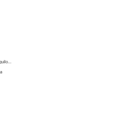
quilo…
va