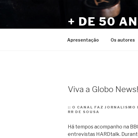
Pular
para
+ DE 50 A
o
conteúdo
Por Sérgio Vaz e Amigos
Apresentação
Os autores
Viva a Globo News
::
O CANAL FAZ JORNALISMO 
RR DE SOUSA
Há tempos acompanho na BBC
entrevistas HARDtalk. Durant