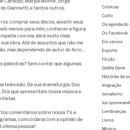
ue Cardoso, Marisa Monte, Jorge
Crônicas
do Giannetti, e tantos outros.
Curto
ros, comprar seus discos, assistir seus
Da agenda do 
pelo menos para mim, conhecer a figura
Do Facebook
 empatia com ela, dará muito mais
Em versos
sua obra. Até de assuntos que não me
ção, mas dependendo do autor do livro…
Esporte
Ficção
uas palestras? Sem contar que algumas
Geléia Geral
Histórias de jo
ua televisão. De sua dramaturgia. Dos
Imigração
. Dos que apresentam nossa música e
Jornalismo
ntistas.
Jus sperneand
Lembranças
rtos comentários sobre nossa TV, e
ogramas, concordaria com a opinião de
Livros
 é ofensa pessoal
‘.
Música