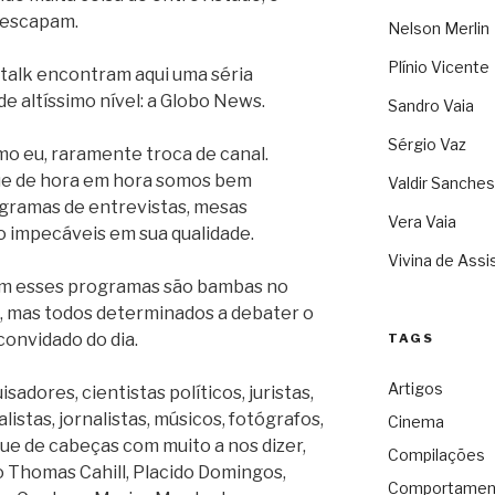
 escapam.
Nelson Merlin
Plínio Vicente
talk encontram aqui uma séria
 altíssimo nível: a Globo News.
Sandro Vaia
Sérgio Vaz
o eu, raramente troca de canal.
e de hora em hora somos bem
Valdir Sanches
gramas de entrevistas, mesas
Vera Vaia
 impecáveis em sua qualidade.
Vivina de Assi
am esses programas são bambas no
o, mas todos determinados a debater o
onvidado do dia.
TAGS
Artigos
sadores, cientistas políticos, juristas,
istas, jornalistas, músicos, fotógrafos,
Cinema
ue de cabeças com muito a nos dizer,
Compilações
 Thomas Cahill, Placido Domingos,
Comportamen