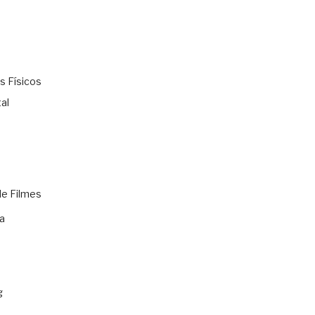
s Físicos
al
de Filmes
a
g