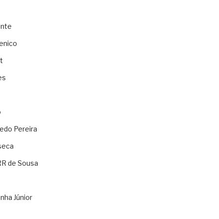
ente
enico
t
es
o
ledo Pereira
seca
RR de Sousa
nha Júnior