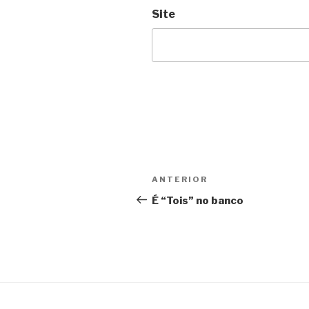
Site
Navegação
Anterior
ANTERIOR
de
É “Tois” no banco
Post