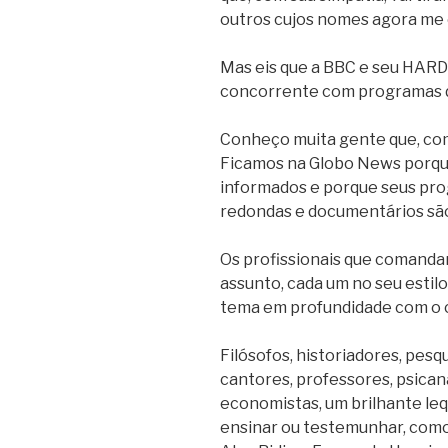
outros cujos nomes agora me
Mas eis que a BBC e seu HARD
concorrente com programas de
Conheço muita gente que, com
Ficamos na Globo News porqu
informados e porque seus pro
redondas e documentários são
Os profissionais que comand
assunto, cada um no seu estil
tema em profundidade com o c
Filósofos, historiadores, pesqui
cantores, professores, psicanal
economistas, um brilhante leq
ensinar ou testemunhar, como