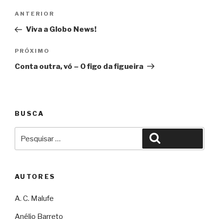
Navegação
Anterior
ANTERIOR
de
Viva a Globo News!
Post
Próximo
PRÓXIMO
Conta outra, vó – O figo da figueira
BUSCA
Pesquisar
Pesquisar
por:
AUTORES
A. C. Malufe
Anélio Barreto