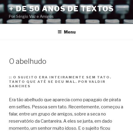
Pular
+ DE 50 ANOS DE TEXTOS
para
Por Sérgio Vaz e Amigos
o
conteúdo
Menu
O abelhudo
::
O SUJEITO ERA INTEIRAMENTE SEM TATO.
TANTO QUE ATÉ SE DEU MAL. POR VALDIR
SANCHES
Era tão abelhudo que aparecia como papagaio de pirata
em selfies. Pessoa sem tato. Recentemente, começou a
falar, entre um grupo de amigos, sobre a seca no
reservatório da Cantareira. A eles se junta, em dado
momento, um senhor muito idoso. E o sujeito ficou