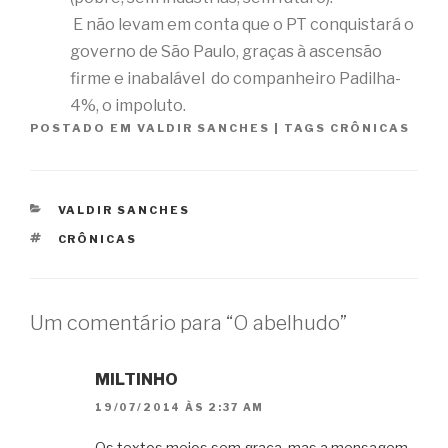
E não levam em conta que o PT conquistará o
governo de São Paulo, graças à ascensão
firme e inabalável do companheiro Padilha-
4%, o impoluto.
POSTADO EM
VALDIR SANCHES
|
TAGS
CRÔNICAS
CATEGORIAS
VALDIR SANCHES
TAGS
CRÔNICAS
Um comentário para “O abelhudo”
MILTINHO
19/07/2014 ÀS 2:37 AM
Os textos meios sem graça, mas a mensagem