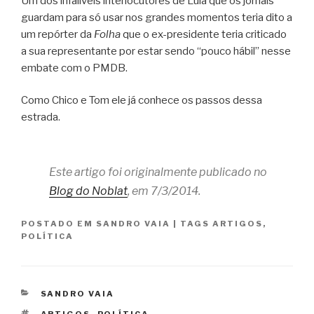
Um dos infalíveis interlocutores de Lula que os jornais
guardam para só usar nos grandes momentos teria dito a
um repórter da
Folha
que o ex-presidente teria criticado
a sua representante por estar sendo “pouco hábil” nesse
embate com o PMDB.
Como Chico e Tom ele já conhece os passos dessa
estrada.
Este artigo foi originalmente publicado no
Blog do Noblat
, em 7/3/2014.
POSTADO EM
SANDRO VAIA
|
TAGS
ARTIGOS
,
POLÍTICA
CATEGORIAS
SANDRO VAIA
TAGS
ARTIGOS
,
POLÍTICA