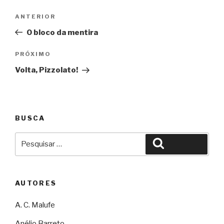
Navegação
Anterior
ANTERIOR
de
O bloco da mentira
Post
Próximo
PRÓXIMO
Volta, Pizzolato!
BUSCA
Pesquisar
Pesquisar
por:
AUTORES
A. C. Malufe
Anélio Barreto