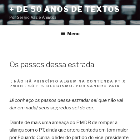
Pular
+ DE 50 ANOS DE TEXTOS
para
Por Sérgio Vaz e Amigos
o
conteúdo
Menu
Os passos dessa estrada
::
NÃO HÁ PRINCÍPIO ALGUM NA CONTENDA PT X
PMDB - SÓ FISIOLOGISMO. POR SANDRO VAIA
Já conheço os passos dessa estrada/ sei que não vai
dar em nada/ seus segredos sei de cor.
Diante de mais uma ameaça do PMDB de romper a
aliança com o PT, ainda que agora cantada em tom maior
por Eduardo Cunha, o líder do partido do vice-presidente