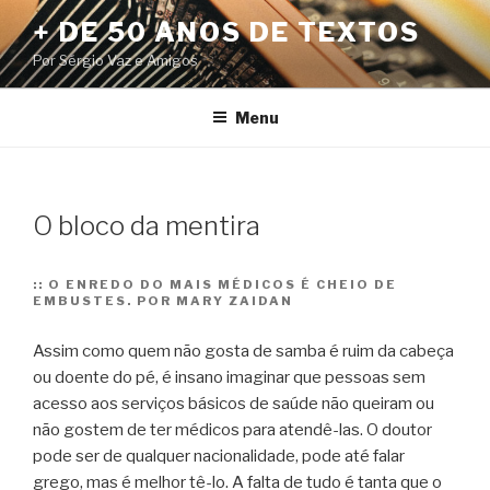
Pular
+ DE 50 ANOS DE TEXTOS
para
Por Sérgio Vaz e Amigos
o
conteúdo
Menu
O bloco da mentira
::
O ENREDO DO MAIS MÉDICOS É CHEIO DE
EMBUSTES. POR MARY ZAIDAN
Assim como quem não gosta de samba é ruim da cabeça
ou doente do pé, é insano imaginar que pessoas sem
acesso aos serviços básicos de saúde não queiram ou
não gostem de ter médicos para atendê-las.
O doutor
pode ser de qualquer nacionalidade, pode até falar
grego, mas é melhor tê-lo. A falta de tudo é tanta que o