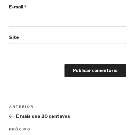
E-mail
*
Site
Navegação
Anterior
ANTERIOR
de
É mais que 20 centavos
Post
Próximo
PRÓXIMO