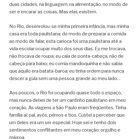
duas cidades, na linguagem, na alimentação, no modo de
ser e encarar as coisas. Mas elas existem.
No Rio, desenrolou-se minha primeira infância, mas minha
casa era toda paulistana: do modo de preparar a comida
ao modo de falar, esta carioca foi uma paulistana até a
vida escolar ocupar muito dos seus dias. Eu me trocava,
não trocava de roupa; eu caía de ponta-cabeça, não de
cabeça para baixo; eu comia mandioquinha e não sabia
que aquilo era batata-baroa; eu tinha ordem para nunca
descer a guia sem uma pessoa grande ao meu lado…
Aos poucos, o Rio foi ocupando quase todo o espaço,
mas nunca deixei de ter um cantinho paulistano em meu
coração. As viagens a São Paulo eram freqüentes. Tinha
família aí: pai, avós, primos e tios. Custei a perceber que
um deles era um ser especial. Hoje sei e tenho dois
sentimentos conflitantes em meu coração: orgulho e
mágoa.