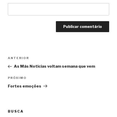
Navegação
Anterior
ANTERIOR
de
As Más Notícias voltam semana que vem
Post
Próximo
PRÓXIMO
Fortes emoções
BUSCA