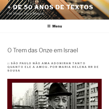
Pular
+ DE 50 ANOS DE TEXTOS
para
Por Sérgio Vaz e Amigos
o
conteúdo
Menu
O Trem das Onze em Israel
::
SÃO PAULO NÃO AMA ADONIRAN TANTO
QUANTO ELE A AMOU. POR MARIA HELENA RR DE
SOUSA