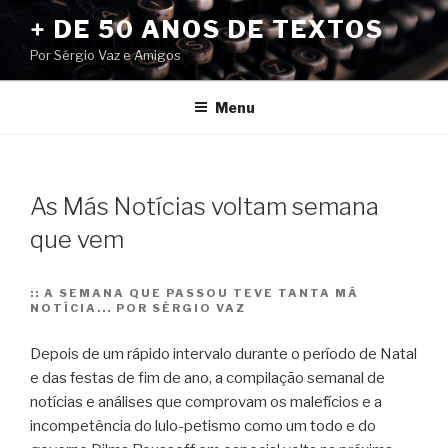
Pular
+ DE 50 ANOS DE TEXTOS
para
Por Sérgio Vaz e Amigos
o
conteúdo
Menu
As Más Notícias voltam semana
que vem
::
A SEMANA QUE PASSOU TEVE TANTA MÁ
NOTÍCIA... POR SÉRGIO VAZ
Depois de um rápido intervalo durante o período de Natal
e das festas de fim de ano, a compilação semanal de
notícias e análises que comprovam os malefícios e a
incompetência do lulo-petismo como um todo e do