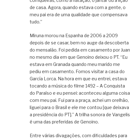
corriqueiras, como a natação, o jantar ou a lição
de casa. Agora, quando estava com a gente, o
meu pai era de uma qualidade que compensava
tudo.”
Miruna morou na Espanha de 2006 a 2009
depois de se casar, bem no auge da descoberta
do mensalão. Foi pedida em casamento por Juan
no mesmo dia em que Genoino deixou o PT. “Eu
estava em Granada quando meu marido me
pediu em casamento. Fomos visitar a casa do
García Lorca. Na hora em que eu entrei, estava
tocando a música do filme 1492 – A Conquista
do Paraíso e eu pensei: aconteceu alguma coisa
com meu pai. Fui para a praça, achei um orelhão,
liguei para o Brasil e ele me contou [que deixava
a presidência do PT].” A trilha sonora de Vangelis
é uma das preferidas de Genoino.
Entre várias divagações, com dificuldades para