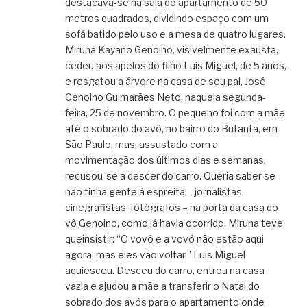
destacava-se na sala do apartamento de 50
metros quadrados, dividindo espaço com um
sofá batido pelo uso e a mesa de quatro lugares.
Miruna Kayano Genoino, visivelmente exausta,
cedeu aos apelos do filho Luis Miguel, de 5 anos,
e resgatou a árvore na casa de seu pai, José
Genoino Guimarães Neto, naquela segunda-
feira, 25 de novembro. O pequeno foi com a mãe
até o sobrado do avô, no bairro do Butantã, em
São Paulo, mas, assustado com a
movimentação dos últimos dias e semanas,
recusou-se a descer do carro. Queria saber se
não tinha gente à espreita – jornalistas,
cinegrafistas, fotógrafos – na porta da casa do
vô Genoino, como já havia ocorrido. Miruna teve
queinsistir: “O vovô e a vovó não estão aqui
agora, mas eles vão voltar.” Luis Miguel
aquiesceu. Desceu do carro, entrou na casa
vazia e ajudou a mãe a transferir o Natal do
sobrado dos avós para o apartamento onde