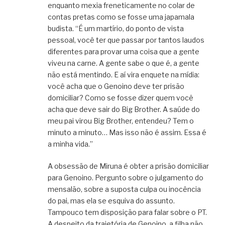
enquanto mexia freneticamente no colar de
contas pretas como se fosse uma japamala
budista. “É um martírio, do ponto de vista
pessoal, você ter que passar por tantos laudos
diferentes para provar uma coisa que a gente
viveu na carne. A gente sabe o que é, a gente
não está mentindo. E aí vira enquete na mídia:
você acha que o Genoino deve ter prisão
domiciliar? Como se fosse dizer quem você
acha que deve sair do Big Brother. A saúde do
meu pai virou Big Brother, entendeu? Tem o
minuto a minuto… Mas isso não é assim. Essa é
a minha vida.”
A obsessão de Miruna é obter a prisão domiciliar
para Genoino. Pergunto sobre o julgamento do
mensalão, sobre a suposta culpa ou inocência
do pai, mas ela se esquiva do assunto.
Tampouco tem disposição para falar sobre o PT.
A despeito da trajetória de Genoino, a filha não