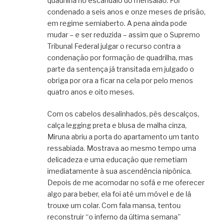
quadrilha no escândalo do mensalão. Foi
condenado a seis anos e onze meses de prisão,
em regime semiaberto. A pena ainda pode
mudar – e ser reduzida – assim que o Supremo
Tribunal Federal julgar o recurso contra a
condenação por formação de quadrilha, mas
parte da sentença já transitada em julgado o
obriga por ora a ficar na cela por pelo menos
quatro anos e oito meses.
Com os cabelos desalinhados, pés descalços,
calça legging preta e blusa de malha cinza,
Miruna abriu a porta do apartamento um tanto
ressabiada. Mostrava ao mesmo tempo uma
delicadeza e uma educação que remetiam
imediatamente à sua ascendência nipônica.
Depois de me acomodar no sofá e me oferecer
algo para beber, ela foi até um móvel e de lá
trouxe um colar. Com fala mansa, tentou
reconstruir “o inferno da última semana”