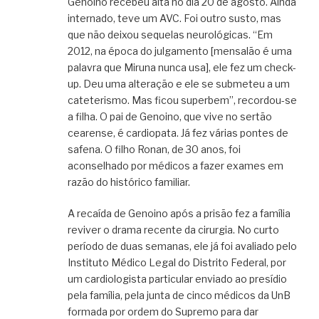
Genoino recebeu alta no dia 20 de agosto. Ainda
internado, teve um AVC. Foi outro susto, mas
que não deixou sequelas neurológicas. “Em
2012, na época do julgamento [mensalão é uma
palavra que Miruna nunca usa], ele fez um check-
up. Deu uma alteração e ele se submeteu a um
cateterismo. Mas ficou superbem”, recordou-se
a filha. O pai de Genoino, que vive no sertão
cearense, é cardiopata. Já fez várias pontes de
safena. O filho Ronan, de 30 anos, foi
aconselhado por médicos a fazer exames em
razão do histórico familiar.
A recaída de Genoino após a prisão fez a família
reviver o drama recente da cirurgia. No curto
período de duas semanas, ele já foi avaliado pelo
Instituto Médico Legal do Distrito Federal, por
um cardiologista particular enviado ao presídio
pela família, pela junta de cinco médicos da UnB
formada por ordem do Supremo para dar