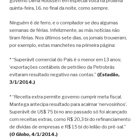
governo Dilma Rousseff em especial volta na próxima
quinta-feira, 16, no final da noite, como sempre.
Ninguém é de ferro, e o compilador se deu algumas
semanas de férias. Infelizmente, as más notícias não
tiram férias. Nos últimos sete dias, os jornais trouxeram,
por exemplo, estas manchetes na primeira página:
* “Superávit comercial do País é o menor em 13 anos;
‘exportações contábeis de petróleo da Petrobrás
evitaram resultado negativo nas contas.”
(
Estadão
,
3/1/2014.)
* “Receita extra permite governo cumprir meta fiscal.
Mantega antecipa resultado para acalmar ‘nervosinhos’.
Superávit de US$ 75 bi no ano passado só foi alcançado
com receitas extras, como R$ 20,3 bi do refinanciamento
de dívidas de empresas e R$ 15 bi do leilão do pré-sal.”
(
O Globo
, 4/1/2014.)