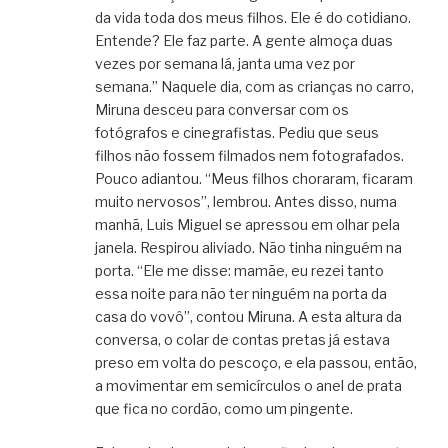
da vida toda dos meus filhos. Ele é do cotidiano.
Entende? Ele faz parte. A gente almoça duas
vezes por semana lá, janta uma vez por
semana.” Naquele dia, com as crianças no carro,
Miruna desceu para conversar com os
fotógrafos e cinegrafistas. Pediu que seus
filhos não fossem filmados nem fotografados.
Pouco adiantou. “Meus filhos choraram, ficaram
muito nervosos”, lembrou. Antes disso, numa
manhã, Luis Miguel se apressou em olhar pela
janela. Respirou aliviado. Não tinha ninguém na
porta. “Ele me disse: mamãe, eu rezei tanto
essa noite para não ter ninguém na porta da
casa do vovô”, contou Miruna. A esta altura da
conversa, o colar de contas pretas já estava
preso em volta do pescoço, e ela passou, então,
a movimentar em semicírculos o anel de prata
que fica no cordão, como um pingente.