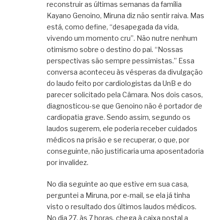
reconstruir as últimas semanas da família
Kayano Genoino, Miruna diz não sentir raiva. Mas
está, como define, “desapegada da vida,
vivendo um momento cru”. Não nutre nenhum
otimismo sobre o destino do pai. “Nossas
perspectivas são sempre pessimistas.” Essa
conversa aconteceu às vésperas da divulgação
do laudo feito por cardiologistas da UnB e do
parecer solicitado pela Câmara. Nos dois casos,
diagnosticou-se que Genoino não é portador de
cardiopatia grave. Sendo assim, segundo os
laudos sugerem, ele poderia receber cuidados
médicos na prisão e se recuperar, o que, por
conseguinte, não justificaria uma aposentadoria
por invalidez.
No dia seguinte ao que estive em sua casa,
perguntei a Miruna, por e-mail, se ela já tinha
visto o resultado dos últimos laudos médicos.
No dia 27, às 7 horas, chega à caixa postal a