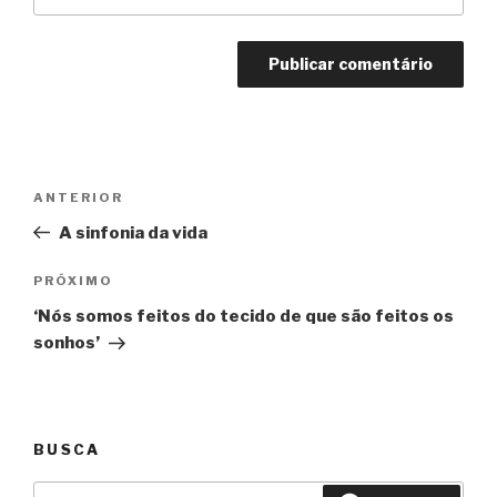
Navegação
Anterior
ANTERIOR
de
A sinfonia da vida
Post
Próximo
PRÓXIMO
‘Nós somos feitos do tecido de que são feitos os
sonhos’
BUSCA
Pesquisar