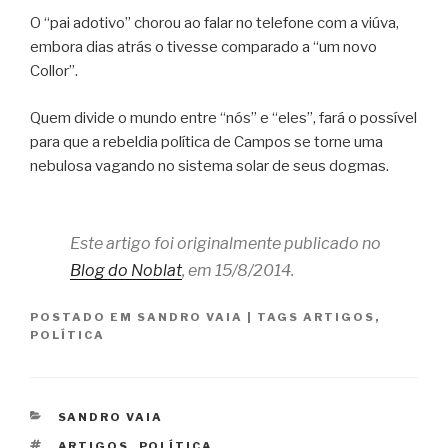
O “pai adotivo” chorou ao falar no telefone com a viúva,
embora dias atrás o tivesse comparado a “um novo
Collor”.
Quem divide o mundo entre “nós” e “eles”, fará o possível
para que a rebeldia política de Campos se torne uma
nebulosa vagando no sistema solar de seus dogmas.
Este artigo foi originalmente publicado no
Blog do Noblat
, em 15/8/2014.
POSTADO EM
SANDRO VAIA
|
TAGS
ARTIGOS
,
POLÍTICA
CATEGORIAS
SANDRO VAIA
TAGS
ARTIGOS
,
POLÍTICA