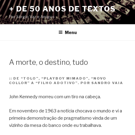
Pular
+ DE 50 ANOS DE TEXTOS
para
Por Sérgio Vaz e Amigos
o
conteúdo
Menu
A morte, o destino, tudo
::
DE “TOLO”, “PLAYBOY MIMADO", “NOVO
COLLOR” A “FILHO ADOTIVO”. POR SANDRO VAIA
John Kennedy morreu com um tiro na cabeça.
Em novembro de 1963 a notícia chocava o mundo e vi a
primeira demonstração de pragmatismo vinda de um
vizinho da mesa do banco onde eu trabalhava.