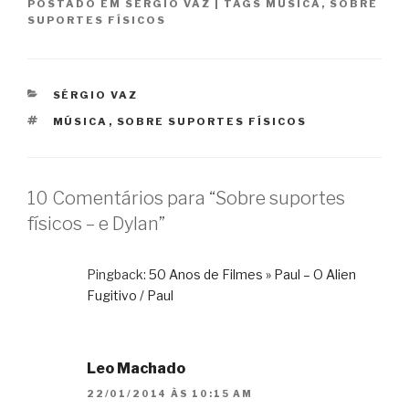
POSTADO EM
SÉRGIO VAZ
|
TAGS
MÚSICA
,
SOBRE
SUPORTES FÍSICOS
CATEGORIAS
SÉRGIO VAZ
TAGS
MÚSICA
,
SOBRE SUPORTES FÍSICOS
10 Comentários para “Sobre suportes
físicos – e Dylan”
Pingback:
50 Anos de Filmes » Paul – O Alien
Fugitivo / Paul
Leo Machado
22/01/2014 ÀS 10:15 AM