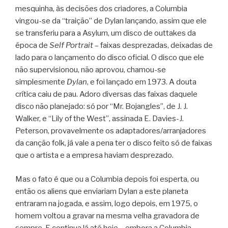
mesquinha, às decisões dos criadores, a Columbia
vingou-se da “traição” de Dylan lançando, assim que ele
se transferiu para a Asylum, um disco de outtakes da
época de
Self Portrait
– faixas desprezadas, deixadas de
lado para o lançamento do disco oficial. O disco que ele
não supervisionou, não aprovou, chamou-se
simplesmente
Dylan
, e foi lançado em 1973. A douta
crítica caiu de pau. Adoro diversas das faixas daquele
disco não planejado: só por “Mr. Bojangles”, de J. J.
Walker, e “Lily of the West”, assinada E. Davies-J.
Peterson, provavelmente os adaptadores/arranjadores
da canção folk, já vale a pena ter o disco feito só de faixas
que o artista e a empresa haviam desprezado.
Mas o fato é que ou a Columbia depois foi esperta, ou
então os aliens que enviariam Dylan a este planeta
entraram na jogada, e assim, logo depois, em 1975, o
homem voltou a gravar na mesma velha gravadora de
sempre. E continua lá até hoje – embora a Columbia