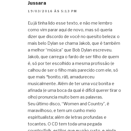
Jussara
19/03/2016 ÀS 5:13 PM
Eu já tinha lido esse texto, e não me lembro
como vim parar aqui de novo, mas só queria
dizer que discordo de você no quesito beleza: o
mais belo Dylan se chama Jakob, que é também
a melhor “música” que Bob Dylan escreveu.
Jakob, que carrega o fardo de ser filho de quem
é, só por ter escolhido a mesma profissão (e
calhou de ser o filho mais parecido com ele, só
que mais *bonito, rá!), amadureceu
musicalmente. Além de ter uma voz bonita e
afinada (e uma boca da qual é difícil querer tirar o
olho) pronuncia muito bem as palavras.
Seu último disco, “Women and Country”, é
maravilhoso, e tem um cunho meio
espiritualista; além de letras profundas e
tocantes. O CD tem toda uma pegada
country/folk, estilos que eu não curto, e ainda