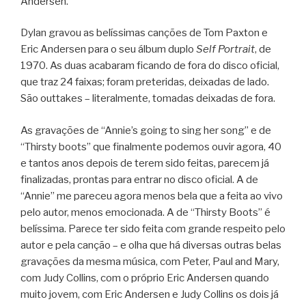
Andersen.
Dylan gravou as belíssimas canções de Tom Paxton e
Eric Andersen para o seu álbum duplo
Self Portrait
, de
1970. As duas acabaram ficando de fora do disco oficial,
que traz 24 faixas; foram preteridas, deixadas de lado.
São outtakes – literalmente, tomadas deixadas de fora.
As gravações de “Annie’s going to sing her song” e de
“Thirsty boots” que finalmente podemos ouvir agora, 40
e tantos anos depois de terem sido feitas, parecem já
finalizadas, prontas para entrar no disco oficial. A de
“Annie” me pareceu agora menos bela que a feita ao vivo
pelo autor, menos emocionada. A de “Thirsty Boots” é
belíssima. Parece ter sido feita com grande respeito pelo
autor e pela canção – e olha que há diversas outras belas
gravações da mesma música, com Peter, Paul and Mary,
com Judy Collins, com o próprio Eric Andersen quando
muito jovem, com Eric Andersen e Judy Collins os dois já