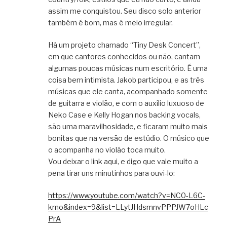
assim me conquistou. Seu disco solo anterior
também é bom, mas é meio irregular.
Há um projeto chamado “Tiny Desk Concert”,
em que cantores conhecidos ou não, cantam
algumas poucas músicas num escritório. É uma
coisa bem intimista. Jakob participou, e as três
músicas que ele canta, acompanhado somente
de guitarra e violão, e com o auxílio luxuoso de
Neko Case e Kelly Hogan nos backing vocals,
são uma maravilhosidade, e ficaram muito mais
bonitas que na versão de estúdio. O músico que
o acompanha no violão toca muito.
Vou deixar o link aqui, e digo que vale muito a
pena tirar uns minutinhos para ouvi-lo:
https://www.youtube.com/watch?v=NC0-L6C-
kmo&index=9&list=LLytJHdsmnvPPPJW7oHLc
PrA