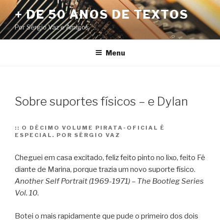
Pular
+ DE 50 ANOS DE TEXTOS
para
Por Sérgio Vaz e Amigos
o
conteúdo
Menu
Sobre suportes físicos – e Dylan
::
O DÉCIMO VOLUME PIRATA-OFICIAL É
ESPECIAL. POR SÉRGIO VAZ
Cheguei em casa excitado, feliz feito pinto no lixo, feito Fê
diante de Marina, porque trazia um novo suporte físico.
Another Self Portrait (1969-1971) – The Bootleg Series
Vol. 10
.
Botei o mais rapidamente que pude o primeiro dos dois