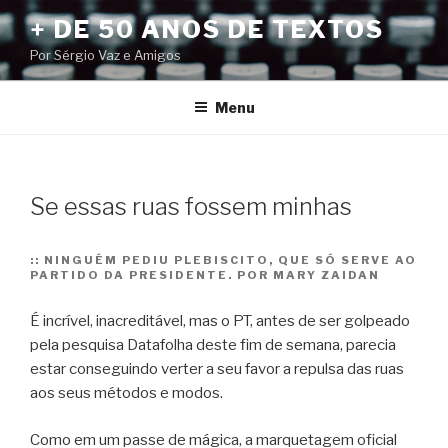
Pular
+ DE 50 ANOS DE TEXTOS
para
Por Sérgio Vaz e Amigos
o
conteúdo
Menu
Se essas ruas fossem minhas
::
NINGUÉM PEDIU PLEBISCITO, QUE SÓ SERVE AO
PARTIDO DA PRESIDENTE. POR MARY ZAIDAN
É incrível, inacreditável, mas o PT, antes de ser golpeado
pela pesquisa Datafolha deste fim de semana, parecia
estar conseguindo verter a seu favor a repulsa das ruas
aos seus métodos e modos.
Como em um passe de mágica, a marquetagem oficial