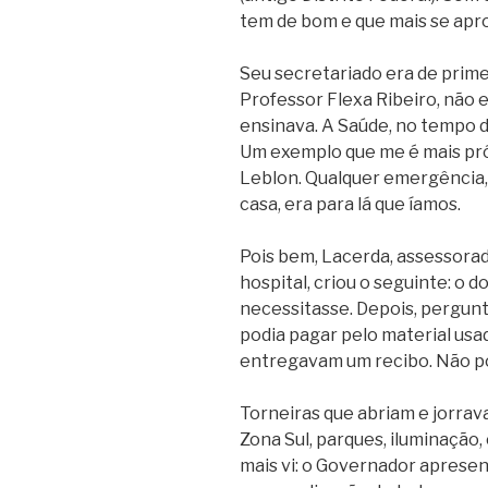
tem de bom e que mais se aprox
Seu secretariado era de primei
Professor Flexa Ribeiro, não e
ensinava. A Saúde, no tempo d
Um exemplo que me é mais pró
Leblon. Qualquer emergência,
casa, era para lá que íamos.
Pois bem, Lacerda, assessorad
hospital, criou o seguinte: o
necessitasse. Depois, pergunt
podia pagar pelo material usa
entregavam um recibo. Não po
Torneiras que abriam e jorrava
Zona Sul, parques, iluminação,
mais vi: o Governador apresen