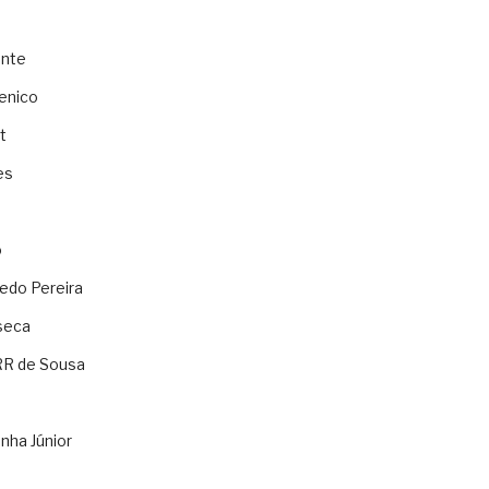
ente
enico
t
es
o
ledo Pereira
seca
RR de Sousa
nha Júnior