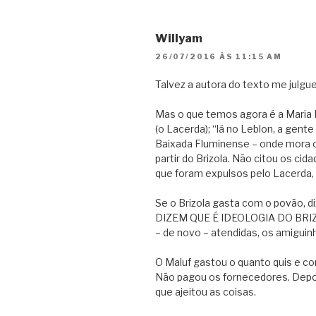
Willyam
26/07/2016 ÀS 11:15 AM
Talvez a autora do texto me julgu
Mas o que temos agora é a Maria
(o Lacerda); “lá no Leblon, a gent
Baixada Fluminense – onde mora o
partir do Brizola. Não citou os c
que foram expulsos pelo Lacerda, 
Se o Brizola gasta com o povão, d
DIZEM QUE É IDEOLOGIA DO BRIZ
– de novo – atendidas, os amiguin
O Maluf gastou o quanto quis e c
Não pagou os fornecedores. Depoi
que ajeitou as coisas.