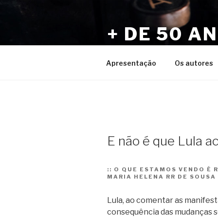
Pular
para
+ DE 50 A
o
conteúdo
Por Sérgio Vaz e Amigos
Apresentação
Os autores
E não é que Lula a
::
O QUE ESTAMOS VENDO É R
MARIA HELENA RR DE SOUSA
Lula, ao comentar as manifesta
consequência das mudanças so