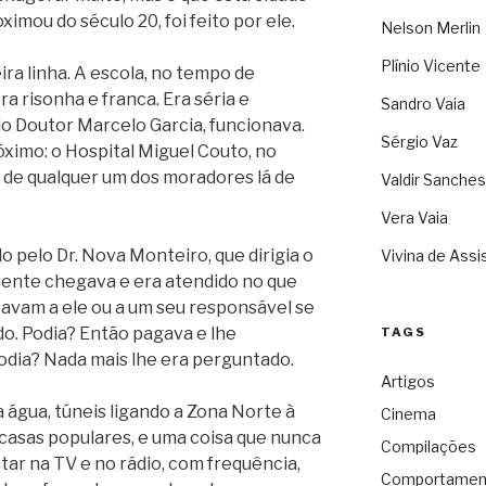
imou do século 20, foi feito por ele.
Nelson Merlin
Plínio Vicente
ra linha. A escola, no tempo de
ra risonha e franca. Era séria e
Sandro Vaia
o Doutor Marcelo Garcia, funcionava.
Sérgio Vaz
ximo: o Hospital Miguel Couto, no
 de qualquer um dos moradores lá de
Valdir Sanches
Vera Vaia
o pelo Dr. Nova Monteiro, que dirigia o
Vivina de Assi
 doente chegava e era atendido no que
avam a ele ou a um seu responsável se
do. Podia? Então pagava e lhe
TAGS
dia? Nada mais lhe era perguntado.
Artigos
 água, túneis ligando a Zona Norte à
Cinema
 casas populares, e uma coisa que nunca
Compilações
tar na TV e no rádio, com frequência,
Comportamen