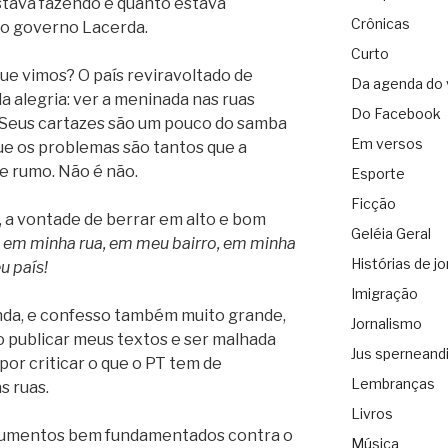
stava fazendo e quanto estava
Crônicas
, o governo Lacerda.
Curto
que vimos? O país reviravoltado de
Da agenda do 
la alegria: ver a meninada nas ruas
Do Facebook
 Seus cartazes são um pouco do samba
Em versos
que os problemas são tantos que a
de rumo. Não é não.
Esporte
Ficção
, a vontade de berrar em alto e bom
Geléia Geral
 em minha rua, em meu bairro, em minha
Histórias de jo
u país!
Imigração
unda, e confesso também muito grande,
Jornalismo
o publicar meus textos e ser malhada
Jus sperneand
por criticar o que o PT tem de
Lembranças
s ruas.
Livros
gumentos bem fundamentados contra o
Música