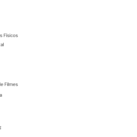
s Físicos
al
de Filmes
a
g