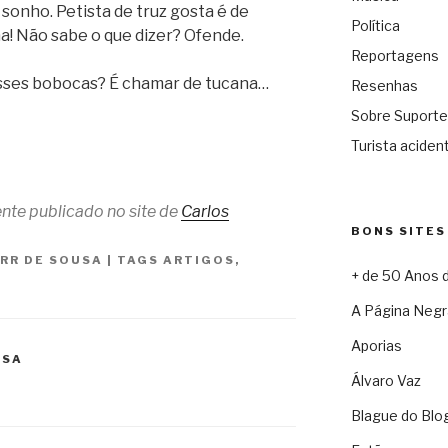
 sonho. Petista de truz gosta é de
Política
a! Não sabe o que dizer? Ofende.
Reportagens
 esses bobocas? É chamar de tucana…
Resenhas
Sobre Suporte
Turista acident
ente publicado no site de
Carlos
BONS SITES
 RR DE SOUSA
|
TAGS
ARTIGOS
,
+ de 50 Anos 
A Página Negr
Aporias
USA
Álvaro Vaz
Blague do Blo