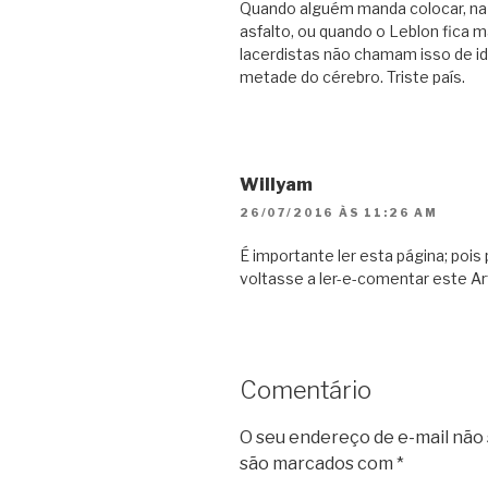
Quando alguém manda colocar, na 
asfalto, ou quando o Leblon fica m
lacerdistas não chamam isso de i
metade do cérebro. Triste país.
Willyam
26/07/2016 ÀS 11:26 AM
É importante ler esta página; poi
voltasse a ler-e-comentar este Ar
Comentário
O seu endereço de e-mail não 
são marcados com
*