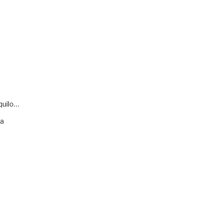
quilo…
va