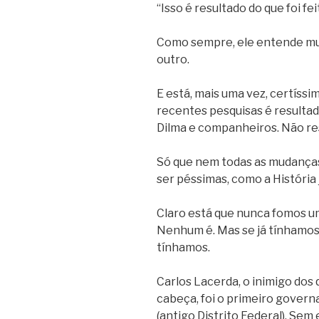
“Isso é resultado do que foi fe
Como sempre, ele entende mui
outro.
E está, mais uma vez, certíss
recentes pesquisas é resultado
Dilma e companheiros. Não re
Só que nem todas as mudanças
ser péssimas, como a História
Claro está que nunca fomos um
Nenhum é. Mas se já tínhamos
tínhamos.
Carlos Lacerda, o inimigo do
cabeça, foi o primeiro govern
(antigo Distrito Federal). Sem