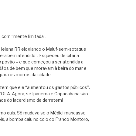
e com “mente limitada”.
 Helena RR elogiando o Maluf-sem-sotaque
e era bem atendido”. Esqueceu de citar a
 povão – e que começou a ser atendida a
idadãos de bem que moravam à beira do mar e
para os morros da cidade.
izem que ele “aumentou os gastos públicos”.
OLA. Agora, se Ipanema e Copacabana são
hos do lacerdismo de derretem!
omo quis. Só mudava se o Médici mandasse.
s, a bomba caiu no colo do Franco Montoro,