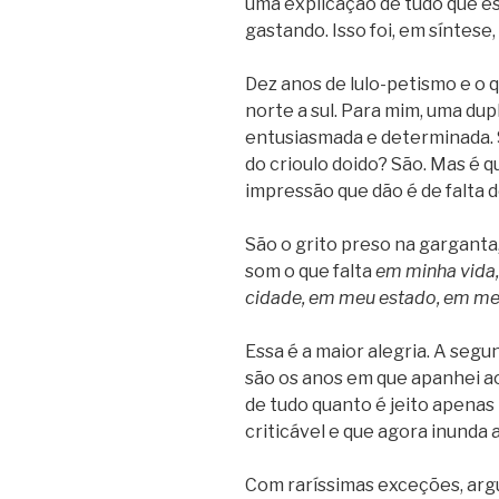
uma explicação de tudo que e
gastando. Isso foi, em síntese
Dez anos de lulo-petismo e o 
norte a sul. Para mim, uma dup
entusiasmada e determinada.
do crioulo doido? São. Mas é 
impressão que dão é de falta 
São o grito preso na garganta
som o que falta
em minha vida,
cidade, em meu estado, em me
Essa é a maior alegria. A seg
são os anos em que apanhei a
de tudo quanto é jeito apenas 
criticável e que agora inunda a
Com raríssimas exceções, ar