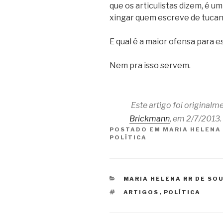
que os articulistas dizem, é um
xingar quem escreve de tucan
E qual é a maior ofensa para
Nem pra isso servem.
Este artigo foi originalm
Brickmann
, em 2/7/2013.
POSTADO EM
MARIA HELENA
POLÍTICA
CATEGORIAS
MARIA HELENA RR DE SO
TAGS
ARTIGOS
,
POLÍTICA