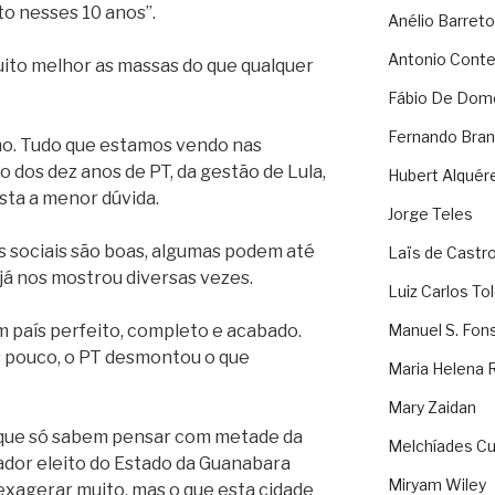
ito nesses 10 anos”.
Anélio Barreto
Antonio Cont
to melhor as massas do que qualquer
Fábio De Dom
Fernando Bran
imo. Tudo que estamos vendo nas
 dos dez anos de PT, da gestão de Lula,
Hubert Alquér
sta a menor dúvida.
Jorge Teles
 sociais são boas, algumas podem até
Laïs de Castr
 já nos mostrou diversas vezes.
Luiz Carlos To
 país perfeito, completo e acabado.
Manuel S. Fon
 pouco, o PT desmontou o que
Maria Helena 
Mary Zaidan
s que só sabem pensar com metade da
Melchíades Cu
ador eleito do Estado da Guanabara
Miryam Wiley
 exagerar muito, mas o que esta cidade