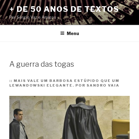
Pular
+ DE 50 ANOS DE TEXTOS
para
Por Sérgio Vaz e Amigos
o
conteúdo
Menu
A guerra das togas
::
MAIS VALE UM BARBOSA ESTÚPIDO QUE UM
LEWANDOWSKI ELEGANTE. POR SANDRO VAIA