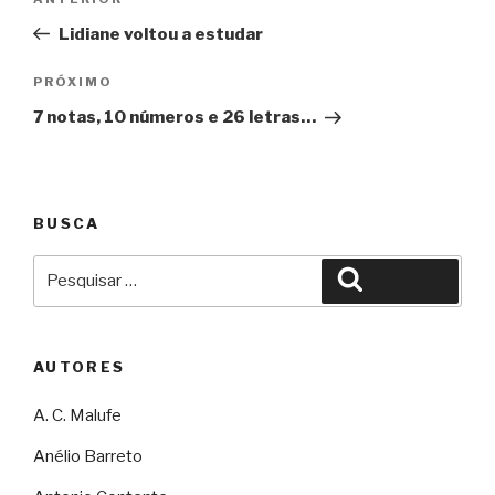
Anterior
de
Lidiane voltou a estudar
Post
Próximo
PRÓXIMO
7 notas, 10 números e 26 letras…
BUSCA
Pesquisar
Pesquisar
por:
AUTORES
A. C. Malufe
Anélio Barreto