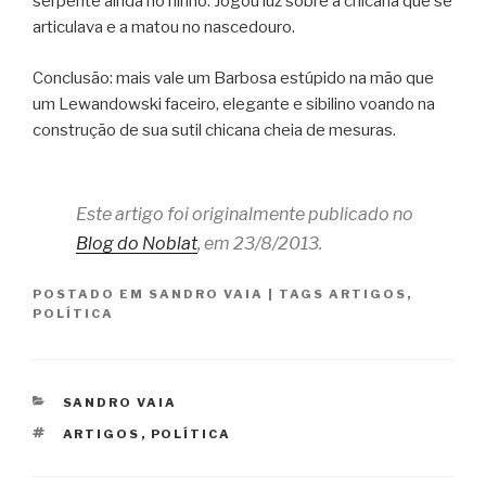
serpente ainda no ninho. Jogou luz sobre a chicana que se
articulava e a matou no nascedouro.
Conclusão: mais vale um Barbosa estúpido na mão que
um Lewandowski faceiro, elegante e sibilino voando na
construção de sua sutil chicana cheia de mesuras.
Este artigo foi originalmente publicado no
Blog do Noblat
, em 23/8/2013.
POSTADO EM
SANDRO VAIA
|
TAGS
ARTIGOS
,
POLÍTICA
CATEGORIAS
SANDRO VAIA
TAGS
ARTIGOS
,
POLÍTICA