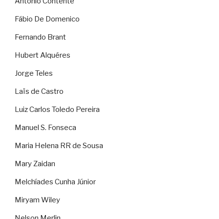
Antonio Contente
Fábio De Domenico
Fernando Brant
Hubert Alquéres
Jorge Teles
Laïs de Castro
Luiz Carlos Toledo Pereira
Manuel S. Fonseca
Maria Helena RR de Sousa
Mary Zaidan
Melchíades Cunha Júnior
Miryam Wiley
Nelson Merlin